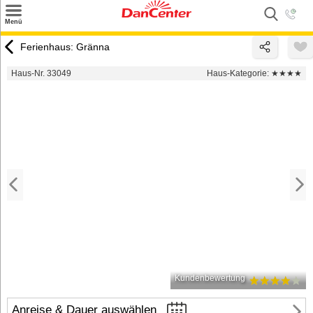
×
Menü
Suchen
Ferienhaus: Gränna
Urlaubsziele
Haus-Nr. 33049
Haus-Kategorie:
★★★★
Weitere Urlaubsziele
Angebote
Inspiration
Kontakt
Gut zu wissen
Login
Kundenbewertung
Anreise & Dauer auswählen