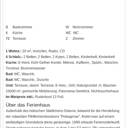
B
Badezimmer
W
Wohnzimmer
K
Küche
WC
WC
TE
Terrasse
Z
Zimmer
1 Wohnz.:
20 m², Holzofen, Radio, CD
4 Schlafz.:
2 Betten, 2 Betten, 2 Kojen, 2 Betten, Kinderbett, Kinderbett
Küche:
E-Herd, Kühl-Gefrier-Kombi, Mikrow., Kaffeem., Spülm., Waschm,
Trockner, Brunnenwasser
Bad:
WC, Waschb.
Bad:
WC, Waschb., Dusche
Und:
Terrasse, überd. Terrasse, E-Heiz., Grill, Naturgrundst. m. Bäumen
10000 m², gemischte Möblierung, Panorama-Seeblick, Nichtraucherhaus
Im Mietpreis inkl.:
Ruderboot 13 Fuß
Über das Ferienhaus
Außerhalb des hübschen Städtchens Gränna, bekannt für die Herstellung
der rotweißen Pfefferminzbonbons "Polkagrisar", findet man auf einem
weitläufigen Grundstück diese geräumige, 1998 erbaute Ferienunterkunft.
Gleich nebenan liegt der Annex, in dem 2 der SZ (mit je 2B) untergebracht