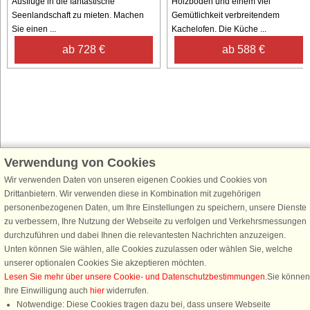
Ausflüge in die fantastische
Holzböden und einem viel
Seenlandschaft zu mieten. Machen
Gemütlichkeit verbreitendem
Sie einen ...
Kachelofen. Die Küche ...
ab 728 €
ab 588 €
Verwendung von Cookies
Schließen Sie sich 100.000 Ferienhaus-Fans an
Wir verwenden Daten von unseren eigenen Cookies und Cookies von
Erhalten Sie einen
Willkommensgutschein von 25 €
für Ihren nächsten
Drittanbietern. Wir verwenden diese in Kombination mit zugehörigen
Ferienhausurlaub - melden Sie sich einfach für den DanCenter Newsletter
personenbezogenen Daten, um Ihre Einstellungen zu speichern, unsere Dienste
an. Verpassen Sie nie wieder exklusive Angebote, Gewinnspiele und
zu verbessern, Ihre Nutzung der Webseite zu verfolgen und Verkehrsmessungen
Urlaubstipps!
durchzuführen und dabei Ihnen die relevantesten Nachrichten anzuzeigen.
Unten können Sie wählen, alle Cookies zuzulassen oder wählen Sie, welche
unserer optionalen Cookies Sie akzeptieren möchten.
Lesen Sie mehr über unsere Cookie- und Datenschutzbestimmungen
.Sie können
Ihre Einwilligung auch
hier
widerrufen.
Newsletter abonnieren
Notwendige: Diese Cookies tragen dazu bei, dass unsere Webseite