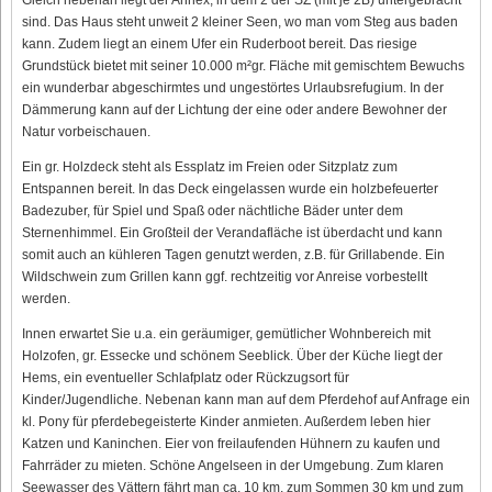
sind. Das Haus steht unweit 2 kleiner Seen, wo man vom Steg aus baden
kann. Zudem liegt an einem Ufer ein Ruderboot bereit. Das riesige
Grundstück bietet mit seiner 10.000 m²gr. Fläche mit gemischtem Bewuchs
ein wunderbar abgeschirmtes und ungestörtes Urlaubsrefugium. In der
Dämmerung kann auf der Lichtung der eine oder andere Bewohner der
Natur vorbeischauen.
Ein gr. Holzdeck steht als Essplatz im Freien oder Sitzplatz zum
Entspannen bereit. In das Deck eingelassen wurde ein holzbefeuerter
Badezuber, für Spiel und Spaß oder nächtliche Bäder unter dem
Sternenhimmel. Ein Großteil der Verandafläche ist überdacht und kann
somit auch an kühleren Tagen genutzt werden, z.B. für Grillabende. Ein
Wildschwein zum Grillen kann ggf. rechtzeitig vor Anreise vorbestellt
werden.
Innen erwartet Sie u.a. ein geräumiger, gemütlicher Wohnbereich mit
Holzofen, gr. Essecke und schönem Seeblick. Über der Küche liegt der
Hems, ein eventueller Schlafplatz oder Rückzugsort für
Kinder/Jugendliche. Nebenan kann man auf dem Pferdehof auf Anfrage ein
kl. Pony für pferdebegeisterte Kinder anmieten. Außerdem leben hier
Katzen und Kaninchen. Eier von freilaufenden Hühnern zu kaufen und
Fahrräder zu mieten. Schöne Angelseen in der Umgebung. Zum klaren
Seewasser des Vättern fährt man ca. 10 km, zum Sommen 30 km und zum