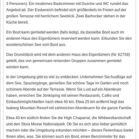
3 Personen). Ein modernes Badezimmer mit Dusche und WC rundet das
Angebot ab. Der Essbereich befindet sich größtenteils im Freien auf der
großen Terrasse mit herrlichem Seeblick. Zwei Barhocker stehen in der
Küche bereit.
Ein Boot kann gemietet werden (falls ledig), da dasselbe Boot auch im
anderen Haus des Eigentümers reserviert werden kann. Erkunden Sie den
wunderschönen See vom Boot aus.
Das Grundstück wird mit dem anderen Haus des Eigentümers (Nr. 62758)
geteilt, das von gemeinsam reisenden Gruppen zusammen gemietet
werden kann.
In der Umgebung gibt es viel zu entdecken: Unternehmen Sie Ausflüge auf
dem See, Spaziergänge, genießen Sie schöne Tage im Garten und noch
schönere Abende auf der Terrasse. Wenn Sie Lust auf ein Abenteuer
haben, erreichen Sie Jönköping mit seinen Restaurants, Cafés und
Einkaufsmöglichkeiten nach etwa 40 km. Etwa 25 km entfernt liegt das
Isaberg Mountain Resort mit zahlreichen Abenteuern für die ganze Familie.
Etwa 40 km südlich finden Sie die High Chaparral, die Wildwestlandschaft
und den Stora Mosse Nationalpark. Ob Sie es sich also lieber gemütlich
machen oder die Umgebung erkunden möchten – dieses Ferienhaus bietet
Ihnen alles, was. Sie können auch ein Boot, einen Benzinmotor für das