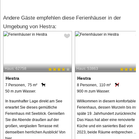
Andere Gäste empfehlen diese Ferienhäuser in der
Umgebung von Hestra:
Haus: 62758
Haus: 53863
Hestra
Hestra
7 Personen, 75 m²
8 Personen, 110 m²
50 m zum Wasser.
900 m zum Wasser.
In traumhafter Lage direkt am See
Willkommen in diesem komfortablen
erwartet Sie dieses gemütliche
Ferienhaus, dessen Wurzeln bis ins
Ferienhaus mit Seeblick. Genießen
späte 19. Jahrhundert zurückreichen
Sie die Abende draußen auf der
Das Haus hat aber eine renovierte
großen, verglasten Terrasse mit
Küche und ein saniertes Bad von
demselben herrlichen Ausblick! Von
2023, beide Räume entsprechen ...
hier ...