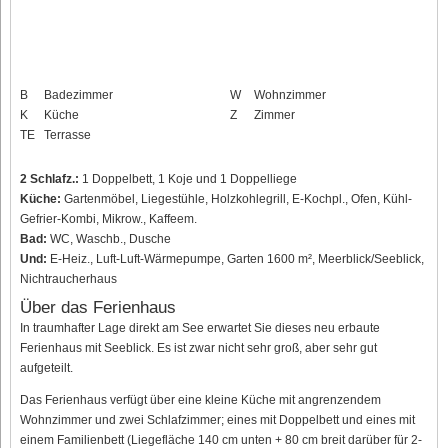
B
Badezimmer
W
Wohnzimmer
K
Küche
Z
Zimmer
TE
Terrasse
2 Schlafz.:
1 Doppelbett, 1 Koje und 1 Doppelliege
Küche:
Gartenmöbel, Liegestühle, Holzkohlegrill, E-Kochpl., Ofen, Kühl-
Gefrier-Kombi, Mikrow., Kaffeem.
Bad:
WC, Waschb., Dusche
Und:
E-Heiz., Luft-Luft-Wärmepumpe, Garten 1600 m², Meerblick/Seeblick,
Nichtraucherhaus
Über das Ferienhaus
In traumhafter Lage direkt am See erwartet Sie dieses neu erbaute
Ferienhaus mit Seeblick. Es ist zwar nicht sehr groß, aber sehr gut
aufgeteilt.
Das Ferienhaus verfügt über eine kleine Küche mit angrenzendem
Wohnzimmer und zwei Schlafzimmer; eines mit Doppelbett und eines mit
einem Familienbett (Liegefläche 140 cm unten + 80 cm breit darüber für 2-