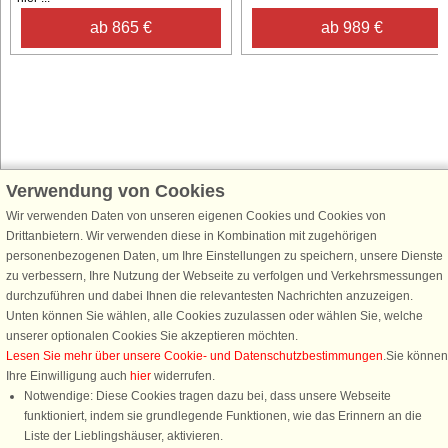
ab 865 €
ab 989 €
Verwendung von Cookies
Schließen Sie sich 100.000 Ferienhaus-Fans an
Wir verwenden Daten von unseren eigenen Cookies und Cookies von
Erhalten Sie einen
Willkommensgutschein von 25 €
für Ihren nächsten
Drittanbietern. Wir verwenden diese in Kombination mit zugehörigen
Ferienhausurlaub - melden Sie sich einfach für den DanCenter Newsletter
personenbezogenen Daten, um Ihre Einstellungen zu speichern, unsere Dienste
an. Verpassen Sie nie wieder exklusive Angebote, Gewinnspiele und
zu verbessern, Ihre Nutzung der Webseite zu verfolgen und Verkehrsmessungen
Urlaubstipps!
durchzuführen und dabei Ihnen die relevantesten Nachrichten anzuzeigen.
Unten können Sie wählen, alle Cookies zuzulassen oder wählen Sie, welche
unserer optionalen Cookies Sie akzeptieren möchten.
Lesen Sie mehr über unsere Cookie- und Datenschutzbestimmungen
.Sie können
Ihre Einwilligung auch
hier
widerrufen.
Newsletter abonnieren
Notwendige: Diese Cookies tragen dazu bei, dass unsere Webseite
funktioniert, indem sie grundlegende Funktionen, wie das Erinnern an die
Liste der Lieblingshäuser, aktivieren.