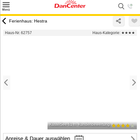
×
Menü
Suchen
Ferienhaus: Hestra
Urlaubsziele
Haus-Nr. 62757
Haus-Kategorie:
★★★★
Weitere Urlaubsziele
Angebote
Inspiration
Kontakt
Gut zu wissen
Login
Küste/See 61 m
Kundenbewertung
Anreise & Dauer auswählen