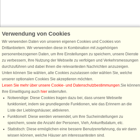
Verwendung von Cookies
Schließen Sie sich 100.000 Ferienhaus-Fans an
Wir verwenden Daten von unseren eigenen Cookies und Cookies von
Erhalten Sie einen
Willkommensgutschein von 25 €
für Ihren nächsten
Drittanbietern. Wir verwenden diese in Kombination mit zugehörigen
Ferienhausurlaub - melden Sie sich einfach für den DanCenter Newsletter
personenbezogenen Daten, um Ihre Einstellungen zu speichern, unsere Dienste
an. Verpassen Sie nie wieder exklusive Angebote, Gewinnspiele und
zu verbessern, Ihre Nutzung der Webseite zu verfolgen und Verkehrsmessungen
Urlaubstipps!
durchzuführen und dabei Ihnen die relevantesten Nachrichten anzuzeigen.
Unten können Sie wählen, alle Cookies zuzulassen oder wählen Sie, welche
unserer optionalen Cookies Sie akzeptieren möchten.
Lesen Sie mehr über unsere Cookie- und Datenschutzbestimmungen
.Sie können
Ihre Einwilligung auch
hier
widerrufen.
Newsletter abonnieren
Notwendige: Diese Cookies tragen dazu bei, dass unsere Webseite
funktioniert, indem sie grundlegende Funktionen, wie das Erinnern an die
Liste der Lieblingshäuser, aktivieren.
Funktionell: Diese werden verwendet, um Ihre Sucheinstellungen zu
speichern, sowie die Anzahl der Personen, Vieh, Ankunftsdatum, etc.
Folgen Sie uns:
Statistisch: Diese ermöglichen eine bessere Benutzererfahrung, da wir dann
wissen können, welche Häuser am interessantesten sind.
DanCenter Kundenbewertung