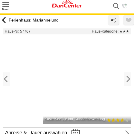
×
Menü
Suchen
Ferienhaus: Mariannelund
Urlaubsziele
Haus-Nr. 57767
Haus-Kategorie:
★★★
Weitere Urlaubsziele
Angebote
Inspiration
Kontakt
Gut zu wissen
Login
Küste/See 1,6 km
Kundenbewertung
Anreise & Dauer auswählen