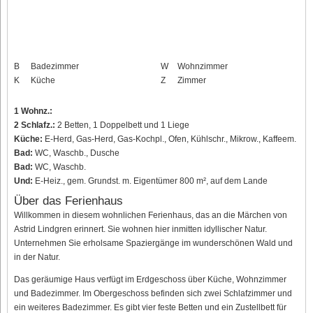
B
Badezimmer
W
Wohnzimmer
K
Küche
Z
Zimmer
1 Wohnz.:
2 Schlafz.:
2 Betten, 1 Doppelbett und 1 Liege
Küche:
E-Herd, Gas-Herd, Gas-Kochpl., Ofen, Kühlschr., Mikrow., Kaffeem.
Bad:
WC, Waschb., Dusche
Bad:
WC, Waschb.
Und:
E-Heiz., gem. Grundst. m. Eigentümer 800 m², auf dem Lande
Über das Ferienhaus
Willkommen in diesem wohnlichen Ferienhaus, das an die Märchen von
Astrid Lindgren erinnert. Sie wohnen hier inmitten idyllischer Natur.
Unternehmen Sie erholsame Spaziergänge im wunderschönen Wald und
in der Natur.
Das geräumige Haus verfügt im Erdgeschoss über Küche, Wohnzimmer
und Badezimmer. Im Obergeschoss befinden sich zwei Schlafzimmer und
ein weiteres Badezimmer. Es gibt vier feste Betten und ein Zustellbett für