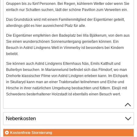
Gruppen bis zu fünf Personen. Bei Regen, kühlerem Wetter oder wenn Sie
einfach nur Schatten suchen, lädt der schöne Pavillon zum Verweilen ein.
Das Grundstück wird mit einem Familienmitglied der Eigentümer geteilt,
allerdings gibt es hier ausreichend Platz für alle.
Die Eigentümer empfehlen den Badeplatz bei lilla Bjälkerum, von dem aus
Sie einen wunderschönen Sonnenuntergang genießen können. Ein
Besuch in Astrid Lindgrens Welt in Vimmerby ist besonders bei Kindern
beliebt.
Sie können auch Astrid Lindgrens Elternhaus Näs, Emils Katthult und
Bullerbyn besuchen. In Mariannelund befindet sich das Filmdorf, wo man
Drehorte klassischer Filme von Astrid Lindgren erleben kann. Im Elchpark
in Skullaryd kann man an einer Traktorsafari teilnehmen und Elche und
Hirsche in ihrer natürlichen Umgebung beobachten und füttern. Eksjö mit
Schwedens besterhaltener Holzstadt ist ebenfalls einen Besuch wert.
Nebenkosten
Kostenfreie Stornierung