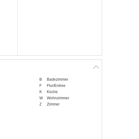
B
Badezimmer
F
Flur/Entree
K
Küche
W
Wohnzimmer
Z
Zimmer