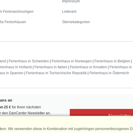
Impressum
m Ferienwohnumgen
Lieferant
lla Ferienhäuser
Sternekategorien
land
|
Ferienhaus in Schweden
|
Ferienhaus in Norwegen
|
Ferienhaus in Belgien
|
rienhaus in Holland
|
Ferienhaus in Italien
|
Ferienhaus in Kroatien
|
Ferienhaus in 
aus in Spanien
|
Ferienhaus in Tschechische Republik
|
Ferienhaus in Österreich
Fans an
n 25 €
für Ihren nächsten
ür den DanCenter Newsletter an.
Newsletter
, Gewinnspiele und Urlaubstipps!
tern. Wir verwenden diese in Kombination mit zugehörigen personenbezogenen Da