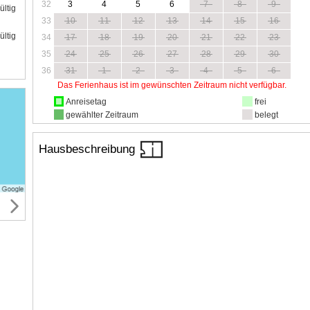
32
3
4
5
6
7
8
9
ültig
33
10
11
12
13
14
15
16
ültig
34
17
18
19
20
21
22
23
35
24
25
26
27
28
29
30
36
31
1
2
3
4
5
6
Das Ferienhaus ist im gewünschten Zeitraum nicht verfügbar.
Anreisetag
frei
gewählter Zeitraum
belegt
Hausbeschreibung