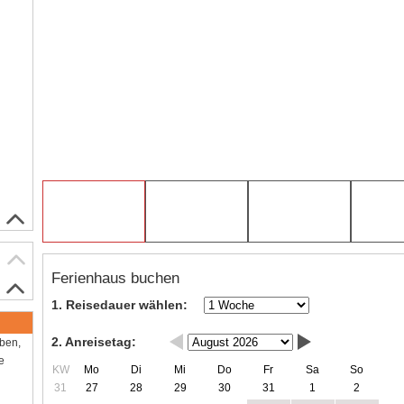
Ferienhaus buchen
1. Reisedauer wählen:
2. Anreisetag:
aben,
e
KW
Mo
Di
Mi
Do
Fr
Sa
So
31
27
28
29
30
31
1
2