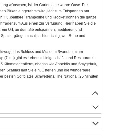
ebung wünschen, ist der Garten eine wahre Oase. Die
nden Birken eingerahmt wird, lädt zum Entspannen am
. Fußballtore, Trampoline und Krocket können die ganze
rräder zum Ausleihen zur Verfügung. Hier haben Sie die
 Ein Ort, an dem Sie entspannen, meditieren und
 Spaziergänge macht, ist hier richtig, wer Ruhe und
e Waldwege das Schloss und Museum Svaneholm am
up (7 km) gibt es Lebensmittelgeschäfte und Restaurants.
15 Kilometer entfernt, ebenso wie Abbekås und Smygehuk,
den Scanias lädt Sie ein, Österlen und die wunderbare
r besten Golfplätze Schwedens, The National, 25 Minuten