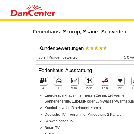
Ferienhaus:
Skurup
,
Skåne
,
Schweden
Kundenbewertungen
von 4 Kunden bewertet
5.0 vo
Ferienhaus-Ausstattung
4
1
60m²
nein
nein
Inkl.
1
Energiespar-Haus (hier heizen Sie mit Erdwärme,
Sonnenenergie, Luft-Luft- oder Luft-Wasser-Wärmepu
Kamin/Holzofen/Bioethanol-Kamin
Deutsche TV Programme: Mindestens 2 Kanäle
Schwedisches TV
Smart TV