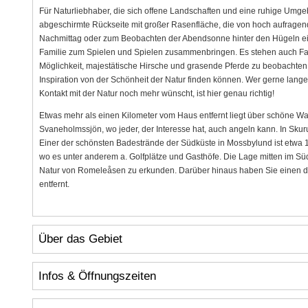
Für Naturliebhaber, die sich offene Landschaften und eine ruhige Umg
abgeschirmte Rückseite mit großer Rasenfläche, die von hoch aufrage
Nachmittag oder zum Beobachten der Abendsonne hinter den Hügeln ein
Familie zum Spielen und Spielen zusammenbringen. Es stehen auch Fah
Möglichkeit, majestätische Hirsche und grasende Pferde zu beobachten.
Inspiration von der Schönheit der Natur finden können. Wer gerne lange
Kontakt mit der Natur noch mehr wünscht, ist hier genau richtig!
Etwas mehr als einen Kilometer vom Haus entfernt liegt über schön
Svaneholmssjön, wo jeder, der Interesse hat, auch angeln kann. In Skur
Einer der schönsten Badestrände der Südküste in Mossbylund ist etwa 
wo es unter anderem a. Golfplätze und Gasthöfe. Die Lage mitten im Sü
Natur von Romeleåsen zu erkunden. Darüber hinaus haben Sie einen de
entfernt.
Über das Gebiet
Infos & Öffnungszeiten