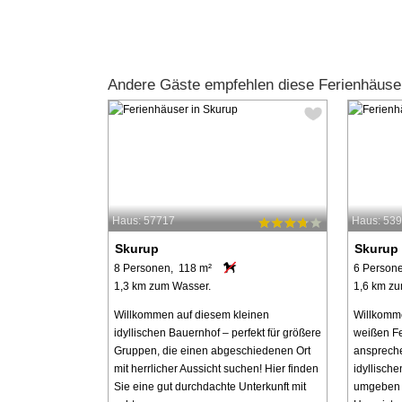
Andere Gäste empfehlen diese Ferienhäuse
Haus: 57717
Haus: 53
Skurup
Skurup
8 Personen, 118 m²
6 Person
1,3 km zum Wasser.
1,6 km zu
Willkommen auf diesem kleinen
Willkomm
idyllischen Bauernhof – perfekt für größere
weißen Fe
Gruppen, die einen abgeschiedenen Ort
anspreche
mit herrlicher Aussicht suchen! Hier finden
idyllisch
Sie eine gut durchdachte Unterkunft mit
umgeben v