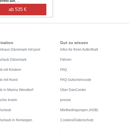
rfekt alle, ...
ab 535 €
iration
Gut zu wissen
enhaus Dänemark mit pool
Infos für Ihren Aufenthalt
urlaub Dänemark
Fähren
ub mit Kindern
FAQ
ub mit Hund
FAQ Gutscheincode
ub in Marina Wendtorf
Über DanCenter
sche Inseln
presse
lurlaub
Mietbedingungen (AGB)
lurlaub in Norwegen
Cookies/Datenschutz