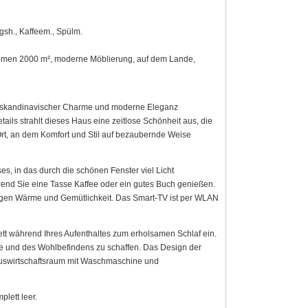
gsh., Kaffeem., Spülm.
äumen 2000 m², moderne Möblierung, auf dem Lande,
ich skandinavischer Charme und moderne Eleganz
ils strahlt dieses Haus eine zeitlose Schönheit aus, die
rt, an dem Komfort und Stil auf bezaubernde Weise
, in das durch die schönen Fenster viel Licht
rend Sie eine Tasse Kaffee oder ein gutes Buch genießen.
Tagen Wärme und Gemütlichkeit. Das Smart-TV ist per WLAN
t während Ihres Aufenthaltes zum erholsamen Schlaf ein.
e und des Wohlbefindens zu schaffen. Das Design der
Hauswirtschaftsraum mit Waschmaschine und
lett leer.