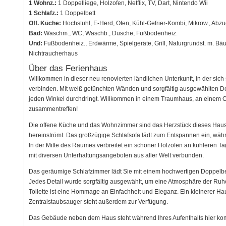
1 Wohnz.:
1 Doppelliege, Holzofen, Netflix, TV, Dart, Nintendo Wii
1 Schlafz.:
1 Doppelbett
Off. Küche:
Hochstuhl, E-Herd, Ofen, Kühl-Gefrier-Kombi, Mikrow., Abzu
Bad:
Waschm., WC, Waschb., Dusche, Fußbodenheiz.
Und:
Fußbodenheiz., Erdwärme, Spielgeräte, Grill, Naturgrundst. m. B
Nichtraucherhaus
Über das Ferienhaus
Willkommen in dieser neu renovierten ländlichen Unterkunft, in der s
verbinden. Mit weiß getünchten Wänden und sorgfältig ausgewählten Deta
jeden Winkel durchdringt. Willkommen in einem Traumhaus, an einem O
zusammentreffen!
Die offene Küche und das Wohnzimmer sind das Herzstück dieses Hauses
hereinströmt. Das großzügige Schlafsofa lädt zum Entspannen ein, wäh
In der Mitte des Raumes verbreitet ein schöner Holzofen an kühleren 
mit diversen Unterhaltungsangeboten aus aller Welt verbunden.
Das geräumige Schlafzimmer lädt Sie mit einem hochwertigen Doppelbet
Jedes Detail wurde sorgfältig ausgewählt, um eine Atmosphäre der Ruh
Toilette ist eine Hommage an Einfachheit und Eleganz. Ein kleinerer 
Zentralstaubsauger steht außerdem zur Verfügung.
Das Gebäude neben dem Haus steht während Ihres Aufenthalts hier komp