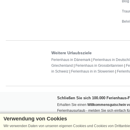
Blog
Trau
Belvi
Weitere Urlaubsziele
Ferienhaus in Dänemark
|
Ferienhaus in Deutsch
Griechenland
|
Ferienhaus in Grossbritannien
|
Fe
in Schweiz
|
Ferienhaus in in Slowenien
|
Ferienh
Schließen Sie sich 100.000 Ferienhaus-
Erhalten Sie einen
Willkommensgutschein vo
Ferienhausurlaub - melden Sie sich einfach f
Verpassen Sie nie wieder exklusive Angebote
Verwendung von Cookies
Wir verwenden Daten von unseren eigenen Cookies und Cookies von Drittanbie