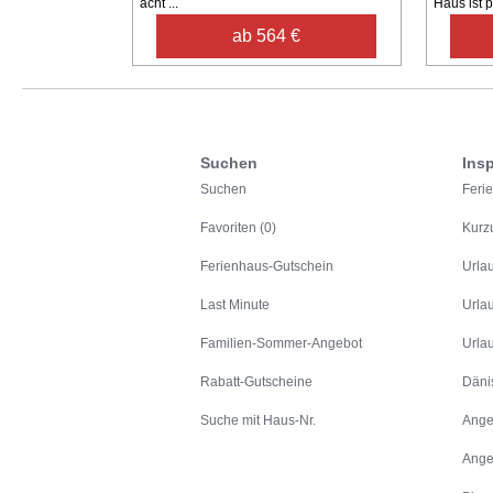
acht ...
Haus ist pe
ab 564 €
Suchen
Insp
Suchen
Feri
Favoriten (0)
Kurz
Ferienhaus-Gutschein
Urla
Last Minute
Urla
Familien-Sommer-Angebot
Urla
Rabatt-Gutscheine
Däni
Suche mit Haus-Nr.
Ange
Ange