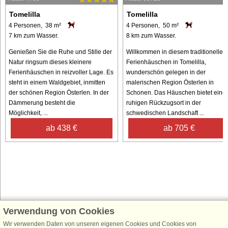
Tomelilla
Tomelilla
4 Personen, 38 m²
4 Personen, 50 m²
7 km zum Wasser.
8 km zum Wasser.
Genießen Sie die Ruhe und Stille der
Willkommen in diesem traditionellen
Natur ringsum dieses kleinere
Ferienhäuschen in Tomelilla,
Ferienhäuschen in reizvoller Lage. Es
wunderschön gelegen in der
steht in einem Waldgebiet, inmitten
malerischen Region Österlen in
der schönen Region Österlen. In der
Schonen. Das Häuschen bietet eine
Dämmerung besteht die
ruhigen Rückzugsort in der
Möglichkeit, ...
schwedischen Landschaft ...
ab 438 €
ab 705 €
Verwendung von Cookies
Schließen Sie sich 100.000 Ferienhaus-Fans an
Wir verwenden Daten von unseren eigenen Cookies und Cookies von