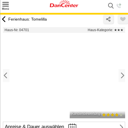
×
Menü
Suchen
Ferienhaus: Tomelilla
Urlaubsziele
Haus-Nr. 04701
Haus-Kategorie:
★★★
Weitere Urlaubsziele
Angebote
Inspiration
Kontakt
Gut zu wissen
Login
Kundenbewertung
Anreise & Dauer auswählen