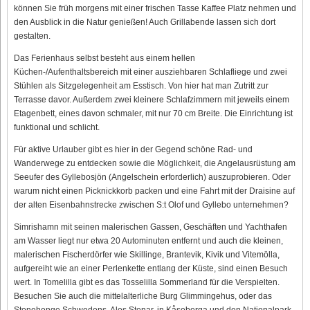
können Sie früh morgens mit einer frischen Tasse Kaffee Platz nehmen und
den Ausblick in die Natur genießen! Auch Grillabende lassen sich dort
gestalten.
Das Ferienhaus selbst besteht aus einem hellen
Küchen-/Aufenthaltsbereich mit einer ausziehbaren Schlafliege und zwei
Stühlen als Sitzgelegenheit am Esstisch. Von hier hat man Zutritt zur
Terrasse davor. Außerdem zwei kleinere Schlafzimmern mit jeweils einem
Etagenbett, eines davon schmaler, mit nur 70 cm Breite. Die Einrichtung ist
funktional und schlicht.
Für aktive Urlauber gibt es hier in der Gegend schöne Rad- und
Wanderwege zu entdecken sowie die Möglichkeit, die Angelausrüstung am
Seeufer des Gyllebosjön (Angelschein erforderlich) auszuprobieren. Oder
warum nicht einen Picknickkorb packen und eine Fahrt mit der Draisine auf
der alten Eisenbahnstrecke zwischen S:t Olof und Gyllebo unternehmen?
Simrishamn mit seinen malerischen Gassen, Geschäften und Yachthafen
am Wasser liegt nur etwa 20 Autominuten entfernt und auch die kleinen,
malerischen Fischerdörfer wie Skillinge, Brantevik, Kivik und Vitemölla,
aufgereiht wie an einer Perlenkette entlang der Küste, sind einen Besuch
wert. In Tomelilla gibt es das Tosselilla Sommerland für die Verspielten.
Besuchen Sie auch die mittelalterliche Burg Glimmingehus, oder das
Stonehenge Schwedens, Ales Stenar, in Kåseberga und den Nationalpark