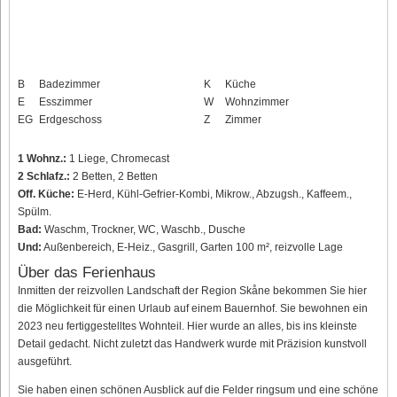
B
Badezimmer
K
Küche
E
Esszimmer
W
Wohnzimmer
EG
Erdgeschoss
Z
Zimmer
1 Wohnz.:
1 Liege, Chromecast
2 Schlafz.:
2 Betten, 2 Betten
Off. Küche:
E-Herd, Kühl-Gefrier-Kombi, Mikrow., Abzugsh., Kaffeem.,
Spülm.
Bad:
Waschm, Trockner, WC, Waschb., Dusche
Und:
Außenbereich, E-Heiz., Gasgrill, Garten 100 m², reizvolle Lage
Über das Ferienhaus
Inmitten der reizvollen Landschaft der Region Skåne bekommen Sie hier
die Möglichkeit für einen Urlaub auf einem Bauernhof. Sie bewohnen ein
2023 neu fertiggestelltes Wohnteil. Hier wurde an alles, bis ins kleinste
Detail gedacht. Nicht zuletzt das Handwerk wurde mit Präzision kunstvoll
ausgeführt.
Sie haben einen schönen Ausblick auf die Felder ringsum und eine schöne