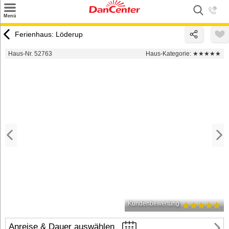
×
Menü
Suchen
Ferienhaus: Löderup
Urlaubsziele
Haus-Nr. 52763
Haus-Kategorie:
★★★★★
Weitere Urlaubsziele
Angebote
Inspiration
Kontakt
Gut zu wissen
Login
Kundenbewertung
Anreise & Dauer auswählen