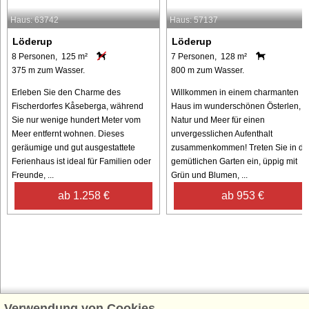
Haus: 63742
Haus: 57137
Löderup
Löderup
8 Personen, 125 m²
7 Personen, 128 m²
375 m zum Wasser.
800 m zum Wasser.
Erleben Sie den Charme des
Willkommen in einem charmanten
Fischerdorfes Kåseberga, während
Haus im wunderschönen Österlen, 
Sie nur wenige hundert Meter vom
Natur und Meer für einen
Meer entfernt wohnen. Dieses
unvergesslichen Aufenthalt
geräumige und gut ausgestattete
zusammenkommen! Treten Sie in de
Ferienhaus ist ideal für Familien oder
gemütlichen Garten ein, üppig mit
Freunde, ...
Grün und Blumen, ...
ab 1.258 €
ab 953 €
Verwendung von Cookies