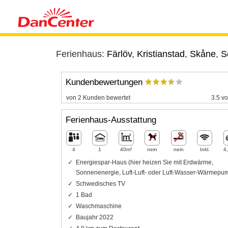
Ferienhaus:
Färlöv
,
Kristianstad
,
Skåne
,
S
Kundenbewertungen
von 2 Kunden bewertet
3.5 vo
Ferienhaus-Ausstattung
4
1
40m²
nein
nein
Inkl.
4
Energiespar-Haus (hier heizen Sie mit Erdwärme,
Sonnenenergie, Luft-Luft- oder Luft-Wasser-Wärmepu
Schwedisches TV
1 Bad
Waschmaschine
Baujahr 2022