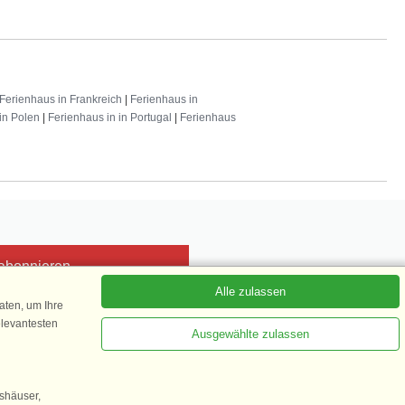
Ferienhaus in Frankreich
|
Ferienhaus in
in Polen
|
Ferienhaus in in Portugal
|
Ferienhaus
 abonnieren
Alle zulassen
ten, um Ihre
elevantesten
Ausgewählte zulassen
Kundenbewertung
1 von 5
gshäuser,
35.870 Kundenbewertungen