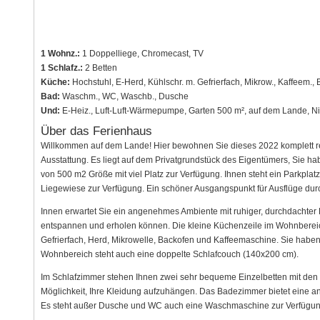
1 Wohnz.:
1 Doppelliege, Chromecast, TV
1 Schlafz.:
2 Betten
Küche:
Hochstuhl, E-Herd, Kühlschr. m. Gefrierfach, Mikrow., Kaffeem.
Bad:
Waschm., WC, Waschb., Dusche
Und:
E-Heiz., Luft-Luft-Wärmepumpe, Garten 500 m², auf dem Lande, N
Über das Ferienhaus
Willkommen auf dem Lande! Hier bewohnen Sie dieses 2022 komplett re
Ausstattung. Es liegt auf dem Privatgrundstück des Eigentümers, Sie h
von 500 m2 Größe mit viel Platz zur Verfügung. Ihnen steht ein Parkplat
Liegewiese zur Verfügung. Ein schöner Ausgangspunkt für Ausflüge durc
Innen erwartet Sie ein angenehmes Ambiente mit ruhiger, durchdachter F
entspannen und erholen können. Die kleine Küchenzeile im Wohnbereich i
Gefrierfach, Herd, Mikrowelle, Backofen und Kaffeemaschine. Sie haben
Wohnbereich steht auch eine doppelte Schlafcouch (140x200 cm).
Im Schlafzimmer stehen Ihnen zwei sehr bequeme Einzelbetten mit den 
Möglichkeit, Ihre Kleidung aufzuhängen. Das Badezimmer bietet ein
Es steht außer Dusche und WC auch eine Waschmaschine zur Verfügun