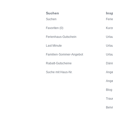
Suchen
Insp
Suchen
Feri
Favoriten (0)
Kurz
Ferienhaus-Gutschein
Urla
Last Minute
Urla
Familien-Sommer-Angebot
Urla
Rabatt-Gutscheine
Däni
Suche mit Haus-Nr.
Ange
Ange
Blog
Trau
Belvi