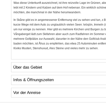
Was diese Unterkunft auszeichnet, ist ihre reizvolle Lage im Grünen, a
lebt mit 2 Kindern und Katzen auf dem Hof nebenan. Ein wirklich schöne
möchten, die manchmal in der Nähe herumwandern.
In Skåne gibt es in angemessener Entfernung viel zu sehen und tun, z
kurze Wege mit dem Auto zu unglaublich vielen Seen: Ivösjön, Immeln (
um nur einige zu nennen. Hier gibt es mehrere Kirchen und Burgen zu 
Vångaberget lädt zum Skifahren aber auch zum Radfahren im Sommer e
mehrere Golfplätze zur Auswahl, darunter in der Nähe den Golfclub Ara
baden möchten, ist Åhus zu empfehlen, das etwa 25 Autominuten entfernt 
Kiviks Musteri, Stenshuvud, Ales Steine und vieles mehr zu sehen.
Über das Gebiet
Infos & Öffnungszeiten
Vor der Anreise