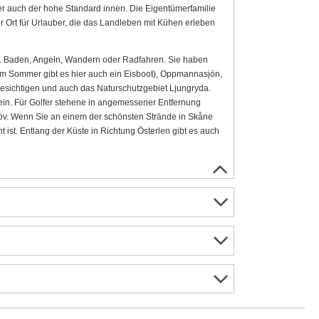
ber auch der hohe Standard innen. Die Eigentümerfamilie
r Ort für Urlauber, die das Landleben mit Kühen erleben
.B. Baden, Angeln, Wandern oder Radfahren. Sie haben
im Sommer gibt es hier auch ein Eisboot), Oppmannasjön,
besichtigen und auch das Naturschutzgebiet Ljungryda.
in. Für Golfer stehene in angemessener Entfernung
löv. Wenn Sie an einem der schönsten Strände in Skåne
ist. Entlang der Küste in Richtung Österlen gibt es auch