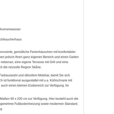
, Brunnenwasser
ichtraucherhaus
novierte, gemütliche Ferienhäuschen mit komfortabler
aben jedoch Ihren ganz eigenen Bereich und einen Garten
z nebenan, eine eigene Terrasse mit Grill und eine
h die reizvolle Region Skåne.
arbauswahl und stilvollem Mobiliar, damit Sie sich
st funktional ausgestattet mit u.a. Kühlschrank mit
 auch einen kleinen Essbereich zur Verfügung. Im
Maßen 90 x 200 cm zur Verfügung. Hier besteht auch die
e angenehme Fußbodenheizung sowie modernen Standard.
g.