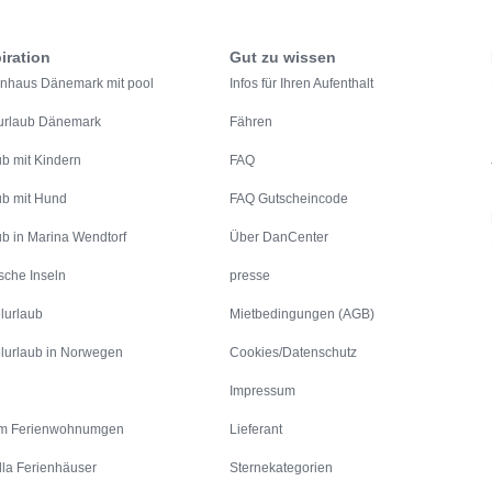
iration
Gut zu wissen
enhaus Dänemark mit pool
Infos für Ihren Aufenthalt
urlaub Dänemark
Fähren
ub mit Kindern
FAQ
ub mit Hund
FAQ Gutscheincode
ub in Marina Wendtorf
Über DanCenter
sche Inseln
presse
lurlaub
Mietbedingungen (AGB)
lurlaub in Norwegen
Cookies/Datenschutz
Impressum
m Ferienwohnumgen
Lieferant
lla Ferienhäuser
Sternekategorien