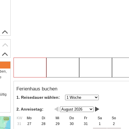
aben,
e
Ferienhaus buchen
ültig
1. Reisedauer wählen:
2. Anreisetag:
KW
Mo
Di
Mi
Do
Fr
Sa
So
31
27
28
29
30
31
1
2