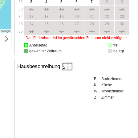
32
3
4
5
6
7
8
9
33
10
11
12
13
14
15
16
34
17
18
19
20
21
22
23
35
24
25
26
27
28
29
30
36
31
1
2
3
4
5
6
Das Ferienhaus ist im gewünschten Zeitraum nicht verfügbar.
Anreisetag
frei
gewählter Zeitraum
belegt
Hausbeschreibung
B
Badezimmer
K
Küche
W
Wohnzimmer
Z
Zimmer