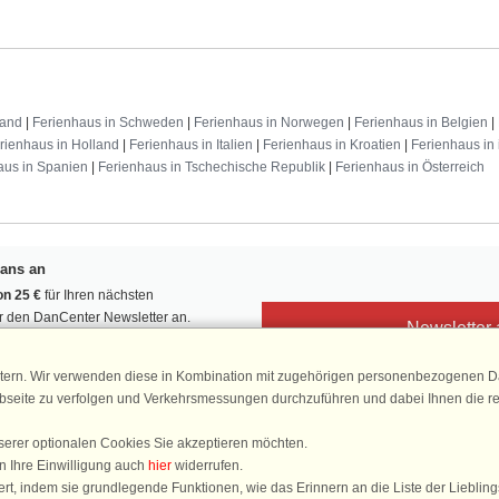
land
|
Ferienhaus in Schweden
|
Ferienhaus in Norwegen
|
Ferienhaus in Belgien
|
rienhaus in Holland
|
Ferienhaus in Italien
|
Ferienhaus in Kroatien
|
Ferienhaus in 
aus in Spanien
|
Ferienhaus in Tschechische Republik
|
Ferienhaus in Österreich
Fans an
n 25 €
für Ihren nächsten
ür den DanCenter Newsletter an.
Newsletter
, Gewinnspiele und Urlaubstipps!
tern. Wir verwenden diese in Kombination mit zugehörigen personenbezogenen Da
ebseite zu verfolgen und Verkehrsmessungen durchzuführen und dabei Ihnen die r
serer optionalen Cookies Sie akzeptieren möchten.
DanCenter 
n Ihre Einwilligung auch
hier
widerrufen.
4,
rt, indem sie grundlegende Funktionen, wie das Erinnern an die Liste der Lieblin
basierend auf mehr 1