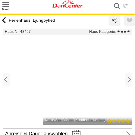
×
Menü
Suchen
Ferienhaus: Ljungbyhed
Urlaubsziele
Haus-Nr. 48457
Haus-Kategorie:
★★★★
Weitere Urlaubsziele
Angebote
Inspiration
Kontakt
Gut zu wissen
Login
Küste/See 3,2 km
Kundenbewertung
Anreise & Dauer auswählen