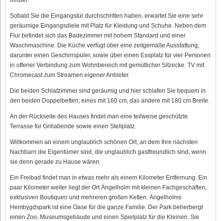
Sobald Sie die Eingangstür durchschritten haben, erwartet Sie eine sehr
geräumige Eingangsdiele mit Platz für Kleidung und Schuhe. Neben dem
Flur befindet sich das Badezimmer mit hohem Standard und einer
Waschmaschine. Die Küche verfügt über eine zeitgemäße Ausstattung,
darunter einen Geschirrspüler, sowie über einen Essplatz für vier Personen
in offener Verbindung zum Wohnbereich mit gemütlicher Sitzecke. TV mit
Chromecast zum Streamen eigener Anbieter.
Die beiden Schlafzimmer sind geräumig und hier schlafen Sie bequem in
den beiden Doppelbetten; eines mit 160 cm, das andere mit 180 cm Breite.
An der Rückseite des Hauses findet man eine teilweise geschützte
Terrasse für Grillabende sowie einen Stellplatz.
Willkommen an einem unglaublich schönen Ort, an dem Ihre nächsten
Nachbarn die Eigentümer sind, die unglaublich gastfreundlich sind, wenn
sie denn gerade zu Hause wären.
Ein Freibad findet man in etwas mehr als einem Kilometer Entfernung. Ein
paar Kilometer weiter liegt der Ort Ängelholm mit kleinen Fachgeschäften,
exklusiven Boutiquen und mehreren großen Ketten. Ängelholms
Hembygdspark ist eine Oase für die ganze Familie. Der Park beherbergt
einen Zoo, Museumsgebäude und einen Spielplatz für die Kleinen. Sie