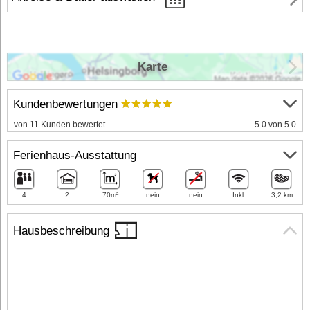
Karte
Kundenbewertungen
von 11 Kunden bewertet
5.0 von 5.0
Ferienhaus-Ausstattung
4
2
70m²
nein
nein
Inkl.
3,2 km
Hausbeschreibung