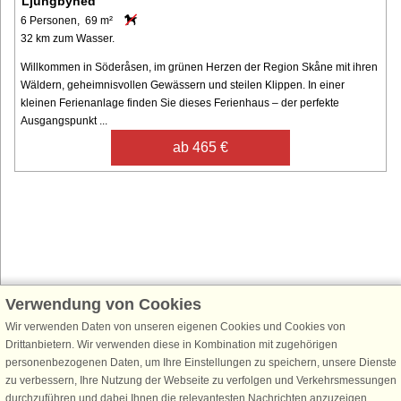
Ljungbyhed
6 Personen, 69 m²
32 km zum Wasser.
Willkommen in Söderåsen, im grünen Herzen der Region Skåne mit ihren
Wäldern, geheimnisvollen Gewässern und steilen Klippen. In einer
kleinen Ferienanlage finden Sie dieses Ferienhaus – der perfekte
Ausgangspunkt ...
ab 465 €
Verwendung von Cookies
Schließen Sie sich 100.000 Ferienhaus-Fans an
Wir verwenden Daten von unseren eigenen Cookies und Cookies von
Erhalten Sie einen
Willkommensgutschein von 25 €
für Ihren nächsten
Drittanbietern. Wir verwenden diese in Kombination mit zugehörigen
Ferienhausurlaub - melden Sie sich einfach für den DanCenter Newsletter
personenbezogenen Daten, um Ihre Einstellungen zu speichern, unsere Dienste
an. Verpassen Sie nie wieder exklusive Angebote, Gewinnspiele und
zu verbessern, Ihre Nutzung der Webseite zu verfolgen und Verkehrsmessungen
Urlaubstipps!
durchzuführen und dabei Ihnen die relevantesten Nachrichten anzuzeigen.