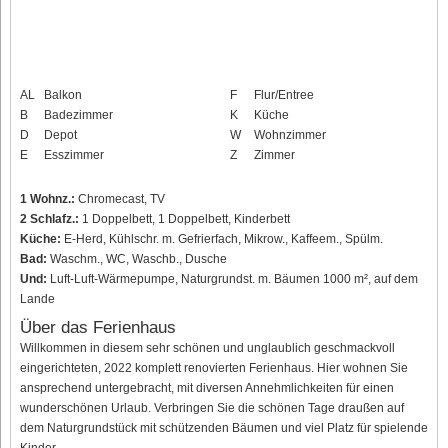
AL
Balkon
F
Flur/Entree
B
Badezimmer
K
Küche
D
Depot
W
Wohnzimmer
E
Esszimmer
Z
Zimmer
1 Wohnz.:
Chromecast, TV
2 Schlafz.:
1 Doppelbett, 1 Doppelbett, Kinderbett
Küche:
E-Herd, Kühlschr. m. Gefrierfach, Mikrow., Kaffeem., Spülm.
Bad:
Waschm., WC, Waschb., Dusche
Und:
Luft-Luft-Wärmepumpe, Naturgrundst. m. Bäumen 1000 m², auf dem
Lande
Über das Ferienhaus
Willkommen in diesem sehr schönen und unglaublich geschmackvoll
eingerichteten, 2022 komplett renovierten Ferienhaus. Hier wohnen Sie
ansprechend untergebracht, mit diversen Annehmlichkeiten für einen
wunderschönen Urlaub. Verbringen Sie die schönen Tage draußen auf
dem Naturgrundstück mit schützenden Bäumen und viel Platz für spielende
Kinder.