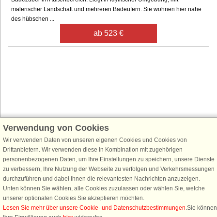
malerischer Landschaft und mehreren Badeufern. Sie wohnen hier nahe
des hübschen ...
ab 523 €
Verwendung von Cookies
Schließen Sie sich 100.000 Ferienhaus-Fans an
Erhalten Sie einen
Willkommensgutschein von 25 €
für Ihren nächsten
Wir verwenden Daten von unseren eigenen Cookies und Cookies von
Ferienhausurlaub - melden Sie sich einfach für den DanCenter Newsletter
Drittanbietern. Wir verwenden diese in Kombination mit zugehörigen
an. Verpassen Sie nie wieder exklusive Angebote, Gewinnspiele und
personenbezogenen Daten, um Ihre Einstellungen zu speichern, unsere Dienste
Urlaubstipps!
zu verbessern, Ihre Nutzung der Webseite zu verfolgen und Verkehrsmessungen
durchzuführen und dabei Ihnen die relevantesten Nachrichten anzuzeigen.
Unten können Sie wählen, alle Cookies zuzulassen oder wählen Sie, welche
unserer optionalen Cookies Sie akzeptieren möchten.
Lesen Sie mehr über unsere Cookie- und Datenschutzbestimmungen
.Sie können