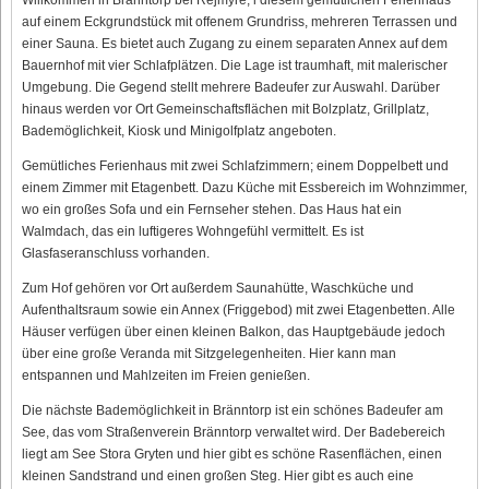
auf einem Eckgrundstück mit offenem Grundriss, mehreren Terrassen und
einer Sauna. Es bietet auch Zugang zu einem separaten Annex auf dem
Bauernhof mit vier Schlafplätzen. Die Lage ist traumhaft, mit malerischer
Umgebung. Die Gegend stellt mehrere Badeufer zur Auswahl. Darüber
hinaus werden vor Ort Gemeinschaftsflächen mit Bolzplatz, Grillplatz,
Bademöglichkeit, Kiosk und Minigolfplatz angeboten.
Gemütliches Ferienhaus mit zwei Schlafzimmern; einem Doppelbett und
einem Zimmer mit Etagenbett. Dazu Küche mit Essbereich im Wohnzimmer,
wo ein großes Sofa und ein Fernseher stehen. Das Haus hat ein
Walmdach, das ein luftigeres Wohngefühl vermittelt. Es ist
Glasfaseranschluss vorhanden.
Zum Hof gehören vor Ort außerdem Saunahütte, Waschküche und
Aufenthaltsraum sowie ein Annex (Friggebod) mit zwei Etagenbetten. Alle
Häuser verfügen über einen kleinen Balkon, das Hauptgebäude jedoch
über eine große Veranda mit Sitzgelegenheiten. Hier kann man
entspannen und Mahlzeiten im Freien genießen.
Die nächste Bademöglichkeit in Bränntorp ist ein schönes Badeufer am
See, das vom Straßenverein Bränntorp verwaltet wird. Der Badebereich
liegt am See Stora Gryten und hier gibt es schöne Rasenflächen, einen
kleinen Sandstrand und einen großen Steg. Hier gibt es auch eine