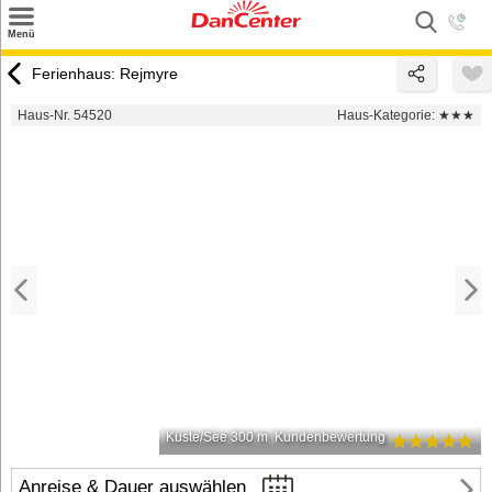
×
Menü
Suchen
Ferienhaus: Rejmyre
Urlaubsziele
Haus-Nr. 54520
Haus-Kategorie:
★★★
Weitere Urlaubsziele
Angebote
Inspiration
Kontakt
Gut zu wissen
Login
Küste/See 300 m
Kundenbewertung
Anreise & Dauer auswählen