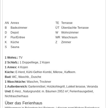
AN
Annex
TE
Terrasse
B
Badezimmer
ÜT
Überdachte Terrasse
D
Depot
W
Wohnzimmer
F
Flur/Entree
WR
Waschraum
K
Küche
Z
Zimmer
S
Sauna
1 Wohnz.:
TV
2 Schlafz.:
1 Doppelliege, 2 Kojen
1 Annex:
4 Kojen
Küche:
E-Herd, Kühl-Gefrier-Kombi, Mikrow., Kaffeem.
Bad:
WC, Waschb., Dusche
1 Waschküche:
Waschm, Trockner
1 Außenbereich:
Gartenmöbel, Holzkohlegrill, Lukket terasse, Veranda
Und:
E-Heiz., Naturgrundst. m. Bäumen 2952 m², Ferienhausgebiet,
Nichtraucherhaus
Über das Ferienhaus
Willkommen in Bränntorp bei Rejmyre, i diesem gemütlichen Ferienhaus