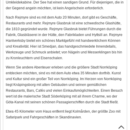
Umkleidekabine. Der See hat einen sandigen Grund. Für diejenigen, die in
der Gegend angeln möchten, ist kein Angelschein erforderlich.
Nach Rejmyre sind es mit dem Auto 20 Minuten, dort gibt es Geschäfte,
Restaurants und mehr. Rejmyre Glasbruk ist eine schwedische Glashütte,
die 1810 gegründet wurde. Rejmyre Glasbruk bietet Führungen durch die
Fabrik, Glasbläserei in der Hütte, den Fabrikladen und Hyttsill an. Rejmyre
Hantverksby bietet ein schönes Marktgefühl mit handwerklichem Können
und Kreativität. Hier ist Smedjan, das handgeschmiedete Innendetails,
Werkzeuge und Schmuck anbietet; von Nägeln und Messerklingen bis hin
zu Kronleuchtern und Eisenschalen.
Wenn Sie andere Abenteuer erleben und die größere Stadt Norrköping
entdecken möchten, sind es mit dem Auto etwa 35 Minuten dorthib. Kunst
und Kultur sind ein großer Teil von Norrköping. Im Herzen von Norrköping
liegt Knäpingsborg mit alten Gebäuden und seinen gemütlichen
Restaurants, Bars, Cafés und vielen Einkaufsmöglichkeiten. Einen Besuch
wert ist die malerische Stadt Söderköping mit all ihrem Charme, wo der
Göta-Kanal mit seinen schönen Passagierschiffen durch die Stadt fließt.
Etwa 45 Kilometer vom Haus entfernt liegt Kolmården, der größte Zoo mit
Safaripark und Fahrgeschäften in Skandinavien.