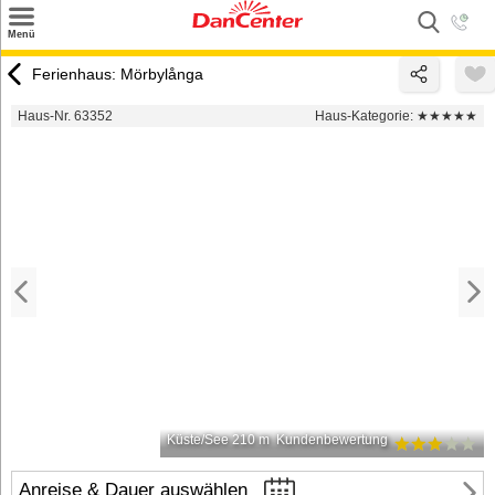
×
Menü
Suchen
Ferienhaus: Mörbylånga
Urlaubsziele
Haus-Nr. 63352
Haus-Kategorie:
★★★★★
Weitere Urlaubsziele
Angebote
Inspiration
Kontakt
Gut zu wissen
Login
Küste/See 210 m
Kundenbewertung
Anreise & Dauer auswählen