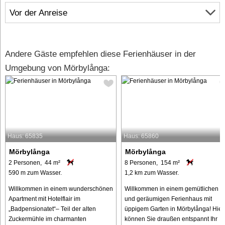
Vor der Anreise
Andere Gäste empfehlen diese Ferienhäuser in der
Umgebung von Mörbylånga:
Haus: 65835
Haus: 65860
Mörbylånga
Mörbylånga
2 Personen, 44 m²
8 Personen, 154 m²
590 m zum Wasser.
1,2 km zum Wasser.
Willkommen in einem wunderschönen
Willkommen in einem gemütlichen
Apartment mit Hotelflair im
und geräumigen Ferienhaus mit
„Badpensionatet“– Teil der alten
üppigem Garten in Mörbylånga! Hier
Zuckermühle im charmanten
können Sie draußen entspannt Ihr