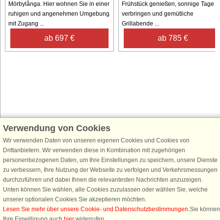
Mörbylånga. Hier wohnen Sie in einer
Frühstück genießen, sonnige Tage
ruhigen und angenehmen Umgebung
verbringen und gemütliche
mit Zugang ...
Grillabende ...
ab 697 €
ab 785 €
Verwendung von Cookies
Schließen Sie sich 100.000 Ferienhaus-Fans an
Erhalten Sie einen
Willkommensgutschein von 25 €
für Ihren nächsten
Wir verwenden Daten von unseren eigenen Cookies und Cookies von
Ferienhausurlaub - melden Sie sich einfach für den DanCenter Newsletter
Drittanbietern. Wir verwenden diese in Kombination mit zugehörigen
an. Verpassen Sie nie wieder exklusive Angebote, Gewinnspiele und
personenbezogenen Daten, um Ihre Einstellungen zu speichern, unsere Dienste
Urlaubstipps!
zu verbessern, Ihre Nutzung der Webseite zu verfolgen und Verkehrsmessungen
durchzuführen und dabei Ihnen die relevantesten Nachrichten anzuzeigen.
Unten können Sie wählen, alle Cookies zuzulassen oder wählen Sie, welche
unserer optionalen Cookies Sie akzeptieren möchten.
Lesen Sie mehr über unsere Cookie- und Datenschutzbestimmungen
.Sie können
Newsletter abonnieren
Ihre Einwilligung auch
hier
widerrufen.