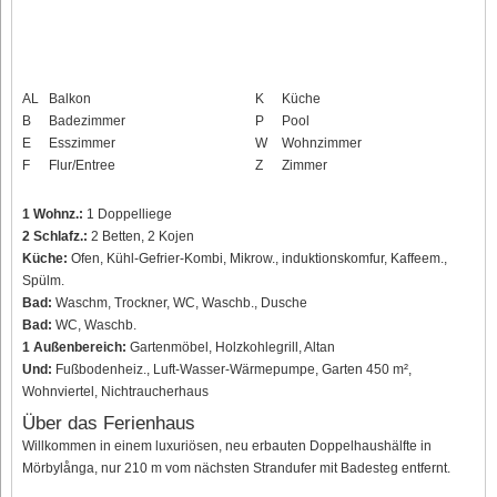
AL
Balkon
K
Küche
B
Badezimmer
P
Pool
E
Esszimmer
W
Wohnzimmer
F
Flur/Entree
Z
Zimmer
1 Wohnz.:
1 Doppelliege
2 Schlafz.:
2 Betten, 2 Kojen
Küche:
Ofen, Kühl-Gefrier-Kombi, Mikrow., induktionskomfur, Kaffeem.,
Spülm.
Bad:
Waschm, Trockner, WC, Waschb., Dusche
Bad:
WC, Waschb.
1 Außenbereich:
Gartenmöbel, Holzkohlegrill, Altan
Und:
Fußbodenheiz., Luft-Wasser-Wärmepumpe, Garten 450 m²,
Wohnviertel, Nichtraucherhaus
Über das Ferienhaus
Willkommen in einem luxuriösen, neu erbauten Doppelhaushälfte in
Mörbylånga, nur 210 m vom nächsten Strandufer mit Badesteg entfernt.