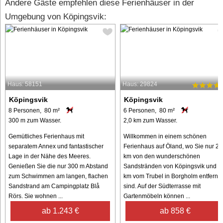
Andere Gäste empfehlen diese Ferienhäuser in der
Umgebung von Köpingsvik:
Haus: 58151
Haus: 29824
Köpingsvik
Köpingsvik
8 Personen, 80 m²
6 Personen, 80 m²
300 m zum Wasser.
2,0 km zum Wasser.
Gemütliches Ferienhaus mit
Willkommen in einem schönen
separatem Annex und fantastischer
Ferienhaus auf Öland, wo Sie nur 2
Lage in der Nähe des Meeres.
km von den wunderschönen
Genießen Sie die nur 300 m Abstand
Sandstränden von Köpingsvik und 5
zum Schwimmen am langen, flachen
km vom Trubel in Borgholm entfernt
Sandstrand am Campingplatz Blå
sind. Auf der Südterrasse mit
Rörs. Sie wohnen ...
Gartenmöbeln können ...
ab 1.243 €
ab 858 €