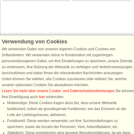
Verwendung von Cookies
Schließen Sie sich 100.000 Ferienhaus-Fans an
Wir verwenden Daten von unseren eigenen Cookies und Cookies von
Erhalten Sie einen
Willkommensgutschein von 25 €
für Ihren nächsten
Drittanbietern. Wir verwenden diese in Kombination mit zugehörigen
Ferienhausurlaub - melden Sie sich einfach für den DanCenter Newsletter
personenbezogenen Daten, um Ihre Einstellungen zu speichern, unsere Dienste
an. Verpassen Sie nie wieder exklusive Angebote, Gewinnspiele und
zu verbessern, Ihre Nutzung der Webseite zu verfolgen und Verkehrsmessungen
Urlaubstipps!
durchzuführen und dabei Ihnen die relevantesten Nachrichten anzuzeigen.
Unten können Sie wählen, alle Cookies zuzulassen oder wählen Sie, welche
unserer optionalen Cookies Sie akzeptieren möchten.
Lesen Sie mehr über unsere Cookie- und Datenschutzbestimmungen
.Sie können
Ihre Einwilligung auch
hier
widerrufen.
Newsletter abonnieren
Notwendige: Diese Cookies tragen dazu bei, dass unsere Webseite
funktioniert, indem sie grundlegende Funktionen, wie das Erinnern an die
Liste der Lieblingshäuser, aktivieren.
Funktionell: Diese werden verwendet, um Ihre Sucheinstellungen zu
speichern, sowie die Anzahl der Personen, Vieh, Ankunftsdatum, etc.
Folgen Sie uns:
Statistisch: Diese ermöglichen eine bessere Benutzererfahrung, da wir dann