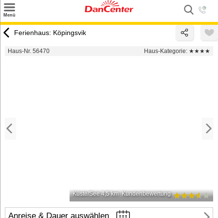
×
Menü
Suchen
Ferienhaus: Köpingsvik
Urlaubsziele
Haus-Nr. 56470
Haus-Kategorie:
★★★★
Weitere Urlaubsziele
Angebote
Inspiration
Kontakt
Gut zu wissen
Login
Küste/See 4,5 km
Kundenbewertung
Anreise & Dauer auswählen