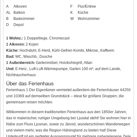
A
Alkoven
F
Flur/Entree
AL
Balkon
K
Küche
B
Badezimmer
W
Wohnzimmer
D
Depot
1 Wohnz.:
1 Doppelliege, Chromecast
1 Alkoven:
2 Kojen
Küche:
Hochstuhl, E-Herd, Kühl-Gefrier-Kombi, Mikrow., Kaffeem.
Bad:
WC, Waschb., Dusche
1 Außenbereich:
Gartenmöbel, Holzkohlegrill, Altan
Und:
E-Heiz., Luft-Luft-Wärmepumpe, Garten 100 m², auf dem Lande,
Nichtraucherhaus
Über das Ferienhaus
Ferienhaus 1 Der Eigentümer vermietet außerdem die Ferienhäuser 44250
und 10369 auf demselben Grundstück – ideal für größere Gruppen, die
gemeinsam reisen möchten.
Willkommen in diesem traditionellen Ferienhaus aus den 1850er Jahren,
das in malerischer, ruhiger Umgebung bei Ljusdal steht! Sie wohnen hier in
Nähe zum Fluss Ljusnan, sowie zu Järvsö, wunderschönen Wanderwegen
und vielem mehr, was die Region Hälsingland zu bieten hat! Diese
Unterkunft ist ein perfekter Ausgangspunkt für mehrere nahegelegene Ziele