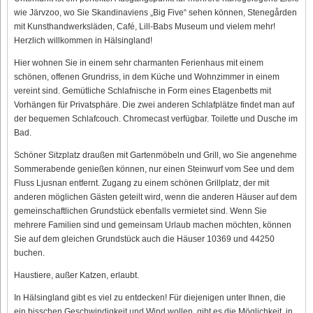
wie Järvzoo, wo Sie Skandinaviens „Big Five“ sehen können, Stenegården
mit Kunsthandwerksläden, Café, Lill-Babs Museum und vielem mehr!
Herzlich willkommen in Hälsingland!
Hier wohnen Sie in einem sehr charmanten Ferienhaus mit einem
schönen, offenen Grundriss, in dem Küche und Wohnzimmer in einem
vereint sind. Gemütliche Schlafnische in Form eines Etagenbetts mit
Vorhängen für Privatsphäre. Die zwei anderen Schlafplätze findet man auf
der bequemen Schlafcouch. Chromecast verfügbar. Toilette und Dusche im
Bad.
Schöner Sitzplatz draußen mit Gartenmöbeln und Grill, wo Sie angenehme
Sommerabende genießen können, nur einen Steinwurf vom See und dem
Fluss Ljusnan entfernt. Zugang zu einem schönen Grillplatz, der mit
anderen möglichen Gästen geteilt wird, wenn die anderen Häuser auf dem
gemeinschaftlichen Grundstück ebenfalls vermietet sind. Wenn Sie
mehrere Familien sind und gemeinsam Urlaub machen möchten, können
Sie auf dem gleichen Grundstück auch die Häuser 10369 und 44250
buchen.
Haustiere, außer Katzen, erlaubt.
In Hälsingland gibt es viel zu entdecken! Für diejenigen unter Ihnen, die
ein bisschen Geschwindigkeit und Wind wollen, gibt es die Möglichkeit, in