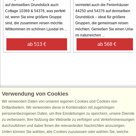
auf demselben Grundstück auch
vermietet auch die Ferienhäuser
Cottage 10369 & 54376, was perfekt
44250 und 54376 auf demselben
ist, wenn Sie eine größere Gruppe
Grundstück – ideal für größere
sind, die zusammen reisen möchte.
Gruppen, die gemeinsam reisen
Willkommen im schönen Ljusdal im ...
möchten. Genießen Sie einen Urlau
im naturreichen ...
ab 513 €
ab 568 €
Verwendung von Cookies
Schließen Sie sich 100.000 Ferienhaus-Fans an
Wir verwenden Daten von unseren eigenen Cookies und Cookies von
Erhalten Sie einen
Willkommensgutschein von 25 €
für Ihren nächsten
Drittanbietern. Wir verwenden diese in Kombination mit zugehörigen
Ferienhausurlaub - melden Sie sich einfach für den DanCenter Newsletter
personenbezogenen Daten, um Ihre Einstellungen zu speichern, unsere Dienste
an. Verpassen Sie nie wieder exklusive Angebote, Gewinnspiele und
zu verbessern, Ihre Nutzung der Webseite zu verfolgen und Verkehrsmessungen
Urlaubstipps!
durchzuführen und dabei Ihnen die relevantesten Nachrichten anzuzeigen.
Unten können Sie wählen, alle Cookies zuzulassen oder wählen Sie, welche