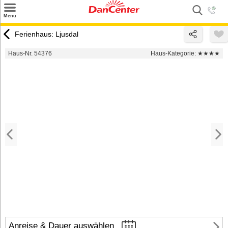
×
Menü
Suchen
Ferienhaus: Ljusdal
Urlaubsziele
Haus-Nr. 54376
Haus-Kategorie:
★★★★
Weitere Urlaubsziele
Angebote
Inspiration
Kontakt
Gut zu wissen
Login
Anreise & Dauer auswählen