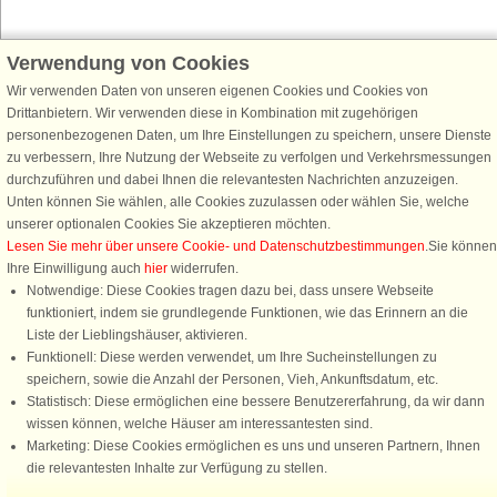
Verwendung von Cookies
Schließen Sie sich 100.000 Ferienhaus-Fans an
Wir verwenden Daten von unseren eigenen Cookies und Cookies von
Erhalten Sie einen
Willkommensgutschein von 25 €
für Ihren nächsten
Drittanbietern. Wir verwenden diese in Kombination mit zugehörigen
Ferienhausurlaub - melden Sie sich einfach für den DanCenter Newsletter
personenbezogenen Daten, um Ihre Einstellungen zu speichern, unsere Dienste
an. Verpassen Sie nie wieder exklusive Angebote, Gewinnspiele und
zu verbessern, Ihre Nutzung der Webseite zu verfolgen und Verkehrsmessungen
Urlaubstipps!
durchzuführen und dabei Ihnen die relevantesten Nachrichten anzuzeigen.
Unten können Sie wählen, alle Cookies zuzulassen oder wählen Sie, welche
unserer optionalen Cookies Sie akzeptieren möchten.
Lesen Sie mehr über unsere Cookie- und Datenschutzbestimmungen
.Sie können
Ihre Einwilligung auch
hier
widerrufen.
Newsletter abonnieren
Notwendige: Diese Cookies tragen dazu bei, dass unsere Webseite
funktioniert, indem sie grundlegende Funktionen, wie das Erinnern an die
Liste der Lieblingshäuser, aktivieren.
Funktionell: Diese werden verwendet, um Ihre Sucheinstellungen zu
speichern, sowie die Anzahl der Personen, Vieh, Ankunftsdatum, etc.
Folgen Sie uns:
Statistisch: Diese ermöglichen eine bessere Benutzererfahrung, da wir dann
Rufen Sie an, um zu buchen
wissen können, welche Häuser am interessantesten sind.
DanCenter Kundenbewertung
Marketing: Diese Cookies ermöglichen es uns und unseren Partnern, Ihnen
4,1 von 5
die relevantesten Inhalte zur Verfügung zu stellen.
basierend auf mehr 135.870 Kundenbewertungen