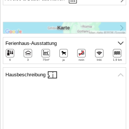
Karte
Ferienhaus-Ausstattung
6
3
75m²
ja
nein
Inkl.
1,9 km
Hausbeschreibung