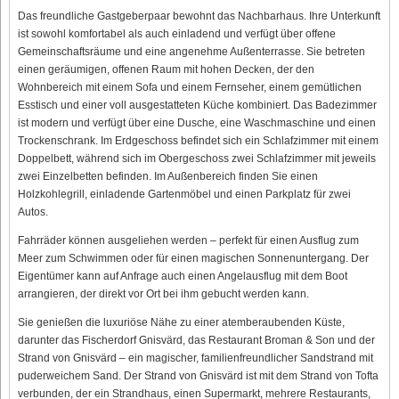
Das freundliche Gastgeberpaar bewohnt das Nachbarhaus. Ihre Unterkunft
ist sowohl komfortabel als auch einladend und verfügt über offene
Gemeinschaftsräume und eine angenehme Außenterrasse. Sie betreten
einen geräumigen, offenen Raum mit hohen Decken, der den
Wohnbereich mit einem Sofa und einem Fernseher, einem gemütlichen
Esstisch und einer voll ausgestatteten Küche kombiniert. Das Badezimmer
ist modern und verfügt über eine Dusche, eine Waschmaschine und einen
Trockenschrank. Im Erdgeschoss befindet sich ein Schlafzimmer mit einem
Doppelbett, während sich im Obergeschoss zwei Schlafzimmer mit jeweils
zwei Einzelbetten befinden. Im Außenbereich finden Sie einen
Holzkohlegrill, einladende Gartenmöbel und einen Parkplatz für zwei
Autos.
Fahrräder können ausgeliehen werden – perfekt für einen Ausflug zum
Meer zum Schwimmen oder für einen magischen Sonnenuntergang. Der
Eigentümer kann auf Anfrage auch einen Angelausflug mit dem Boot
arrangieren, der direkt vor Ort bei ihm gebucht werden kann.
Sie genießen die luxuriöse Nähe zu einer atemberaubenden Küste,
darunter das Fischerdorf Gnisvärd, das Restaurant Broman & Son und der
Strand von Gnisvärd – ein magischer, familienfreundlicher Sandstrand mit
puderweichem Sand. Der Strand von Gnisvärd ist mit dem Strand von Tofta
verbunden, der ein Strandhaus, einen Supermarkt, mehrere Restaurants,