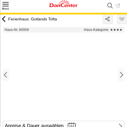
×
Menü
Suchen
Ferienhaus: Gotlands Tofta
Urlaubsziele
Haus-Nr. 60009
Haus-Kategorie:
★★★★
Weitere Urlaubsziele
Angebote
Inspiration
Kontakt
Gut zu wissen
Login
Anreise & Dauer auswählen