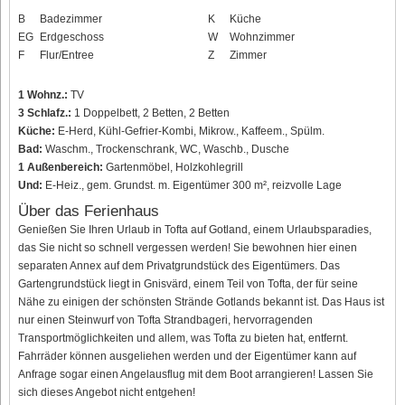
B
Badezimmer
K
Küche
EG
Erdgeschoss
W
Wohnzimmer
F
Flur/Entree
Z
Zimmer
1 Wohnz.:
TV
3 Schlafz.:
1 Doppelbett, 2 Betten, 2 Betten
Küche:
E-Herd, Kühl-Gefrier-Kombi, Mikrow., Kaffeem., Spülm.
Bad:
Waschm., Trockenschrank, WC, Waschb., Dusche
1 Außenbereich:
Gartenmöbel, Holzkohlegrill
Und:
E-Heiz., gem. Grundst. m. Eigentümer 300 m², reizvolle Lage
Über das Ferienhaus
Genießen Sie Ihren Urlaub in Tofta auf Gotland, einem Urlaubsparadies,
das Sie nicht so schnell vergessen werden! Sie bewohnen hier einen
separaten Annex auf dem Privatgrundstück des Eigentümers. Das
Gartengrundstück liegt in Gnisvärd, einem Teil von Tofta, der für seine
Nähe zu einigen der schönsten Strände Gotlands bekannt ist. Das Haus ist
nur einen Steinwurf von Tofta Strandbageri, hervorragenden
Transportmöglichkeiten und allem, was Tofta zu bieten hat, entfernt.
Fahrräder können ausgeliehen werden und der Eigentümer kann auf
Anfrage sogar einen Angelausflug mit dem Boot arrangieren! Lassen Sie
sich dieses Angebot nicht entgehen!