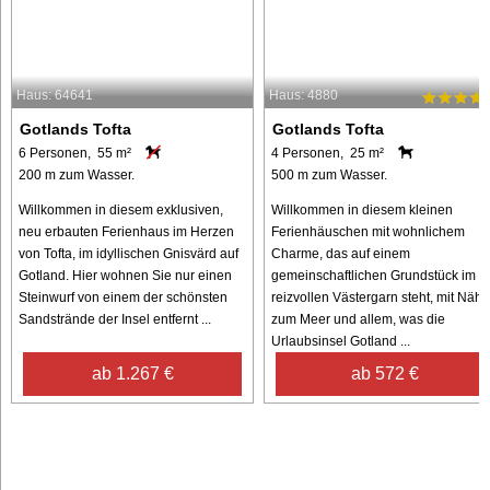
Haus: 64641
Haus: 4880
Gotlands Tofta
Gotlands Tofta
6 Personen, 55 m²
4 Personen, 25 m²
200 m zum Wasser.
500 m zum Wasser.
Willkommen in diesem exklusiven,
Willkommen in diesem kleinen
neu erbauten Ferienhaus im Herzen
Ferienhäuschen mit wohnlichem
von Tofta, im idyllischen Gnisvärd auf
Charme, das auf einem
Gotland. Hier wohnen Sie nur einen
gemeinschaftlichen Grundstück im
Steinwurf von einem der schönsten
reizvollen Västergarn steht, mit Nähe
Sandstrände der Insel entfernt ...
zum Meer und allem, was die
Urlaubsinsel Gotland ...
ab 1.267 €
ab 572 €