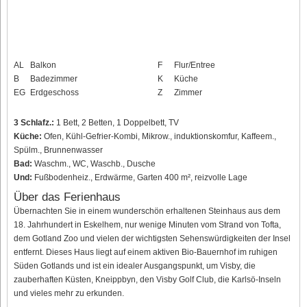
AL
Balkon
F
Flur/Entree
B
Badezimmer
K
Küche
EG
Erdgeschoss
Z
Zimmer
3 Schlafz.:
1 Bett, 2 Betten, 1 Doppelbett, TV
Küche:
Ofen, Kühl-Gefrier-Kombi, Mikrow., induktionskomfur, Kaffeem.,
Spülm., Brunnenwasser
Bad:
Waschm., WC, Waschb., Dusche
Und:
Fußbodenheiz., Erdwärme, Garten 400 m², reizvolle Lage
Über das Ferienhaus
Übernachten Sie in einem wunderschön erhaltenen Steinhaus aus dem
18. Jahrhundert in Eskelhem, nur wenige Minuten vom Strand von Tofta,
dem Gotland Zoo und vielen der wichtigsten Sehenswürdigkeiten der Insel
entfernt. Dieses Haus liegt auf einem aktiven Bio-Bauernhof im ruhigen
Süden Gotlands und ist ein idealer Ausgangspunkt, um Visby, die
zauberhaften Küsten, Kneippbyn, den Visby Golf Club, die Karlsö-Inseln
und vieles mehr zu erkunden.