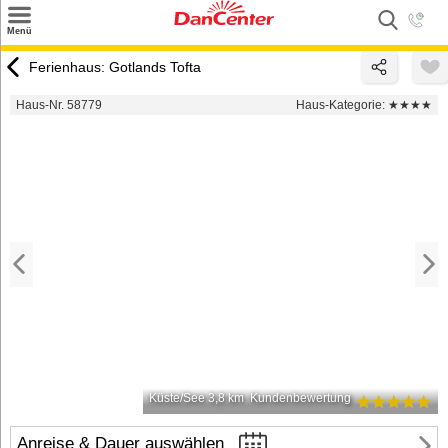
×
Menü
Suchen
Ferienhaus: Gotlands Tofta
Urlaubsziele
Haus-Nr. 58779
Haus-Kategorie:
★★★★
Weitere Urlaubsziele
Angebote
Inspiration
Kontakt
Gut zu wissen
Login
Küste/See 3,8 km
Kundenbewertung
Anreise & Dauer auswählen