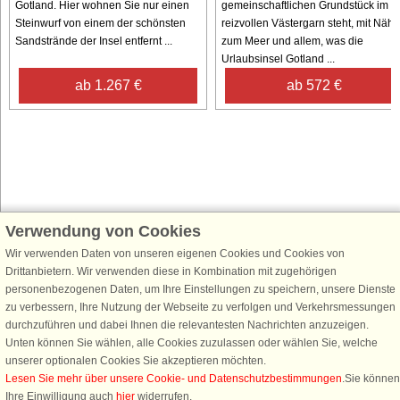
Gotland. Hier wohnen Sie nur einen
gemeinschaftlichen Grundstück im
Steinwurf von einem der schönsten
reizvollen Västergarn steht, mit Nähe
Sandstrände der Insel entfernt ...
zum Meer und allem, was die
Urlaubsinsel Gotland ...
ab 1.267 €
ab 572 €
Verwendung von Cookies
Schließen Sie sich 100.000 Ferienhaus-Fans an
Wir verwenden Daten von unseren eigenen Cookies und Cookies von
Erhalten Sie einen
Willkommensgutschein von 25 €
für Ihren nächsten
Drittanbietern. Wir verwenden diese in Kombination mit zugehörigen
Ferienhausurlaub - melden Sie sich einfach für den DanCenter Newsletter
personenbezogenen Daten, um Ihre Einstellungen zu speichern, unsere Dienste
an. Verpassen Sie nie wieder exklusive Angebote, Gewinnspiele und
zu verbessern, Ihre Nutzung der Webseite zu verfolgen und Verkehrsmessungen
Urlaubstipps!
durchzuführen und dabei Ihnen die relevantesten Nachrichten anzuzeigen.
Unten können Sie wählen, alle Cookies zuzulassen oder wählen Sie, welche
unserer optionalen Cookies Sie akzeptieren möchten.
Lesen Sie mehr über unsere Cookie- und Datenschutzbestimmungen
.Sie können
Ihre Einwilligung auch
hier
widerrufen.