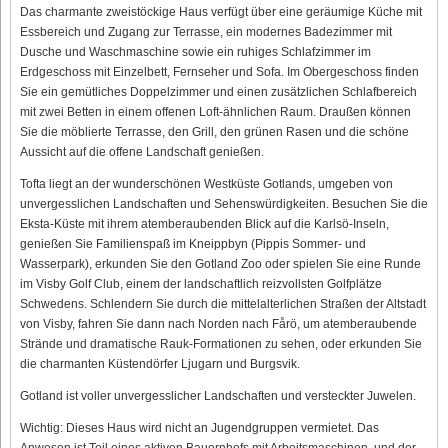
Das charmante zweistöckige Haus verfügt über eine geräumige Küche mit
Essbereich und Zugang zur Terrasse, ein modernes Badezimmer mit
Dusche und Waschmaschine sowie ein ruhiges Schlafzimmer im
Erdgeschoss mit Einzelbett, Fernseher und Sofa. Im Obergeschoss finden
Sie ein gemütliches Doppelzimmer und einen zusätzlichen Schlafbereich
mit zwei Betten in einem offenen Loft-ähnlichen Raum. Draußen können
Sie die möblierte Terrasse, den Grill, den grünen Rasen und die schöne
Aussicht auf die offene Landschaft genießen.
Tofta liegt an der wunderschönen Westküste Gotlands, umgeben von
unvergesslichen Landschaften und Sehenswürdigkeiten. Besuchen Sie die
Eksta-Küste mit ihrem atemberaubenden Blick auf die Karlsö-Inseln,
genießen Sie Familienspaß im Kneippbyn (Pippis Sommer- und
Wasserpark), erkunden Sie den Gotland Zoo oder spielen Sie eine Runde
im Visby Golf Club, einem der landschaftlich reizvollsten Golfplätze
Schwedens. Schlendern Sie durch die mittelalterlichen Straßen der Altstadt
von Visby, fahren Sie dann nach Norden nach Fårö, um atemberaubende
Strände und dramatische Rauk-Formationen zu sehen, oder erkunden Sie
die charmanten Küstendörfer Ljugarn und Burgsvik.
Gotland ist voller unvergesslicher Landschaften und versteckter Juwelen.
Wichtig: Dieses Haus wird nicht an Jugendgruppen vermietet. Das
Anwesen ist Teil eines aktiven Bauernhofs mit Arbeitsmaschinen, und der