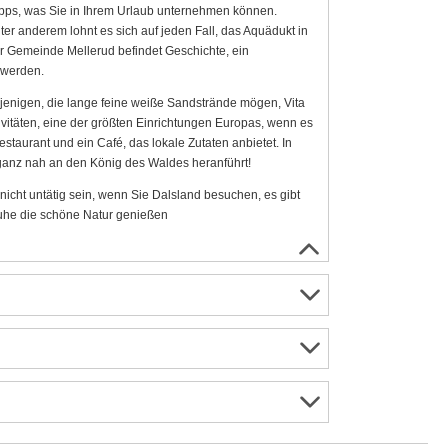
pps, was Sie in Ihrem Urlaub unternehmen können.
nter anderem lohnt es sich auf jeden Fall, das Aquädukt in
er Gemeinde Mellerud befindet Geschichte, ein
 werden.
iejenigen, die lange feine weiße Sandstrände mögen, Vita
vitäten, eine der größten Einrichtungen Europas, wenn es
taurant und ein Café, das lokale Zutaten anbietet. In
 ganz nah an den König des Waldes heranführt!
icht untätig sein, wenn Sie Dalsland besuchen, es gibt
Ruhe die schöne Natur genießen