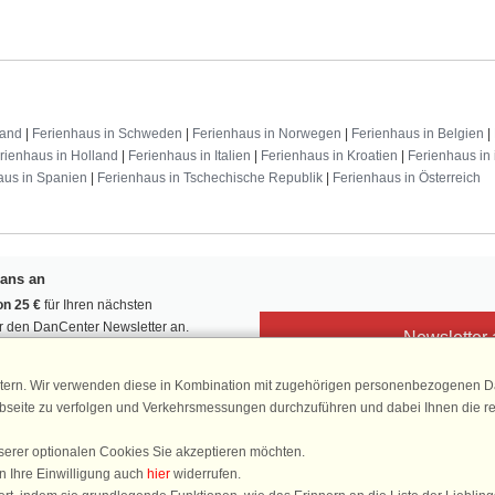
land
|
Ferienhaus in Schweden
|
Ferienhaus in Norwegen
|
Ferienhaus in Belgien
|
rienhaus in Holland
|
Ferienhaus in Italien
|
Ferienhaus in Kroatien
|
Ferienhaus in 
aus in Spanien
|
Ferienhaus in Tschechische Republik
|
Ferienhaus in Österreich
Fans an
n 25 €
für Ihren nächsten
ür den DanCenter Newsletter an.
Newsletter
, Gewinnspiele und Urlaubstipps!
tern. Wir verwenden diese in Kombination mit zugehörigen personenbezogenen Da
ebseite zu verfolgen und Verkehrsmessungen durchzuführen und dabei Ihnen die r
serer optionalen Cookies Sie akzeptieren möchten.
DanCenter 
n Ihre Einwilligung auch
hier
widerrufen.
4,