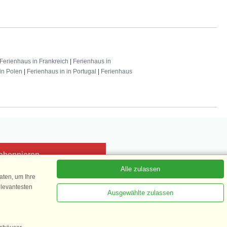
Ferienhaus in Frankreich
|
Ferienhaus in
in Polen
|
Ferienhaus in in Portugal
|
Ferienhaus
 abonnieren
Alle zulassen
ten, um Ihre
elevantesten
Ausgewählte zulassen
Kundenbewertung
1 von 5