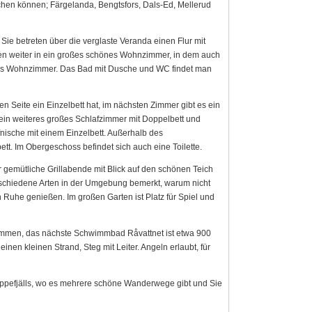
chen können; Färgelanda, Bengtsfors, Dals-Ed, Mellerud
e betreten über die verglaste Veranda einen Flur mit
hen weiter in ein großes schönes Wohnzimmer, in dem auch
eres Wohnzimmer. Das Bad mit Dusche und WC findet man
en Seite ein Einzelbett hat, im nächsten Zimmer gibt es ein
s ein weiteres großes Schlafzimmer mit Doppelbett und
nische mit einem Einzelbett. Außerhalb des
tt. Im Obergeschoss befindet sich auch eine Toilette.
r gemütliche Grillabende mit Blick auf den schönen Teich
erschiedene Arten in der Umgebung bemerkt, warum nicht
 Ruhe genießen. Im großen Garten ist Platz für Spiel und
wimmen, das nächste Schwimmbad Råvattnet ist etwa 900
 einen kleinen Strand, Steg mit Leiter. Angeln erlaubt, für
oppefjälls, wo es mehrere schöne Wanderwege gibt und Sie