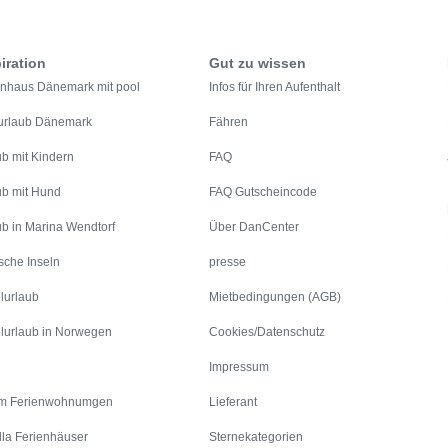
iration
Gut zu wissen
enhaus Dänemark mit pool
Infos für Ihren Aufenthalt
urlaub Dänemark
Fähren
ub mit Kindern
FAQ
ub mit Hund
FAQ Gutscheincode
ub in Marina Wendtorf
Über DanCenter
sche Inseln
presse
lurlaub
Mietbedingungen (AGB)
lurlaub in Norwegen
Cookies/Datenschutz
Impressum
m Ferienwohnumgen
Lieferant
lla Ferienhäuser
Sternekategorien