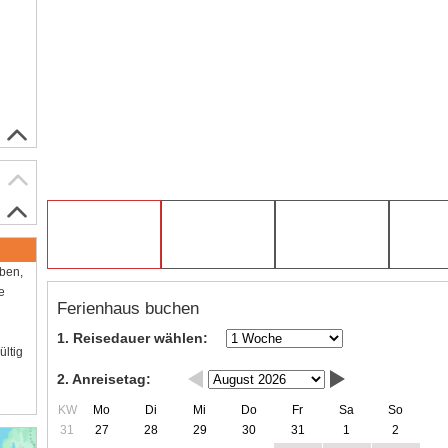
aben,
e
Ferienhaus buchen
1. Reisedauer wählen:
ültig
2. Anreisetag:
KW
Mo
Di
Mi
Do
Fr
Sa
So
31
27
28
29
30
31
1
2