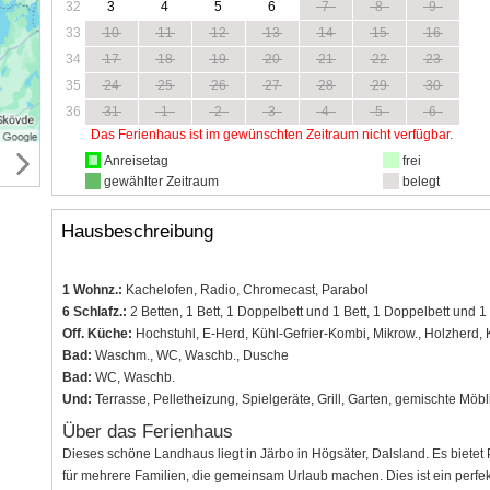
32
3
4
5
6
7
8
9
33
10
11
12
13
14
15
16
34
17
18
19
20
21
22
23
35
24
25
26
27
28
29
30
36
31
1
2
3
4
5
6
Das Ferienhaus ist im gewünschten Zeitraum nicht verfügbar.
Anreisetag
frei
gewählter Zeitraum
belegt
Hausbeschreibung
1 Wohnz.:
Kachelofen, Radio, Chromecast, Parabol
6 Schlafz.:
2 Betten, 1 Bett, 1 Doppelbett und 1 Bett, 1 Doppelbett und 1 
Off. Küche:
Hochstuhl, E-Herd, Kühl-Gefrier-Kombi, Mikrow., Holzherd,
Bad:
Waschm., WC, Waschb., Dusche
Bad:
WC, Waschb.
Und:
Terrasse, Pelletheizung, Spielgeräte, Grill, Garten, gemischte Möb
Über das Ferienhaus
Dieses schöne Landhaus liegt in Järbo in Högsäter, Dalsland. Es bietet P
für mehrere Familien, die gemeinsam Urlaub machen. Dies ist ein perfekt