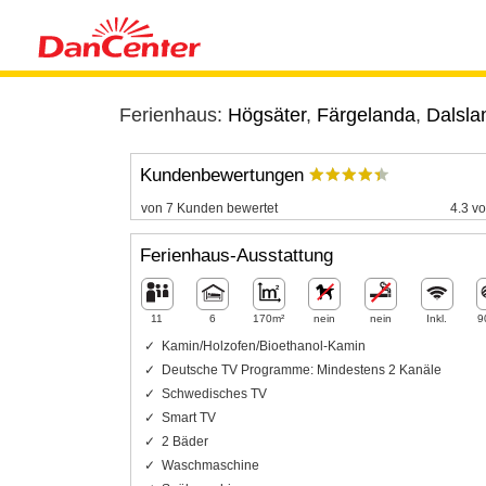
Ferienhaus:
Högsäter
,
Färgelanda
,
Dalsla
Kundenbewertungen
von 7 Kunden bewertet
4.3 vo
Ferienhaus-Ausstattung
11
6
170m²
nein
nein
Inkl.
9
Kamin/Holzofen/Bioethanol-Kamin
Deutsche TV Programme: Mindestens 2 Kanäle
Schwedisches TV
Smart TV
2 Bäder
Waschmaschine