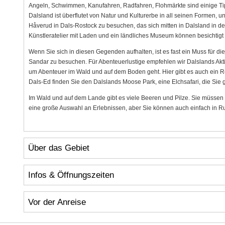
Angeln, Schwimmen, Kanufahren, Radfahren, Flohmärkte sind einige Ti
Dalsland ist überflutet von Natur und Kulturerbe in all seinen Formen, u
Håverud in Dals-Rostock zu besuchen, das sich mitten in Dalsland in d
Künstleratelier mit Laden und ein ländliches Museum können besichtigt
Wenn Sie sich in diesen Gegenden aufhalten, ist es fast ein Muss für d
Sandar zu besuchen. Für Abenteuerlustige empfehlen wir Dalslands Akti
um Abenteuer im Wald und auf dem Boden geht. Hier gibt es auch ein Res
Dals-Ed finden Sie den Dalslands Moose Park, eine Elchsafari, die Sie
Im Wald und auf dem Lande gibt es viele Beeren und Pilze. Sie müssen n
eine große Auswahl an Erlebnissen, aber Sie können auch einfach in 
Über das Gebiet
Infos & Öffnungszeiten
Vor der Anreise