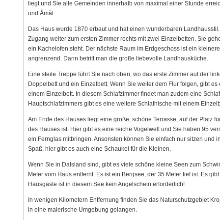
liegt und Sie alle Gemeinden innerhalb von maximal einer Stunde errei
und Åmål.
Das Haus wurde 1870 erbaut und hat einen wunderbaren Landhausstil. Si
Zugang weiter zum ersten Zimmer rechts mit zwei Einzelbetten. Sie ge
ein Kachelofen steht. Der nächste Raum im Erdgeschoss ist ein klein
angrenzend. Dann betritt man die große liebevolle Landhausküche.
Eine steile Treppe führt Sie nach oben, wo das erste Zimmer auf der link
Doppelbett und ein Einzelbett. Wenn Sie weiter dem Flur folgen, gibt e
einem Einzelbett. In diesem Schlafzimmer findet man zudem eine Schlaf
Hauptschlafzimmers gibt es eine weitere Schlafnische mit einem Einzelbe
Am Ende des Hauses liegt eine große, schöne Terrasse, auf der Platz fü
des Hauses ist. Hier gibt es eine reiche Vogelwelt und Sie haben 95 v
ein Fernglas mitbringen. Ansonsten können Sie einfach nur sitzen und in
Spaß, hier gibt es auch eine Schaukel für die Kleinen.
Wenn Sie in Dalsland sind, gibt es viele schöne kleine Seen zum Sch
Meter vom Haus entfernt. Es ist ein Bergsee, der 35 Meter tief ist. Es gibt
Hausgäste ist in diesem See kein Angelschein erforderlich!
In wenigen Kilometern Entfernung finden Sie das Naturschutzgebiet Kr
in eine malerische Umgebung gelangen.