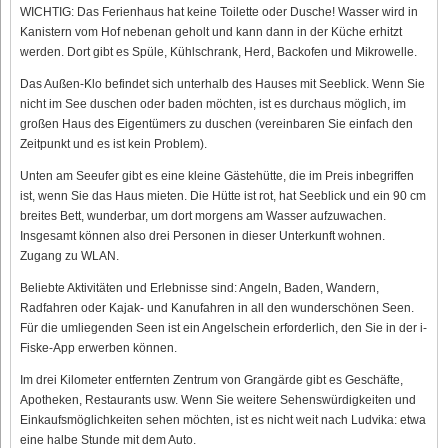
WICHTIG: Das Ferienhaus hat keine Toilette oder Dusche! Wasser wird in
Kanistern vom Hof nebenan geholt und kann dann in der Küche erhitzt
werden. Dort gibt es Spüle, Kühlschrank, Herd, Backofen und Mikrowelle.
Das Außen-Klo befindet sich unterhalb des Hauses mit Seeblick. Wenn Sie
nicht im See duschen oder baden möchten, ist es durchaus möglich, im
großen Haus des Eigentümers zu duschen (vereinbaren Sie einfach den
Zeitpunkt und es ist kein Problem).
Unten am Seeufer gibt es eine kleine Gästehütte, die im Preis inbegriffen
ist, wenn Sie das Haus mieten. Die Hütte ist rot, hat Seeblick und ein 90 cm
breites Bett, wunderbar, um dort morgens am Wasser aufzuwachen.
Insgesamt können also drei Personen in dieser Unterkunft wohnen.
Zugang zu WLAN.
Beliebte Aktivitäten und Erlebnisse sind: Angeln, Baden, Wandern,
Radfahren oder Kajak- und Kanufahren in all den wunderschönen Seen.
Für die umliegenden Seen ist ein Angelschein erforderlich, den Sie in der i-
Fiske-App erwerben können.
Im drei Kilometer entfernten Zentrum von Grangärde gibt es Geschäfte,
Apotheken, Restaurants usw. Wenn Sie weitere Sehenswürdigkeiten und
Einkaufsmöglichkeiten sehen möchten, ist es nicht weit nach Ludvika: etwa
eine halbe Stunde mit dem Auto.