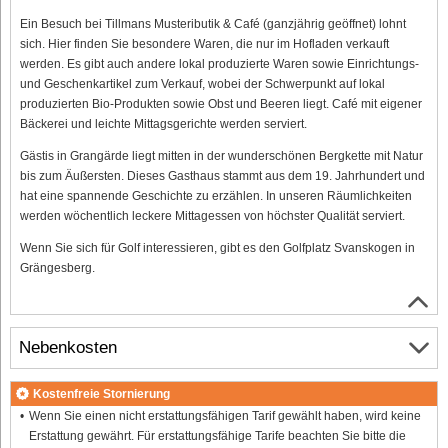
Ein Besuch bei Tillmans Musteributik & Café (ganzjährig geöffnet) lohnt
sich. Hier finden Sie besondere Waren, die nur im Hofladen verkauft
werden. Es gibt auch andere lokal produzierte Waren sowie Einrichtungs-
und Geschenkartikel zum Verkauf, wobei der Schwerpunkt auf lokal
produzierten Bio-Produkten sowie Obst und Beeren liegt. Café mit eigener
Bäckerei und leichte Mittagsgerichte werden serviert.
Gästis in Grangärde liegt mitten in der wunderschönen Bergkette mit Natur
bis zum Äußersten. Dieses Gasthaus stammt aus dem 19. Jahrhundert und
hat eine spannende Geschichte zu erzählen. In unseren Räumlichkeiten
werden wöchentlich leckere Mittagessen von höchster Qualität serviert.
Wenn Sie sich für Golf interessieren, gibt es den Golfplatz Svanskogen in
Grängesberg.
Nebenkosten
Kostenfreie Stornierung
Wenn Sie einen nicht erstattungsfähigen Tarif gewählt haben, wird keine
Erstattung gewährt. Für erstattungsfähige Tarife beachten Sie bitte die