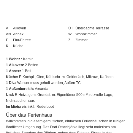
A
Alkoven
ÜT
Überdachte Terrasse
AN
Annex
W
Wohnzimmer
F
Flur/Entree
Z
Zimmer
K
Küche
1 Wohnz.:
Kamin
1 Alkoven:
2 Betten
1 Annex:
1 Bett
Küche:
E-Kochpl., Ofen, Kühlschr. m. Gefrierfach, Mikrow., Kaffeem.
1 Div.:
Wasser muss geholt werden, Außen TC
1 Außenbereich:
Veranda
Und:
E-Heiz., gem. Grundst. m. Eigentümer 500 m², reizvolle Lage,
Nichtraucherhaus
Im Mietpreis inkl.:
Ruderboot
Über das Ferienhaus
Willkommen in diesem gemütlichen, einfachen Ferienhäuschen in ruhiger,
ländlicher Umgebung. Das Dorf Östanbjörka liegt sehr malerisch am
östlichen Seeufers des Björken, neben dem Björken-Strand in der