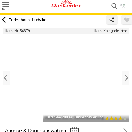
×
Menü
Suchen
Ferienhaus: Ludvika
Urlaubsziele
Haus-Nr. 54679
Haus-Kategorie:
★★
Weitere Urlaubsziele
Angebote
Inspiration
Kontakt
Gut zu wissen
Login
Küste/See 200 m
Kundenbewertung
Anreise & Dauer auswählen