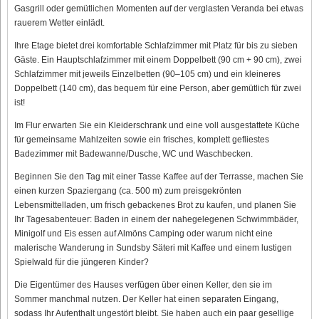
Gasgrill oder gemütlichen Momenten auf der verglasten Veranda bei etwas
rauerem Wetter einlädt.
Ihre Etage bietet drei komfortable Schlafzimmer mit Platz für bis zu sieben
Gäste. Ein Hauptschlafzimmer mit einem Doppelbett (90 cm + 90 cm), zwei
Schlafzimmer mit jeweils Einzelbetten (90–105 cm) und ein kleineres
Doppelbett (140 cm), das bequem für eine Person, aber gemütlich für zwei
ist!
Im Flur erwarten Sie ein Kleiderschrank und eine voll ausgestattete Küche
für gemeinsame Mahlzeiten sowie ein frisches, komplett gefliestes
Badezimmer mit Badewanne/Dusche, WC und Waschbecken.
Beginnen Sie den Tag mit einer Tasse Kaffee auf der Terrasse, machen Sie
einen kurzen Spaziergang (ca. 500 m) zum preisgekrönten
Lebensmittelladen, um frisch gebackenes Brot zu kaufen, und planen Sie
Ihr Tagesabenteuer: Baden in einem der nahegelegenen Schwimmbäder,
Minigolf und Eis essen auf Almöns Camping oder warum nicht eine
malerische Wanderung in Sundsby Säteri mit Kaffee und einem lustigen
Spielwald für die jüngeren Kinder?
Die Eigentümer des Hauses verfügen über einen Keller, den sie im
Sommer manchmal nutzen. Der Keller hat einen separaten Eingang,
sodass Ihr Aufenthalt ungestört bleibt. Sie haben auch ein paar gesellige