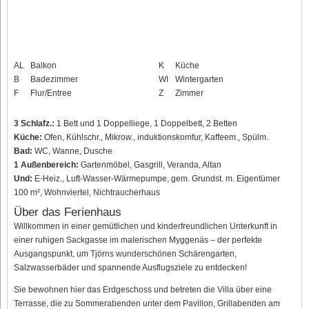
AL
Balkon
K
Küche
B
Badezimmer
WI
Wintergarten
F
Flur/Entree
Z
Zimmer
3 Schlafz.:
1 Bett und 1 Doppelliege, 1 Doppelbett, 2 Betten
Küche:
Ofen, Kühlschr., Mikrow., induktionskomfur, Kaffeem., Spülm.
Bad:
WC, Wanne, Dusche
1 Außenbereich:
Gartenmöbel, Gasgrill, Veranda, Altan
Und:
E-Heiz., Luft-Wasser-Wärmepumpe, gem. Grundst. m. Eigentümer
100 m², Wohnviertel, Nichtraucherhaus
Über das Ferienhaus
Willkommen in einer gemütlichen und kinderfreundlichen Unterkunft in
einer ruhigen Sackgasse im malerischen Myggenäs – der perfekte
Ausgangspunkt, um Tjörns wunderschönen Schärengarten,
Salzwasserbäder und spannende Ausflugsziele zu entdecken!
Sie bewohnen hier das Erdgeschoss und betreten die Villa über eine
Terrasse, die zu Sommerabenden unter dem Pavillon, Grillabenden am