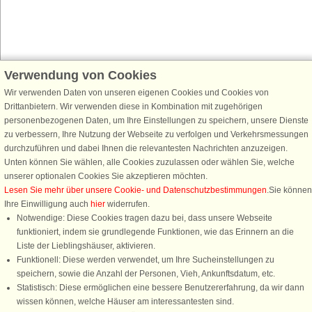
Verwendung von Cookies
Schließen Sie sich 100.000 Ferienhaus-Fans an
Wir verwenden Daten von unseren eigenen Cookies und Cookies von
Erhalten Sie einen
Willkommensgutschein von 25 €
für Ihren nächsten
Drittanbietern. Wir verwenden diese in Kombination mit zugehörigen
Ferienhausurlaub - melden Sie sich einfach für den DanCenter Newsletter
personenbezogenen Daten, um Ihre Einstellungen zu speichern, unsere Dienste
an. Verpassen Sie nie wieder exklusive Angebote, Gewinnspiele und
zu verbessern, Ihre Nutzung der Webseite zu verfolgen und Verkehrsmessungen
Urlaubstipps!
durchzuführen und dabei Ihnen die relevantesten Nachrichten anzuzeigen.
Unten können Sie wählen, alle Cookies zuzulassen oder wählen Sie, welche
unserer optionalen Cookies Sie akzeptieren möchten.
Lesen Sie mehr über unsere Cookie- und Datenschutzbestimmungen
.Sie können
Ihre Einwilligung auch
hier
widerrufen.
Newsletter abonnieren
Notwendige: Diese Cookies tragen dazu bei, dass unsere Webseite
funktioniert, indem sie grundlegende Funktionen, wie das Erinnern an die
Liste der Lieblingshäuser, aktivieren.
Funktionell: Diese werden verwendet, um Ihre Sucheinstellungen zu
speichern, sowie die Anzahl der Personen, Vieh, Ankunftsdatum, etc.
Folgen Sie uns:
Statistisch: Diese ermöglichen eine bessere Benutzererfahrung, da wir dann
Rufen Sie an, um zu buchen
wissen können, welche Häuser am interessantesten sind.
DanCenter Kundenbewertung