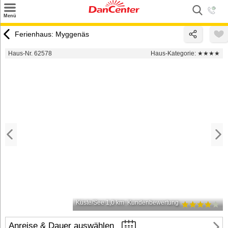
×
Menü
Suchen
Ferienhaus: Myggenäs
Urlaubsziele
Haus-Nr. 62578
Haus-Kategorie:
★★★★
Weitere Urlaubsziele
Angebote
Inspiration
Kontakt
Gut zu wissen
Login
Küste/See 1,0 km
Kundenbewertung
Anreise & Dauer auswählen