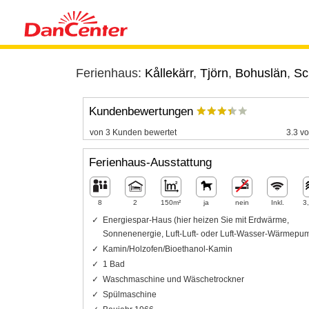
Ferienhaus:
Kållekärr
,
Tjörn
,
Bohuslän
,
Sc
Kundenbewertungen
von 3 Kunden bewertet
3.3 vo
Ferienhaus-Ausstattung
8
2
150m²
ja
nein
Inkl.
3
Energiespar-Haus (hier heizen Sie mit Erdwärme,
Sonnenenergie, Luft-Luft- oder Luft-Wasser-Wärmepu
Kamin/Holzofen/Bioethanol-Kamin
1 Bad
Waschmaschine und Wäschetrockner
Spülmaschine