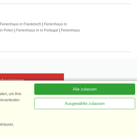
Ferienhaus in Frankreich
|
Ferienhaus in
in Polen
|
Ferienhaus in in Portugal
|
Ferienhaus
 abonnieren
Alle zulassen
ten, um Ihre
elevantesten
Ausgewählte zulassen
Kundenbewertung
1 von 5
gshäuser,
35.870 Kundenbewertungen