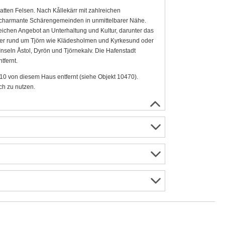
ten Felsen. Nach Kållekärr mit zahlreichen
d charmante Schärengemeinden in unmittelbarer Nähe.
ichen Angebot an Unterhaltung und Kultur, darunter das
fer rund um Tjörn wie Klädesholmen und Kyrkesund oder
eln Åstol, Dyrön und Tjörnekalv. Die Hafenstadt
tfernt.
-10 von diesem Haus entfernt (siehe Objekt 10470).
ich zu nutzen.