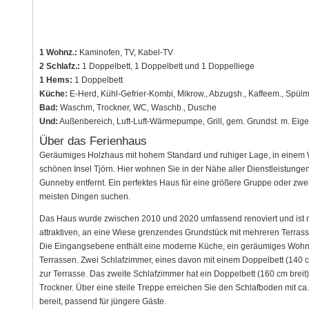
1 Wohnz.:
Kaminofen, TV, Kabel-TV
2 Schlafz.:
1 Doppelbett, 1 Doppelbett und 1 Doppelliege
1 Hems:
1 Doppelbett
Küche:
E-Herd, Kühl-Gefrier-Kombi, Mikrow., Abzugsh., Kaffeem., Spülm
Bad:
Waschm, Trockner, WC, Waschb., Dusche
Und:
Außenbereich, Luft-Luft-Wärmepumpe, Grill, gem. Grundst. m. Eig
Über das Ferienhaus
Geräumiges Holzhaus mit hohem Standard und ruhiger Lage, in einem W
schönen Insel Tjörn. Hier wohnen Sie in der Nähe aller Dienstleistunge
Gunneby entfernt. Ein perfektes Haus für eine größere Gruppe oder zw
meisten Dingen suchen.
Das Haus wurde zwischen 2010 und 2020 umfassend renoviert und ist mit
attraktiven, an eine Wiese grenzendes Grundstück mit mehreren Terras
Die Eingangsebene enthält eine moderne Küche, ein geräumiges Wohnz
Terrassen. Zwei Schlafzimmer, eines davon mit einem Doppelbett (140 c
zur Terrasse. Das zweite Schlafzimmer hat ein Doppelbett (160 cm brei
Trockner. Über eine steile Treppe erreichen Sie den Schlafboden mit ca
bereit, passend für jüngere Gäste.