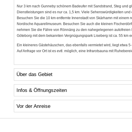
Nur 3 km nach Gunneby schönem Badeufer mit Sandstrand, Steg und glat
Dienstleistungen sind es nur ca. 1,5 km. Viele Sehenswürdigkeiten un
Besuchen Sie die 10 km entfernte Innenstadt von Skärhamn mit einem re
Nordische Aquarellmuseum. Besuchen Sie auch die kleinen Fischerdör
nehmen Sie die Fähre von Rönnäng zu den nahegelegenen autofreien Ins
Göteborg mit dem bekannten Vergnügungspark Liseberg ist ca. 55 km en
Ein kleineres Gästehäuschen, das ebenfalls vermietet wird, liegt etwa 5
Auf Anfrage vor Ort ist es evtl. möglich, eine Infrarotsauna mit Ruhebere
Über das Gebiet
Infos & Öffnungszeiten
Vor der Anreise