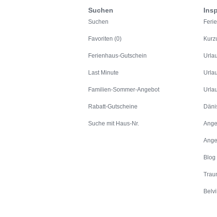
Suchen
Insp
Suchen
Feri
Favoriten (0)
Kurz
Ferienhaus-Gutschein
Urla
Last Minute
Urla
Familien-Sommer-Angebot
Urla
Rabatt-Gutscheine
Däni
Suche mit Haus-Nr.
Ange
Ange
Blog
Trau
Belvi