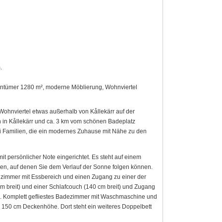
.
entümer 1280 m², moderne Möblierung, Wohnviertel
ohnviertel etwas außerhalb von Kållekärr auf der
n in Kållekärr und ca. 3 km vom schönen Badeplatz
ei Familien, die ein modernes Zuhause mit Nähe zu den
 persönlicher Note eingerichtet. Es steht auf einem
sen, auf denen Sie dem Verlauf der Sonne folgen können.
immer mit Essbereich und einen Zugang zu einer der
m breit) und einer Schlafcouch (140 cm breit) und Zugang
t). Komplett gefliestes Badezimmer mit Waschmaschine und
. 150 cm Deckenhöhe. Dort steht ein weiteres Doppelbett