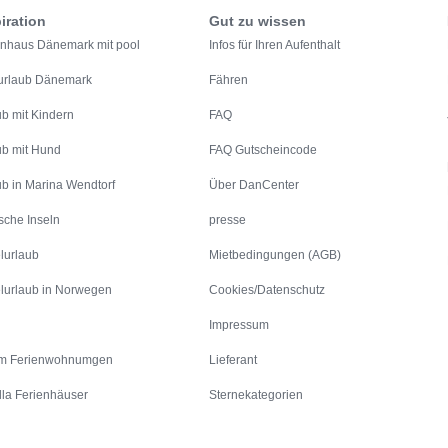
iration
Gut zu wissen
enhaus Dänemark mit pool
Infos für Ihren Aufenthalt
urlaub Dänemark
Fähren
ub mit Kindern
FAQ
ub mit Hund
FAQ Gutscheincode
ub in Marina Wendtorf
Über DanCenter
sche Inseln
presse
lurlaub
Mietbedingungen (AGB)
lurlaub in Norwegen
Cookies/Datenschutz
Impressum
m Ferienwohnumgen
Lieferant
lla Ferienhäuser
Sternekategorien