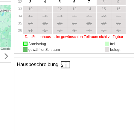
32
3
4
5
6
7
8
9
33
10
11
12
13
14
15
16
34
17
18
19
20
21
22
23
35
24
25
26
27
28
29
30
36
31
1
2
3
4
5
6
Das Ferienhaus ist im gewünschten Zeitraum nicht verfügbar.
Anreisetag
frei
gewählter Zeitraum
belegt
Hausbeschreibung