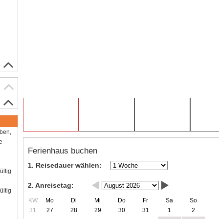
aben,
e
Ferienhaus buchen
1. Reisedauer wählen:
ültig
2. Anreisetag:
ültig
KW
Mo
Di
Mi
Do
Fr
Sa
So
31
27
28
29
30
31
1
2