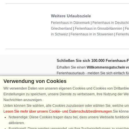
Weitere Urlaubsziele
Ferienhaus in Dänemark
|
Ferienhaus in Deutsch
Griechenland
|
Ferienhaus in Grossbritannien
|
Fe
in Schweiz
|
Ferienhaus in in Slowenien
|
Ferienh
Schließen Sie sich 100.000 Ferienhaus-
Erhalten Sie einen
Willkommensgutschein vo
Ferienhausurlaub - melden Sie sich einfach f
Verpassen Sie nie wieder exklusive Angebote
Verwendung von Cookies
Wir verwenden Daten von unseren eigenen Cookies und Cookies von Drittanbie
Einstellungen zu speichern, unsere Dienste zu verbessern, Ihre Nutzung der W
Nachrichten anzuzeigen.
Unten können Sie wählen, alle Cookies zuzulassen oder wählen Sie, welche un
Lesen Sie mehr über unsere Cookie- und Datenschutzbestimmungen
.Sie könne
Folgen Sie uns:
Notwendige: Diese Cookies tragen dazu bei, dass unsere Webseite funktionie
aktivieren.
Chat
Funktionell: Diese werden verwendet, um Ihre Sucheinstellungen zu speicher