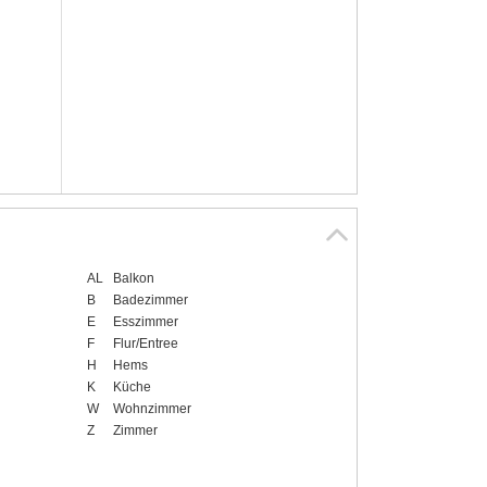
AL
Balkon
B
Badezimmer
E
Esszimmer
F
Flur/Entree
H
Hems
K
Küche
W
Wohnzimmer
Z
Zimmer