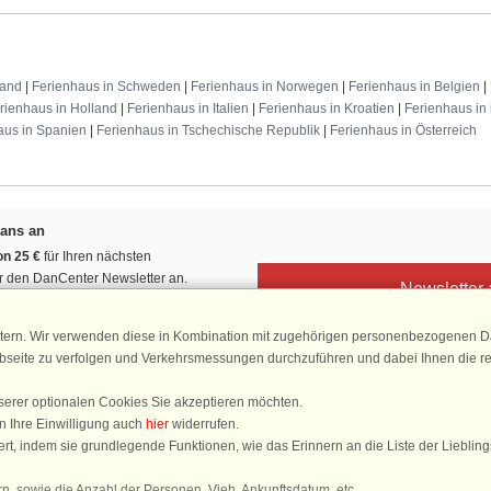
land
|
Ferienhaus in Schweden
|
Ferienhaus in Norwegen
|
Ferienhaus in Belgien
|
rienhaus in Holland
|
Ferienhaus in Italien
|
Ferienhaus in Kroatien
|
Ferienhaus in 
aus in Spanien
|
Ferienhaus in Tschechische Republik
|
Ferienhaus in Österreich
Fans an
n 25 €
für Ihren nächsten
ür den DanCenter Newsletter an.
Newsletter
, Gewinnspiele und Urlaubstipps!
tern. Wir verwenden diese in Kombination mit zugehörigen personenbezogenen Da
ebseite zu verfolgen und Verkehrsmessungen durchzuführen und dabei Ihnen die r
serer optionalen Cookies Sie akzeptieren möchten.
DanCenter 
n Ihre Einwilligung auch
hier
widerrufen.
4,
rt, indem sie grundlegende Funktionen, wie das Erinnern an die Liste der Lieblin
basierend auf mehr 1
n, sowie die Anzahl der Personen, Vieh, Ankunftsdatum, etc.