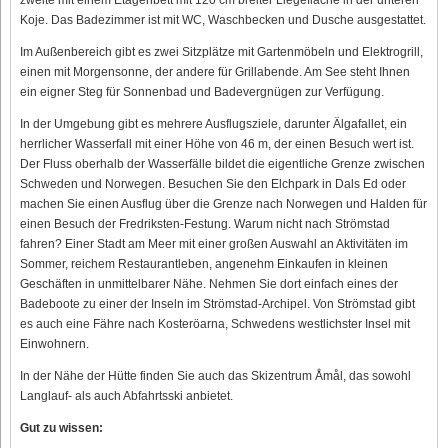
Koje. Das Badezimmer ist mit WC, Waschbecken und Dusche ausgestattet.
Im Außenbereich gibt es zwei Sitzplätze mit Gartenmöbeln und Elektrogrill,
einen mit Morgensonne, der andere für Grillabende. Am See steht Ihnen
ein eigner Steg für Sonnenbad und Badevergnügen zur Verfügung.
In der Umgebung gibt es mehrere Ausflugsziele, darunter Älgafallet, ein
herrlicher Wasserfall mit einer Höhe von 46 m, der einen Besuch wert ist.
Der Fluss oberhalb der Wasserfälle bildet die eigentliche Grenze zwischen
Schweden und Norwegen. Besuchen Sie den Elchpark in Dals Ed oder
machen Sie einen Ausflug über die Grenze nach Norwegen und Halden für
einen Besuch der Fredriksten-Festung. Warum nicht nach Strömstad
fahren? Einer Stadt am Meer mit einer großen Auswahl an Aktivitäten im
Sommer, reichem Restaurantleben, angenehm Einkaufen in kleinen
Geschäften in unmittelbarer Nähe. Nehmen Sie dort einfach eines der
Badeboote zu einer der Inseln im Strömstad-Archipel. Von Strömstad gibt
es auch eine Fähre nach Kosteröarna, Schwedens westlichster Insel mit
Einwohnern.
In der Nähe der Hütte finden Sie auch das Skizentrum Åmål, das sowohl
Langlauf- als auch Abfahrtsski anbietet.
Gut zu wissen: