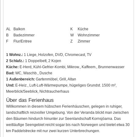
AL
Balkon
K
Küche
B
Badezimmer
W
Wohnzimmer
F
Flur/Entree
Z
Zimmer
1 Wohnz.:
1 Liege, Holzofen, DVD, Chromecast, TV
2 Schlafz.:
1 Doppelbett, 2 Kojen
Küche:
E-Herd, Kühl-Gefrier-Kombi, Mikrow., Kaffeem., Brunnenwasser
Bad:
WC, Waschb., Dusche
1 Außenbereich:
Gartenmöbel, Grill, Altan
Und:
E-Heiz., Luft-Luft-Wärmepumpe, hügeliges Grundst. 1500 m²,
Meerblick/Seeblick, Nichtraucherhaus
Über das Ferienhaus
Willkommen in diesem hübschen Ferienhäuschen, gelegen in ruhiger,
landschaftlich reizvoller Umgebung. Von der Veranda blickt man zwischen
den Bäumen hindurch hinunter zur Seenlandschaft Kornsjöarna. Das
weitläufige Seengebiet reicht sogar bis nach Norwegen und bietet etwa 30
km Paddelstrecke mit nur zwei kurzen Unterbrechungen.