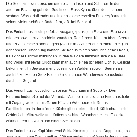
Die Seen sind wunderschön und reich an Inseln und Schären. In der
anderen Richtung geht der See in den Fluss Kynne über, der in einem
schönen Wasserfall endet und in den kilometerweiten Bullaresjöarna mit
seinen vielen schönen Badeufern, z.B. bei Sunshult.
Das Ferienhaus ist ein perfekter Ausgangspunkt, um Flora und Fauna zu
erleben sowie um zu paddeln, wandern, Rad fahren, Klettern üben, Beeren
und Pilze sammeln oder angeln (ACHTUNG: Angelschein erforderlich). In
der näheren Umgebung können Sie Kanus mieten oder Ihr eigenes Kanu,
Kajak oder Fahrrad mitbringen. In den Wäldern tummeln sich viele Tiere
und Vögel, mit etwas Glück kann man auch einen scheuen Elch zu Gesicht
bekommen. Im Spätsommer gibt es in den Wäldern sowohl Beeren als
auch Pilze. Folgen Sie z.B. dem 35 km langen Wanderweg Bohusleden
durch die Gegend.
Das Ferienhaus liegt schön an einem Waldhang mit Seeblick. Den
Eingang finden Sie auf der Veranda. Man betritt zuerst eine Eingangsdiele
mit Zugang weiter zum offenen Küchen-/Wohnbereich für das
Familienleben. In der offenen Küche gibt es einen Herd, Kühlschrank mit
Gefrierfach, Mikrowelle und Kaffeemaschine. Wohnbereich mit Essecke,
wärmendem Holzofen und einem Schlafsofa.
Das Ferienhaus verfügt über zwei Schlafzimmer; eines mit Doppelbett, das
zweite mit einem Etagenbett mit 120 cm breiter Liegefläche in der unteren