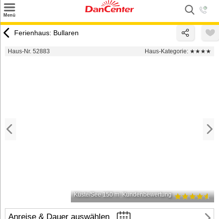
×
Menü
Suchen
Ferienhaus: Bullaren
Urlaubsziele
Haus-Nr. 52883
Haus-Kategorie:
★★★★
Weitere Urlaubsziele
Angebote
Inspiration
Kontakt
Gut zu wissen
Login
Küste/See 150 m
Kundenbewertung
Anreise & Dauer auswählen