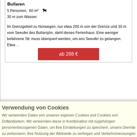
Bullaren
5 Personen, 60 m²
30 m zum Wasser.
Im Grenzgebiet zu Norwegen, nur etwa 200 m von der Grenze und 30 m
vom Seeufer des Bullarsjön, steht dieses Ferienhaus. Eine weniger
befahrene Str. muss überquert werden, um ans Seeufer zu gelangen.
Etwa ...
ab 288 €
Verwendung von Cookies
Schließen Sie sich 100.000 Ferienhaus-Fans an
Wir verwenden Daten von unseren eigenen Cookies und Cookies von
Erhalten Sie einen
Willkommensgutschein von 25 €
für Ihren nächsten
Drittanbietern. Wir verwenden diese in Kombination mit zugehörigen
Ferienhausurlaub - melden Sie sich einfach für den DanCenter Newsletter
personenbezogenen Daten, um Ihre Einstellungen zu speichern, unsere Dienste
an. Verpassen Sie nie wieder exklusive Angebote, Gewinnspiele und
zu verbessern, Ihre Nutzung der Webseite zu verfolgen und Verkehrsmessungen