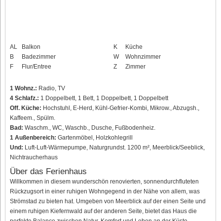
AL
Balkon
K
Küche
B
Badezimmer
W
Wohnzimmer
F
Flur/Entree
Z
Zimmer
1 Wohnz.:
Radio, TV
4 Schlafz.:
1 Doppelbett, 1 Bett, 1 Doppelbett, 1 Doppelbett
Off. Küche:
Hochstuhl, E-Herd, Kühl-Gefrier-Kombi, Mikrow., Abzugsh.,
Kaffeem., Spülm.
Bad:
Waschm., WC, Waschb., Dusche, Fußbodenheiz.
1 Außenbereich:
Gartenmöbel, Holzkohlegrill
Und:
Luft-Luft-Wärmepumpe, Naturgrundst. 1200 m², Meerblick/Seeblick,
Nichtraucherhaus
Über das Ferienhaus
Willkommen in diesem wunderschön renovierten, sonnendurchfluteten
Rückzugsort in einer ruhigen Wohngegend in der Nähe von allem, was
Strömstad zu bieten hat. Umgeben von Meerblick auf der einen Seite und
einem ruhigen Kiefernwald auf der anderen Seite, bietet das Haus die
perfekte Balance zwischen Natur, Komfort und Leben an der Küste.