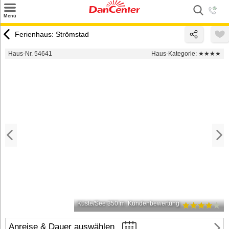
×
Menü
Suchen
Ferienhaus: Strömstad
Urlaubsziele
Haus-Nr. 54641
Haus-Kategorie:
★★★★
Weitere Urlaubsziele
Angebote
Inspiration
Kontakt
Gut zu wissen
Login
Küste/See 350 m
Kundenbewertung
Anreise & Dauer auswählen