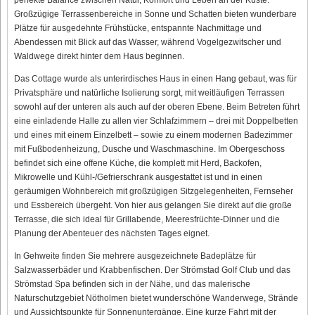
Großzügige Terrassenbereiche in Sonne und Schatten bieten wunderbare
Plätze für ausgedehnte Frühstücke, entspannte Nachmittage und
Abendessen mit Blick auf das Wasser, während Vogelgezwitscher und
Waldwege direkt hinter dem Haus beginnen.
Das Cottage wurde als unterirdisches Haus in einen Hang gebaut, was für
Privatsphäre und natürliche Isolierung sorgt, mit weitläufigen Terrassen
sowohl auf der unteren als auch auf der oberen Ebene. Beim Betreten führt
eine einladende Halle zu allen vier Schlafzimmern – drei mit Doppelbetten
und eines mit einem Einzelbett – sowie zu einem modernen Badezimmer
mit Fußbodenheizung, Dusche und Waschmaschine. Im Obergeschoss
befindet sich eine offene Küche, die komplett mit Herd, Backofen,
Mikrowelle und Kühl-/Gefrierschrank ausgestattet ist und in einen
geräumigen Wohnbereich mit großzügigen Sitzgelegenheiten, Fernseher
und Essbereich übergeht. Von hier aus gelangen Sie direkt auf die große
Terrasse, die sich ideal für Grillabende, Meeresfrüchte-Dinner und die
Planung der Abenteuer des nächsten Tages eignet.
In Gehweite finden Sie mehrere ausgezeichnete Badeplätze für
Salzwasserbäder und Krabbenfischen. Der Strömstad Golf Club und das
Strömstad Spa befinden sich in der Nähe, und das malerische
Naturschutzgebiet Nötholmen bietet wunderschöne Wanderwege, Strände
und Aussichtspunkte für Sonnenuntergänge. Eine kurze Fahrt mit der