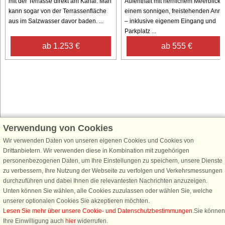
mit der Terrasse direkt am Kanal. Man
Aufenthalt mit herrlichem Meerblick i
kann sogar von der Terrassenfläche
einem sonnigen, freistehenden Anne
aus im Salzwasser davor baden. ...
– inklusive eigenem Eingang und
Parkplatz ...
ab 1.253 €
ab 555 €
Verwendung von Cookies
Schließen Sie sich 100.000 Ferienhaus-Fans an
Wir verwenden Daten von unseren eigenen Cookies und Cookies von
Erhalten Sie einen
Willkommensgutschein von 25 €
für Ihren nächsten
Drittanbietern. Wir verwenden diese in Kombination mit zugehörigen
Ferienhausurlaub - melden Sie sich einfach für den DanCenter Newsletter
personenbezogenen Daten, um Ihre Einstellungen zu speichern, unsere Dienste
an. Verpassen Sie nie wieder exklusive Angebote, Gewinnspiele und
zu verbessern, Ihre Nutzung der Webseite zu verfolgen und Verkehrsmessungen
Urlaubstipps!
durchzuführen und dabei Ihnen die relevantesten Nachrichten anzuzeigen.
Unten können Sie wählen, alle Cookies zuzulassen oder wählen Sie, welche
unserer optionalen Cookies Sie akzeptieren möchten.
Lesen Sie mehr über unsere Cookie- und Datenschutzbestimmungen
.Sie können
Ihre Einwilligung auch
hier
widerrufen.