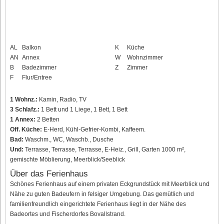
AL
Balkon
K
Küche
AN
Annex
W
Wohnzimmer
B
Badezimmer
Z
Zimmer
F
Flur/Entree
1 Wohnz.:
Kamin, Radio, TV
3 Schlafz.:
1 Bett und 1 Liege, 1 Bett, 1 Bett
1 Annex:
2 Betten
Off. Küche:
E-Herd, Kühl-Gefrier-Kombi, Kaffeem.
Bad:
Waschm., WC, Waschb., Dusche
Und:
Terrasse, Terrasse, Terrasse, E-Heiz., Grill, Garten 1000 m²,
gemischte Möblierung, Meerblick/Seeblick
Über das Ferienhaus
Schönes Ferienhaus auf einem privaten Eckgrundstück mit Meerblick und
Nähe zu guten Badeufern in felsiger Umgebung. Das gemütlich und
familienfreundlich eingerichtete Ferienhaus liegt in der Nähe des
Badeortes und Fischerdorfes Bovallstrand.