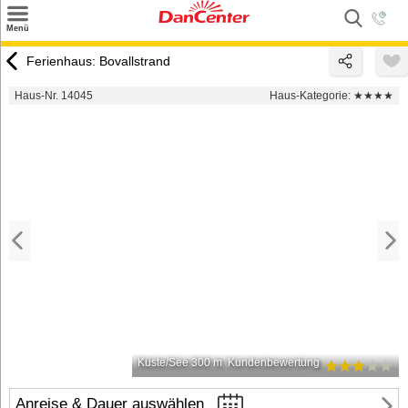
×
Menü
Suchen
Ferienhaus: Bovallstrand
Urlaubsziele
Haus-Nr. 14045
Haus-Kategorie:
★★★★
Weitere Urlaubsziele
Angebote
Inspiration
Kontakt
Gut zu wissen
Login
Küste/See 300 m
Kundenbewertung
Anreise & Dauer auswählen