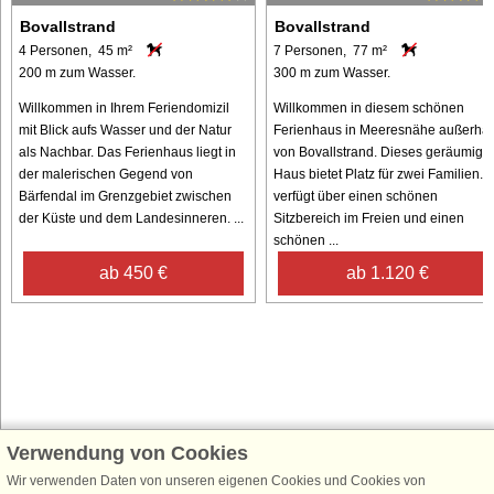
Bovallstrand
Bovallstrand
4 Personen, 45 m²
7 Personen, 77 m²
200 m zum Wasser.
300 m zum Wasser.
Willkommen in Ihrem Feriendomizil
Willkommen in diesem schönen
mit Blick aufs Wasser und der Natur
Ferienhaus in Meeresnähe außerhal
als Nachbar. Das Ferienhaus liegt in
von Bovallstrand. Dieses geräumige
der malerischen Gegend von
Haus bietet Platz für zwei Familien. 
Bärfendal im Grenzgebiet zwischen
verfügt über einen schönen
der Küste und dem Landesinneren. ...
Sitzbereich im Freien und einen
schönen ...
ab 450 €
ab 1.120 €
Verwendung von Cookies
Schließen Sie sich 100.000 Ferienhaus-Fans an
Wir verwenden Daten von unseren eigenen Cookies und Cookies von