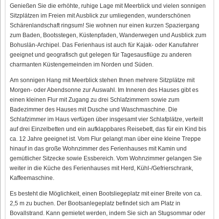
Genießen Sie die erhöhte, ruhige Lage mit Meerblick und vielen sonnigen
Sitzplätzen im Freien mit Ausblick zur umliegenden, wunderschönen
Schärenlandschaft ringsum! Sie wohnen nur einen kurzen Spaziergang
zum Baden, Bootsstegen, Küstenpfaden, Wanderwegen und Ausblick zum
Bohuslän-Archipel. Das Ferienhaus ist auch für Kajak- oder Kanufahrer
geeignet und geografisch gut gelegen für Tagesausflüge zu anderen
charmanten Küstengemeinden im Norden und Süden.
Am sonnigen Hang mit Meerblick stehen Ihnen mehrere Sitzplätze mit
Morgen- oder Abendsonne zur Auswahl. Im Inneren des Hauses gibt es
einen kleinen Flur mit Zugang zu drei Schlafzimmern sowie zum
Badezimmer des Hauses mit Dusche und Waschmaschine. Die
Schlafzimmer im Haus verfügen über insgesamt vier Schlafplätze, verteilt
auf drei Einzelbetten und ein aufklappbares Reisebett, das für ein Kind bis
ca. 12 Jahre geeignet ist. Vom Flur gelangt man über eine kleine Treppe
hinauf in das große Wohnzimmer des Ferienhauses mit Kamin und
gemütlicher Sitzecke sowie Essbereich. Vom Wohnzimmer gelangen Sie
weiter in die Küche des Ferienhauses mit Herd, Kühl-/Gefrierschrank,
Kaffeemaschine.
Es besteht die Möglichkeit, einen Bootsliegeplatz mit einer Breite von ca.
2,5 m zu buchen. Der Bootsanlegeplatz befindet sich am Platz in
Bovallstrand. Kann gemietet werden, indem Sie sich an Stugsommar oder