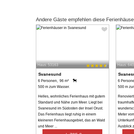
Andere Gäste empfehlen diese Ferienhäuse
Haus: 53163
Haus: 64
Svanesund
Svanes
6 Personen, 96 m²
6 Person
500 m zum Wasser.
500 m zu
Helles, wohnliches Ferienhaus mit gutem
Renoviert
Standard und Nähe zum Meer. Liegt bei
traumhaft
Svanesund im Südosten der Insel Orust.
wundersch
Das Ferienhaus liegt ruhig in einem
Meter vom
kleineren Ferienhausgebiet, das an Wald
Unterkun
und Meer ...
Ausblick z