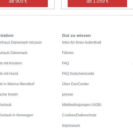
ab 905 €
ab 1.059 €
iration
Gut zu wissen
enhaus Dänemark mit pool
Infos für Ihren Aufenthalt
urlaub Dänemark
Fähren
ub mit Kindern
FAQ
ub mit Hund
FAQ Gutscheincode
ub in Marina Wendtorf
Über DanCenter
sche Inseln
presse
lurlaub
Mietbedingungen (AGB)
lurlaub in Norwegen
Cookies/Datenschutz
Impressum