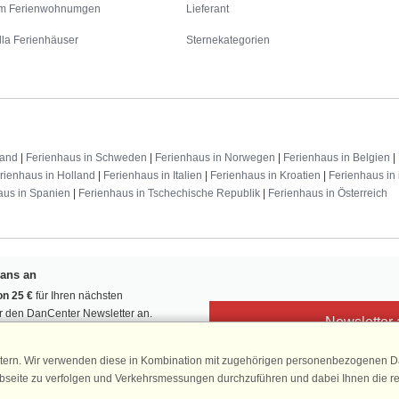
m Ferienwohnumgen
Lieferant
lla Ferienhäuser
Sternekategorien
land
|
Ferienhaus in Schweden
|
Ferienhaus in Norwegen
|
Ferienhaus in Belgien
|
rienhaus in Holland
|
Ferienhaus in Italien
|
Ferienhaus in Kroatien
|
Ferienhaus in 
aus in Spanien
|
Ferienhaus in Tschechische Republik
|
Ferienhaus in Österreich
Fans an
n 25 €
für Ihren nächsten
ür den DanCenter Newsletter an.
Newsletter
, Gewinnspiele und Urlaubstipps!
tern. Wir verwenden diese in Kombination mit zugehörigen personenbezogenen Da
ebseite zu verfolgen und Verkehrsmessungen durchzuführen und dabei Ihnen die r