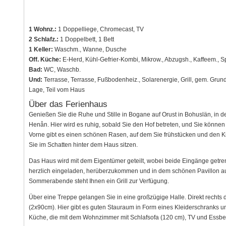
1 Wohnz.:
1 Doppelliege, Chromecast, TV
2 Schlafz.:
1 Doppelbett, 1 Bett
1 Keller:
Waschm., Wanne, Dusche
Off. Küche:
E-Herd, Kühl-Gefrier-Kombi, Mikrow., Abzugsh., Kaffeem., 
Bad:
WC, Waschb.
Und:
Terrasse, Terrasse, Fußbodenheiz., Solarenergie, Grill, gem. Grun
Lage, Teil vom Haus
Über das Ferienhaus
Genießen Sie die Ruhe und Stille in Bogane auf Orust in Bohuslän, in d
Henån. Hier wird es ruhig, sobald Sie den Hof betreten, und Sie könne
Vorne gibt es einen schönen Rasen, auf dem Sie frühstücken und den
Sie im Schatten hinter dem Haus sitzen.
Das Haus wird mit dem Eigentümer geteilt, wobei beide Eingänge getrenn
herzlich eingeladen, herüberzukommen und in dem schönen Pavillon au
Sommerabende steht Ihnen ein Grill zur Verfügung.
Über eine Treppe gelangen Sie in eine großzügige Halle. Direkt rechts 
(2x90cm). Hier gibt es guten Stauraum in Form eines Kleiderschranks 
Küche, die mit dem Wohnzimmer mit Schlafsofa (120 cm), TV und Essberei