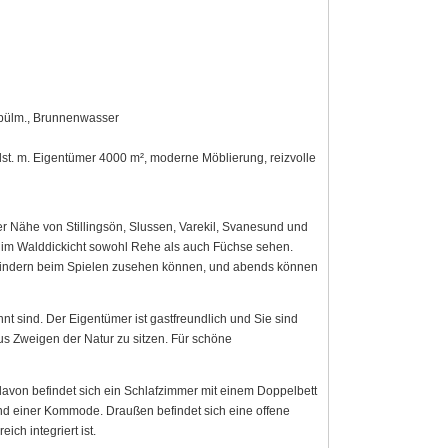
Spülm., Brunnenwasser
dst. m. Eigentümer 4000 m², moderne Möblierung, reizvolle
er Nähe von Stillingsön, Slussen, Varekil, Svanesund und
n im Walddickicht sowohl Rehe als auch Füchse sehen.
 Kindern beim Spielen zusehen können, und abends können
t sind. Der Eigentümer ist gastfreundlich und Sie sind
s Zweigen der Natur zu sitzen. Für schöne
davon befindet sich ein Schlafzimmer mit einem Doppelbett
und einer Kommode. Draußen befindet sich eine offene
ch integriert ist.