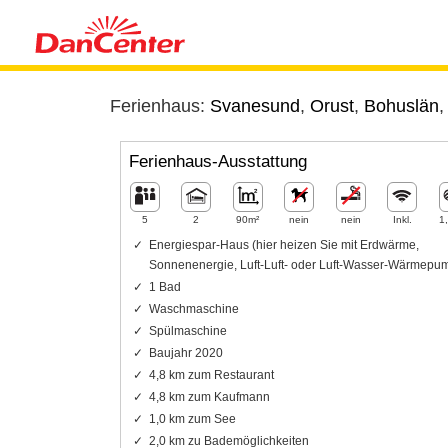
Ferienhaus:
Svanesund
,
Orust
,
Bohuslän
Ferienhaus-Ausstattung
5
2
90m²
nein
nein
Inkl.
1
Energiespar-Haus (hier heizen Sie mit Erdwärme,
Sonnenenergie, Luft-Luft- oder Luft-Wasser-Wärmepu
1 Bad
Waschmaschine
Spülmaschine
Baujahr 2020
4,8 km zum Restaurant
4,8 km zum Kaufmann
1,0 km zum See
2,0 km zu Bademöglichkeiten