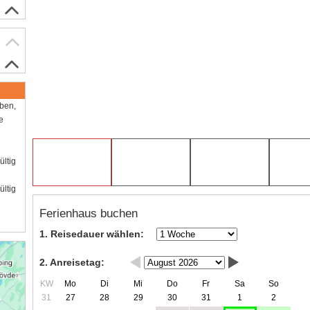
aben,
e
ültig
ültig
Ferienhaus buchen
1. Reisedauer wählen:
2. Anreisetag:
KW
Mo
Di
Mi
Do
Fr
Sa
So
31
27
28
29
30
31
1
2