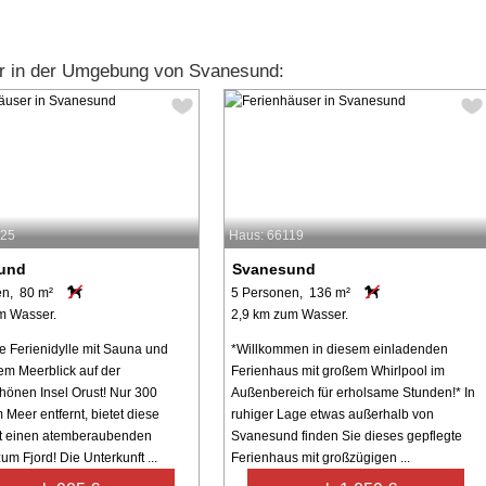
r in der Umgebung von Svanesund:
025
Haus: 66119
und
Svanesund
en, 80 m²
5 Personen, 136 m²
m Wasser.
2,9 km zum Wasser.
e Ferienidylle mit Sauna und
*Willkommen in diesem einladenden
em Meerblick auf der
Ferienhaus mit großem Whirlpool im
önen Insel Orust! Nur 300
Außenbereich für erholsame Stunden!* In
 Meer entfernt, bietet diese
ruhiger Lage etwas außerhalb von
ft einen atemberaubenden
Svanesund finden Sie dieses gepflegte
um Fjord! Die Unterkunft ...
Ferienhaus mit großzügigen ...