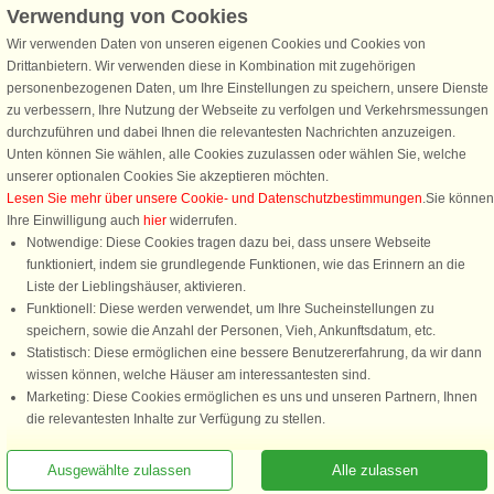
Verwendung von Cookies
Schließen Sie sich 100.000 Ferienhaus-Fans an
Wir verwenden Daten von unseren eigenen Cookies und Cookies von
Erhalten Sie einen
Willkommensgutschein von 25 €
für Ihren nächsten
Drittanbietern. Wir verwenden diese in Kombination mit zugehörigen
Ferienhausurlaub - melden Sie sich einfach für den DanCenter Newsletter
personenbezogenen Daten, um Ihre Einstellungen zu speichern, unsere Dienste
an. Verpassen Sie nie wieder exklusive Angebote, Gewinnspiele und
zu verbessern, Ihre Nutzung der Webseite zu verfolgen und Verkehrsmessungen
Urlaubstipps!
durchzuführen und dabei Ihnen die relevantesten Nachrichten anzuzeigen.
Unten können Sie wählen, alle Cookies zuzulassen oder wählen Sie, welche
unserer optionalen Cookies Sie akzeptieren möchten.
Lesen Sie mehr über unsere Cookie- und Datenschutzbestimmungen
.Sie können
Ihre Einwilligung auch
hier
widerrufen.
Newsletter abonnieren
Notwendige: Diese Cookies tragen dazu bei, dass unsere Webseite
funktioniert, indem sie grundlegende Funktionen, wie das Erinnern an die
Liste der Lieblingshäuser, aktivieren.
Funktionell: Diese werden verwendet, um Ihre Sucheinstellungen zu
speichern, sowie die Anzahl der Personen, Vieh, Ankunftsdatum, etc.
Folgen Sie uns:
Statistisch: Diese ermöglichen eine bessere Benutzererfahrung, da wir dann
wissen können, welche Häuser am interessantesten sind.
DanCenter Kundenbewertung
Marketing: Diese Cookies ermöglichen es uns und unseren Partnern, Ihnen
4,1 von 5
die relevantesten Inhalte zur Verfügung zu stellen.
basierend auf mehr 135.870 Kundenbewertungen
Ausgewählte zulassen
Alle zulassen
Sie sind hier: Nösund, Orust, Schweden, Ferienhaus 09755, 5 Personen