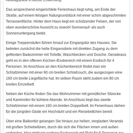
Das ansprechend eingerichtete Ferienhaus liegt ruhig, am Ende der
Straße, auf einem felsigen Naturgrundstück mit einer schön abgeschirmten
Terrassenfläche. Hinter dem Haus liegt ein schützender Felsen, der von
oben wunderschöne Aussicht zu sowohl Sonnenauf- als auch
Sonnenuntergang bietet.
Einige Treppenstufen führen hinauf zur Eingangstür des Hauses. Sie
betreten zunächst die helle Eingansdiele mit direkten Zugang zu dem
gefliesten Badezimmer mit Toilette, Waschbecken und Dusche. Geradeaus
geht es in den offenen Küchen-/Essbereich mit einem Esstisch für 4
Personen. Im Anschluss an den Küchenbereich findet man ein
Schlafzimmer mit einer 80 cm breiten Schlafcouch, die ausgezogen eine
160 cm breite Liegefläche hat. Im selben Raum steht zudem ein 80 cm
breites Einzelbett.
Neben der Küche finden Sie das Wohnzimmer mit gemütlicher Sitzecke
und Kaminofen für kühlere Abende. Im Anschluss liegt das zweite
Schlafzimmer mit einem 160 cm breiten Doppelbett. Im Ferienhaus stehen
für die jüngsten Gäste ein Hochstuhl und ein Reisebettchen bereit
Über eine Balkontür gelangen Sie hinaus zur hellen, verglasten Veranda
mit großen Schiebetüren, durch die sich die Flächen innen und außen
verbinden. Hier steht ein weiterer Essbereich mit Platz für 6 Personen zur