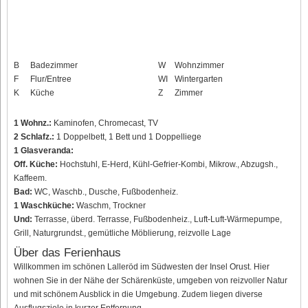
B
Badezimmer
W
Wohnzimmer
F
Flur/Entree
WI
Wintergarten
K
Küche
Z
Zimmer
1 Wohnz.:
Kaminofen, Chromecast, TV
2 Schlafz.:
1 Doppelbett, 1 Bett und 1 Doppelliege
1 Glasveranda:
Off. Küche:
Hochstuhl, E-Herd, Kühl-Gefrier-Kombi, Mikrow., Abzugsh.,
Kaffeem.
Bad:
WC, Waschb., Dusche, Fußbodenheiz.
1 Waschküche:
Waschm, Trockner
Und:
Terrasse, überd. Terrasse, Fußbodenheiz., Luft-Luft-Wärmepumpe,
Grill, Naturgrundst., gemütliche Möblierung, reizvolle Lage
Über das Ferienhaus
Willkommen im schönen Lalleröd im Südwesten der Insel Orust. Hier
wohnen Sie in der Nähe der Schärenküste, umgeben von reizvoller Natur
und mit schönem Ausblick in die Umgebung. Zudem liegen diverse
Ausflugsziele in kurzer Entfernung.