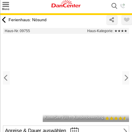
×
Menü
Suchen
Ferienhaus: Nösund
Urlaubsziele
Haus-Nr. 09755
Haus-Kategorie:
★★★★
Weitere Urlaubsziele
Angebote
Inspiration
Kontakt
Gut zu wissen
Login
Küste/See 700 m
Kundenbewertung
Anreise & Dauer auswählen