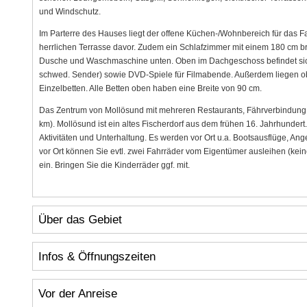
und Windschutz.
Im Parterre des Hauses liegt der offene Küchen-/Wohnbereich für das F
herrlichen Terrasse davor. Zudem ein Schlafzimmer mit einem 180 cm 
Dusche und Waschmaschine unten. Oben im Dachgeschoss befindet sic
schwed. Sender) sowie DVD-Spiele für Filmabende. Außerdem liegen ob
Einzelbetten. Alle Betten oben haben eine Breite von 90 cm.
Das Zentrum von Mollösund mit mehreren Restaurants, Fährverbindung u
km). Mollösund ist ein altes Fischerdorf aus dem frühen 16. Jahrhundert
Aktivitäten und Unterhaltung. Es werden vor Ort u.a. Bootsausflüge, Ang
vor Ort können Sie evtl. zwei Fahrräder vom Eigentümer ausleihen (ke
ein. Bringen Sie die Kinderräder ggf. mit.
Über das Gebiet
Infos & Öffnungszeiten
Vor der Anreise