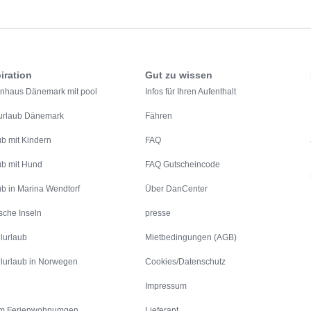
iration
Gut zu wissen
enhaus Dänemark mit pool
Infos für Ihren Aufenthalt
urlaub Dänemark
Fähren
ub mit Kindern
FAQ
ub mit Hund
FAQ Gutscheincode
ub in Marina Wendtorf
Über DanCenter
sche Inseln
presse
lurlaub
Mietbedingungen (AGB)
lurlaub in Norwegen
Cookies/Datenschutz
Impressum
m Ferienwohnumgen
Lieferant