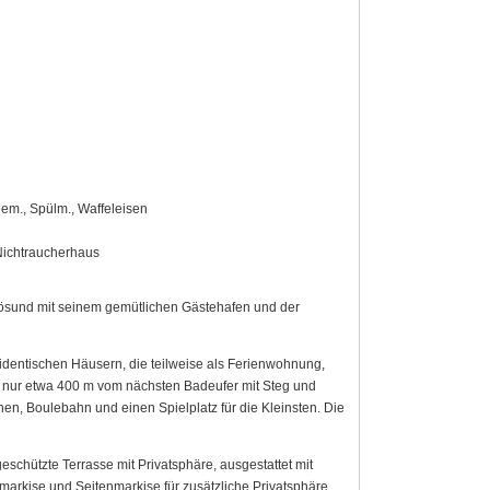
eem., Spülm., Waffeleisen
 Nichtraucherhaus
llösund mit seinem gemütlichen Gästehafen und der
 identischen Häusern, die teilweise als Ferienwohnung,
d nur etwa 400 m vom nächsten Badeufer mit Steg und
en, Boulebahn und einen Spielplatz für die Kleinsten. Die
schützte Terrasse mit Privatsphäre, ausgestattet mit
arkise und Seitenmarkise für zusätzliche Privatsphäre