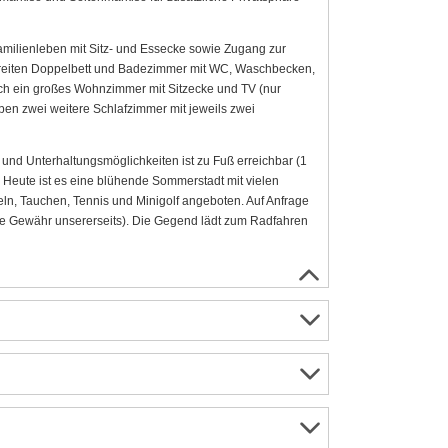
amilienleben mit Sitz- und Essecke sowie Zugang zur
breiten Doppelbett und Badezimmer mit WC, Waschbecken,
h ein großes Wohnzimmer mit Sitzecke und TV (nur
en zwei weitere Schlafzimmer mit jeweils zwei
nd Unterhaltungsmöglichkeiten ist zu Fuß erreichbar (1
. Heute ist es eine blühende Sommerstadt mit vielen
eln, Tauchen, Tennis und Minigolf angeboten. Auf Anfrage
ine Gewähr unsererseits). Die Gegend lädt zum Radfahren