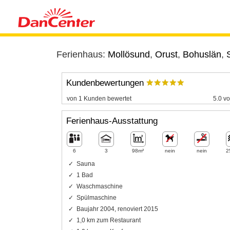
Ferienhaus:
Mollösund
,
Orust
,
Bohuslän
,
Kundenbewertungen
von 1 Kunden bewertet
5.0 vo
Ferienhaus-Ausstattung
6
3
98m²
nein
nein
2
Sauna
1 Bad
Waschmaschine
Spülmaschine
Baujahr 2004, renoviert 2015
1,0 km zum Restaurant