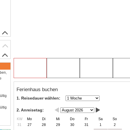
aben,
e
Ferienhaus buchen
ültig
1. Reisedauer wählen:
ültig
2. Anreisetag:
KW
Mo
Di
Mi
Do
Fr
Sa
So
31
27
28
29
30
31
1
2