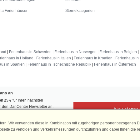
lla Ferienhäuser
Sternekategorien
land
|
Ferienhaus in Schweden
|
Ferienhaus in Norwegen
|
Ferienhaus in Belgien
|
rienhaus in Holland
|
Ferienhaus in Italien
|
Ferienhaus in Kroatien
|
Ferienhaus in 
aus in Spanien
|
Ferienhaus in Tschechische Republik
|
Ferienhaus in Österreich
Fans an
n 25 €
für Ihren nächsten
ür den DanCenter Newsletter an.
Newsletter
, Gewinnspiele und Urlaubstipps!
tern. Wir verwenden diese in Kombination mit zugehörigen personenbezogenen Da
ebseite zu verfolgen und Verkehrsmessungen durchzuführen und dabei Ihnen die r