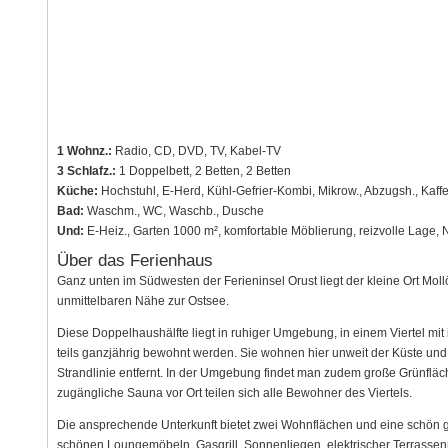
1 Wohnz.:
Radio, CD, DVD, TV, Kabel-TV
3 Schlafz.:
1 Doppelbett, 2 Betten, 2 Betten
Küche:
Hochstuhl, E-Herd, Kühl-Gefrier-Kombi, Mikrow., Abzugsh., Kaff
Bad:
Waschm., WC, Waschb., Dusche
Und:
E-Heiz., Garten 1000 m², komfortable Möblierung, reizvolle Lage,
Über das Ferienhaus
Ganz unten im Südwesten der Ferieninsel Orust liegt der kleine Ort Mo
unmittelbaren Nähe zur Ostsee.
Diese Doppelhaushälfte liegt in ruhiger Umgebung, in einem Viertel mit
teils ganzjährig bewohnt werden. Sie wohnen hier unweit der Küste un
Strandlinie entfernt. In der Umgebung findet man zudem große Grünfläch
zugängliche Sauna vor Ort teilen sich alle Bewohner des Viertels.
Die ansprechende Unterkunft bietet zwei Wohnflächen und eine schön ge
schönen Loungemöbeln, Gasgrill, Sonnenliegen, elektrischer Terrassenm