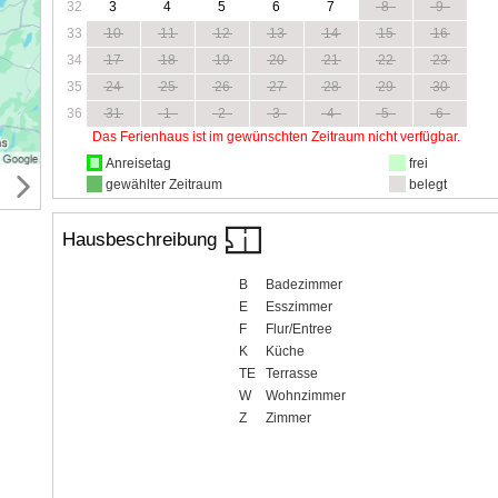
32
3
4
5
6
7
8
9
33
10
11
12
13
14
15
16
34
17
18
19
20
21
22
23
35
24
25
26
27
28
29
30
36
31
1
2
3
4
5
6
Das Ferienhaus ist im gewünschten Zeitraum nicht verfügbar.
Anreisetag
frei
gewählter Zeitraum
belegt
Hausbeschreibung
B
Badezimmer
E
Esszimmer
F
Flur/Entree
K
Küche
TE
Terrasse
W
Wohnzimmer
Z
Zimmer