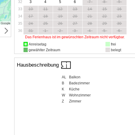
32
3
4
5
6
7
8
9
33
10
11
12
13
14
15
16
34
17
18
19
20
21
22
23
35
24
25
26
27
28
29
30
36
31
1
2
3
4
5
6
Das Ferienhaus ist im gewünschten Zeitraum nicht verfügbar.
Anreisetag
frei
gewählter Zeitraum
belegt
Hausbeschreibung
AL
Balkon
B
Badezimmer
K
Küche
W
Wohnzimmer
Z
Zimmer