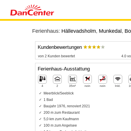
Ferienhaus:
Hällevadsholm
,
Munkedal
,
Bo
Kundenbewertungen
von 2 Kunden bewertet
4.0 vo
Ferienhaus-Ausstattung
4
2
35m²
nein
nein
Inkl.
1
Meerblick/Seeblick
1 Bad
Baujahr 1976, renoviert 2021
200 m zum Restaurant
5,0 km zum Kaufmann
100 m zum Angelsee