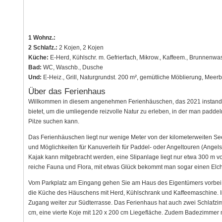
1 Wohnz.:
2 Schlafz.:
2 Kojen, 2 Kojen
Küche:
E-Herd, Kühlschr. m. Gefrierfach, Mikrow., Kaffeem., Brunnenwa
Bad:
WC, Waschb., Dusche
Und:
E-Heiz., Grill, Naturgrundst. 200 m², gemütliche Möblierung, Meerb
Über das Ferienhaus
Willkommen in diesem angenehmen Ferienhäuschen, das 2021 instand g
bietet, um die umliegende reizvolle Natur zu erleben, in der man padd
Pilze suchen kann.
Das Ferienhäuschen liegt nur wenige Meter von der kilometerweiten Se
und Möglichkeiten für Kanuverleih für Paddel- oder Angeltouren (Angels
Kajak kann mitgebracht werden, eine Slipanlage liegt nur etwa 300 m v
reiche Fauna und Flora, mit etwas Glück bekommt man sogar einen Elch
Vom Parkplatz am Eingang gehen Sie am Haus des Eigentümers vorbei b
die Küche des Häuschens mit Herd, Kühlschrank und Kaffeemaschine. I
Zugang weiter zur Südterrasse. Das Ferienhaus hat auch zwei Schlafzim
cm, eine vierte Koje mit 120 x 200 cm Liegefläche. Zudem Badezimmer 