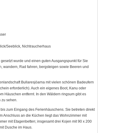
sser
lick/Seeblick, Nichtraucherhaus
esetzt wurde und einen guten Ausgangspunkt für Sie
eln, wandern, Rad fahren, bergsteigen sowie Beeren und
enlandschaft Bullaresjöarna mit vielen schönen Badeufern
chein erforderlich). Auch ein eigenes Boot, Kanu oder
om Häuschen entfernt. In den Wäldern ringsum gibt es
 zu sehen.
is zum Eingang des Ferienhäuschens. Sie betreten direkt
m Anschluss an die Küchen liegt das Wohnzimmer mit
mer mit Etagenbetten; insgesamt drei Kojen mit 90 x 200
mit Dusche im Haus.