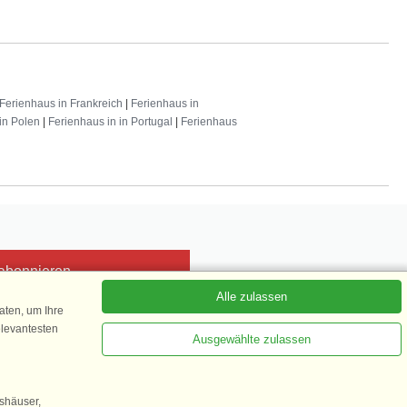
Ferienhaus in Frankreich
|
Ferienhaus in
in Polen
|
Ferienhaus in in Portugal
|
Ferienhaus
 abonnieren
Alle zulassen
ten, um Ihre
elevantesten
Ausgewählte zulassen
Kundenbewertung
1 von 5
gshäuser,
35.870 Kundenbewertungen