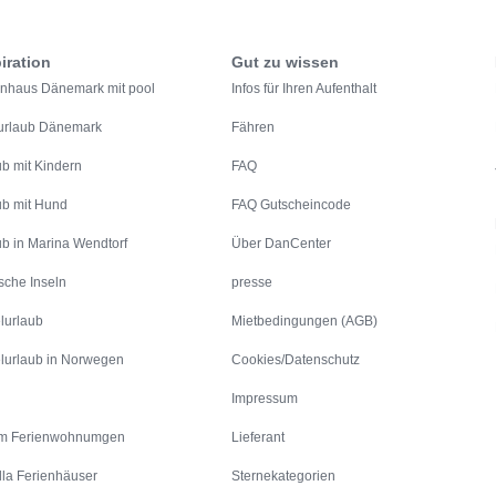
iration
Gut zu wissen
enhaus Dänemark mit pool
Infos für Ihren Aufenthalt
urlaub Dänemark
Fähren
ub mit Kindern
FAQ
ub mit Hund
FAQ Gutscheincode
ub in Marina Wendtorf
Über DanCenter
sche Inseln
presse
lurlaub
Mietbedingungen (AGB)
lurlaub in Norwegen
Cookies/Datenschutz
Impressum
m Ferienwohnumgen
Lieferant
lla Ferienhäuser
Sternekategorien