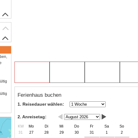
aben,
e
ültig
ültig
Ferienhaus buchen
1. Reisedauer wählen:
2. Anreisetag:
KW
Mo
Di
Mi
Do
Fr
Sa
So
31
27
28
29
30
31
1
2