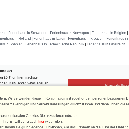
land
|
Ferienhaus in Schweden
|
Ferienhaus in Norwegen
|
Ferienhaus in Belgien
|
rienhaus in Holland
|
Ferienhaus in Italien
|
Ferienhaus in Kroatien
|
Ferienhaus in 
aus in Spanien
|
Ferienhaus in Tschechische Republik
|
Ferienhaus in Österreich
Fans an
n 25 €
für Ihren nächsten
ür den DanCenter Newsletter an.
Newsletter
, Gewinnspiele und Urlaubstipps!
tern. Wir verwenden diese in Kombination mit zugehörigen personenbezogenen Da
ebseite zu verfolgen und Verkehrsmessungen durchzuführen und dabei Ihnen die r
serer optionalen Cookies Sie akzeptieren möchten.
DanCenter 
n Ihre Einwilligung auch
hier
widerrufen.
4,
rt, indem sie grundlegende Funktionen, wie das Erinnern an die Liste der Lieblin
basierend auf mehr 1