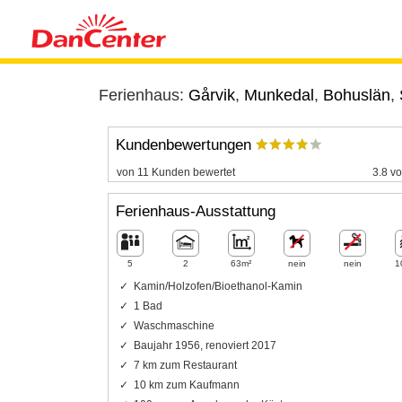
Ferienhaus:
Gårvik
,
Munkedal
,
Bohuslän
,
Kundenbewertungen
von 11 Kunden bewertet
3.8 vo
Ferienhaus-Ausstattung
5
2
63m²
nein
nein
1
Kamin/Holzofen/Bioethanol-Kamin
1 Bad
Waschmaschine
Baujahr 1956, renoviert 2017
7 km zum Restaurant
10 km zum Kaufmann