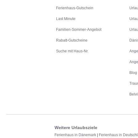
Ferienhaus-Gutschein
Urla
Last Minute
Urla
Familien-Sommer-Angebot
Urla
Rabatt-Gutscheine
Däni
Suche mit Haus-Nr.
Ange
Ange
Blog
Trau
Belvi
Weitere Urlaubsziele
Ferienhaus in Dänemark
|
Ferienhaus in Deutsch