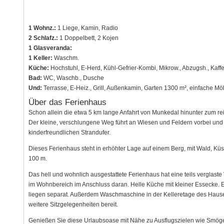
1 Wohnz.:
1 Liege, Kamin, Radio
2 Schlafz.:
1 Doppelbett, 2 Kojen
1 Glasveranda:
1 Keller:
Waschm.
Küche:
Hochstuhl, E-Herd, Kühl-Gefrier-Kombi, Mikrow., Abzugsh., Kaff
Bad:
WC, Waschb., Dusche
Und:
Terrasse, E-Heiz., Grill, Außenkamin, Garten 1300 m², einfache Mö
Über das Ferienhaus
Schon allein die etwa 5 km lange Anfahrt von Munkedal hinunter zum rei
Der kleine, verschlungene Weg führt an Wiesen und Feldern vorbei und 
kinderfreundlichen Strandufer.
Dieses Ferienhaus steht in erhöhter Lage auf einem Berg, mit Wald, Kü
100 m.
Das hell und wohnlich ausgestattete Ferienhaus hat eine teils vergla
im Wohnbereich im Anschluss daran. Helle Küche mit kleiner Essecke.
liegen separat. Außerdem Waschmaschine in der Kelleretage des Hauses
weitere Sitzgelegenheiten bereit.
Genießen Sie diese Urlaubsoase mit Nähe zu Ausflugszielen wie Smöge