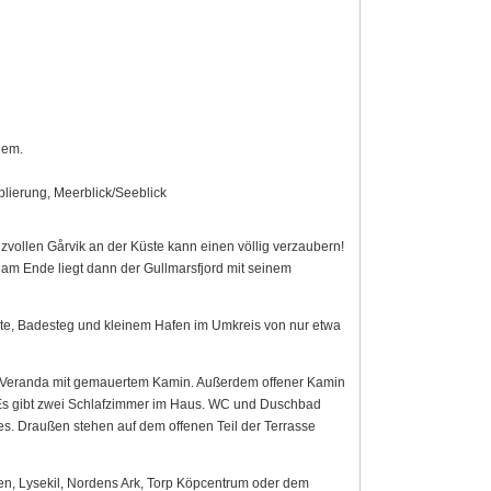
eem.
blierung, Meerblick/Seeblick
zvollen Gårvik an der Küste kann einen völlig verzaubern!
am Ende liegt dann der Gullmarsfjord mit seinem
ste, Badesteg und kleinem Hafen im Umkreis von nur etwa
ste Veranda mit gemauertem Kamin. Außerdem offener Kamin
 Es gibt zwei Schlafzimmer im Haus. WC und Duschbad
. Draußen stehen auf dem offenen Teil der Terrasse
n, Lysekil, Nordens Ark, Torp Köpcentrum oder dem