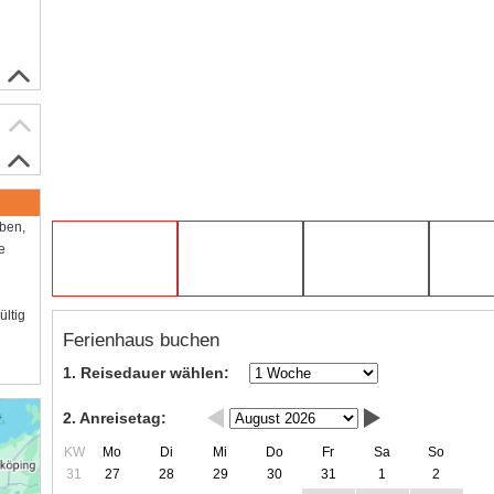
aben,
e
ültig
Ferienhaus buchen
1. Reisedauer wählen:
2. Anreisetag:
KW
Mo
Di
Mi
Do
Fr
Sa
So
31
27
28
29
30
31
1
2