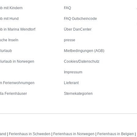
ub mit Kindern
FAQ
ub mit Hund
FAQ Gutscheincode
ub in Marina Wendtorf
Über DanCenter
sche Inseln
presse
lurlaub
Mietbedingungen (AGB)
lurlaub in Norwegen
Cookies/Datenschutz
Impressum
m Ferienwohnumgen
Lieferant
lla Ferienhäuser
Sternekategorien
land
|
Ferienhaus in Schweden
|
Ferienhaus in Norwegen
|
Ferienhaus in Belgien
|