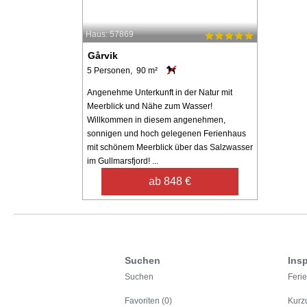
Haus: 57869
Gårvik
5 Personen, 90 m²
Angenehme Unterkunft in der Natur mit
Meerblick und Nähe zum Wasser!
Willkommen in diesem angenehmen,
sonnigen und hoch gelegenen Ferienhaus
mit schönem Meerblick über das Salzwasser
im Gullmarsfjord! ...
ab 848 €
Suchen
Insp
Suchen
Feri
Favoriten (0)
Kurz