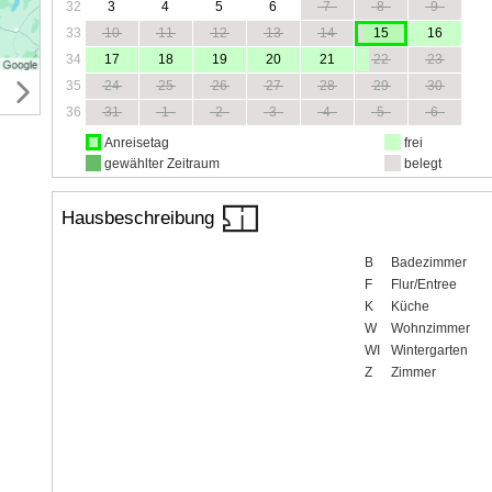
32
3
4
5
6
7
8
9
33
10
11
12
13
14
15
16
34
17
18
19
20
21
22
23
35
24
25
26
27
28
29
30
36
31
1
2
3
4
5
6
Anreisetag
frei
gewählter Zeitraum
belegt
Hausbeschreibung
B
Badezimmer
F
Flur/Entree
K
Küche
W
Wohnzimmer
WI
Wintergarten
Z
Zimmer