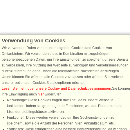
Verwendung von Cookies
Schließen Sie sich 100.000 Ferienhaus-Fans an
Wir verwenden Daten von unseren eigenen Cookies und Cookies von
Erhalten Sie einen
Willkommensgutschein von 25 €
für Ihren nächsten
Drittanbietern. Wir verwenden diese in Kombination mit zugehörigen
Ferienhausurlaub - melden Sie sich einfach für den DanCenter Newsletter
personenbezogenen Daten, um Ihre Einstellungen zu speichern, unsere Dienste
an. Verpassen Sie nie wieder exklusive Angebote, Gewinnspiele und
zu verbessern, Ihre Nutzung der Webseite zu verfolgen und Verkehrsmessungen
Urlaubstipps!
durchzuführen und dabei Ihnen die relevantesten Nachrichten anzuzeigen.
Unten können Sie wählen, alle Cookies zuzulassen oder wählen Sie, welche
unserer optionalen Cookies Sie akzeptieren möchten.
Lesen Sie mehr über unsere Cookie- und Datenschutzbestimmungen
.Sie können
Ihre Einwilligung auch
hier
widerrufen.
Newsletter abonnieren
Notwendige: Diese Cookies tragen dazu bei, dass unsere Webseite
funktioniert, indem sie grundlegende Funktionen, wie das Erinnern an die
Liste der Lieblingshäuser, aktivieren.
Funktionell: Diese werden verwendet, um Ihre Sucheinstellungen zu
speichern, sowie die Anzahl der Personen, Vieh, Ankunftsdatum, etc.
Folgen Sie uns:
Statistisch: Diese ermöglichen eine bessere Benutzererfahrung, da wir dann