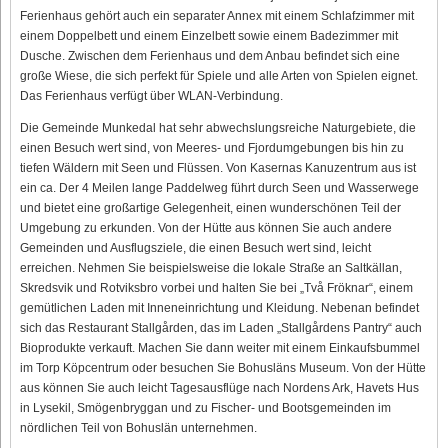
Ferienhaus gehört auch ein separater Annex mit einem Schlafzimmer mit
einem Doppelbett und einem Einzelbett sowie einem Badezimmer mit
Dusche. Zwischen dem Ferienhaus und dem Anbau befindet sich eine
große Wiese, die sich perfekt für Spiele und alle Arten von Spielen eignet.
Das Ferienhaus verfügt über WLAN-Verbindung.
Die Gemeinde Munkedal hat sehr abwechslungsreiche Naturgebiete, die
einen Besuch wert sind, von Meeres- und Fjordumgebungen bis hin zu
tiefen Wäldern mit Seen und Flüssen. Von Kasernas Kanuzentrum aus ist
ein ca. Der 4 Meilen lange Paddelweg führt durch Seen und Wasserwege
und bietet eine großartige Gelegenheit, einen wunderschönen Teil der
Umgebung zu erkunden. Von der Hütte aus können Sie auch andere
Gemeinden und Ausflugsziele, die einen Besuch wert sind, leicht
erreichen. Nehmen Sie beispielsweise die lokale Straße an Saltkällan,
Skredsvik und Rotviksbro vorbei und halten Sie bei „Två Fröknar“, einem
gemütlichen Laden mit Inneneinrichtung und Kleidung. Nebenan befindet
sich das Restaurant Stallgården, das im Laden „Stallgårdens Pantry“ auch
Bioprodukte verkauft. Machen Sie dann weiter mit einem Einkaufsbummel
im Torp Köpcentrum oder besuchen Sie Bohusläns Museum. Von der Hütte
aus können Sie auch leicht Tagesausflüge nach Nordens Ark, Havets Hus
in Lysekil, Smögenbryggan und zu Fischer- und Bootsgemeinden im
nördlichen Teil von Bohuslän unternehmen.