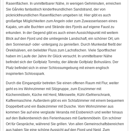
Rasenflächen. In unmittelbarer Nähe, in wenigen Gehminuten, erreichen
Sie Gårviks fantastisch kinderfreundlichen Sandstrand, der von
picknickfreundlichen Rasenflächen umgeben ist. Hier gibt es auch
großartige Möglichkeiten zum Angeln oder zum Zuwasserlassen eines
Kajaks, um alle Buchten und Strände des Fjords auf eigene Faust zu
erkunden. In der Gegend gibt es auch einen Aussichtspunkt mit weitem
Blick auf den Fjord und die umliegende Landschaft, ein schöner Ort, um
den Sonnenauf- oder -untergang zu genießen. Durch Munkedal fließt der
Örekilsälven, ein beliebter Fluss zum Lachsfischen. Viele Sportfischer
haben im Laufe der Jahre ihr Glück versucht. In unmittelbarer Nähe
befindet sich der Golfplatz Torreby, der älteste Golfplatz Bohusläns. Der
Platz befindet sich in einer Schlossumgebung mit einem englisch
inspirierten Schlosspark.
Durch die Eingangstür betreten Sie einen offenen Raum mit Flur, weiter
geht es ins Wohnzimmer mit Sitzgruppe, zum Esszimmer mit
Küchenmöbeln, Küche mit Herd, Mikrowelle, Kühl-/Gefrierschrank,
Kaffeemaschine. Außerdem gibt es ein Schlafzimmer mit einem bequemen
Doppelbett und ein Badezimmer mit Dusche. Vom Wohnzimmer aus
kommen Sie auf eine verglaste Veranda mit Essbereich und weiter hinaus
auf den Balkonbereich des Ferienhauses mit Gartenmöbeln. Ein schöner
Ort für Gespräche, während Sie grillen. Von allen Gemeinschaftsbereichen
aus haben Sie eine schöne Aussicht auf den Fjord und Nejd. Zum