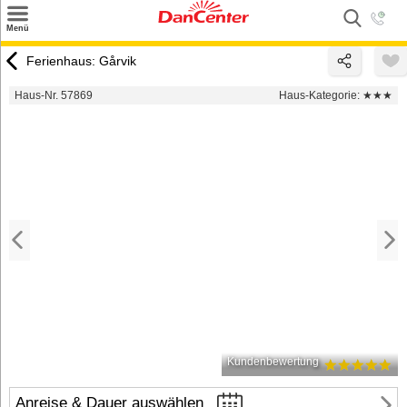
×
Menü
Suchen
Ferienhaus: Gårvik
Urlaubsziele
Haus-Nr. 57869
Haus-Kategorie:
★★★
Weitere Urlaubsziele
Angebote
Inspiration
Kontakt
Gut zu wissen
Login
Kundenbewertung
Anreise & Dauer auswählen