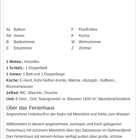
AL
Balkon
F
Flur/Entree
AN
Annex
K
Küche
B
Badezimmer
W
Wohnzimmer
E
Esszimmer
Z
Zimmer
1 Wohnz.:
Holzofen
1 Schlafz.:
1 Doppelbett
1 Annex:
1 Bett und 1 Doppelliege
Küche:
E-Herd, Kühl-Gefrier-Kombi, Mikrow., Abzugsh., Kaffeem.,
Brunnenwasser
2xBad:
WC, Waschb., Dusche
Und:
E-Heiz., Grill, Naturgrundst. m. Bäumen 1600 m², Meerblick/Seeblick
Über das Ferienhaus
Angenehme Unterkunft in der Natur mit Meerblick und Nähe zum Wasser!
Willkommen in diesem angenehmen, sonnigen und hoch gelegenen
Ferienhaus mit schönem Meerblick über das Salzwasser im Gullmarsfjord!
Das Ferienhaus mit seinem Anbau verfügt außen über große, schöne