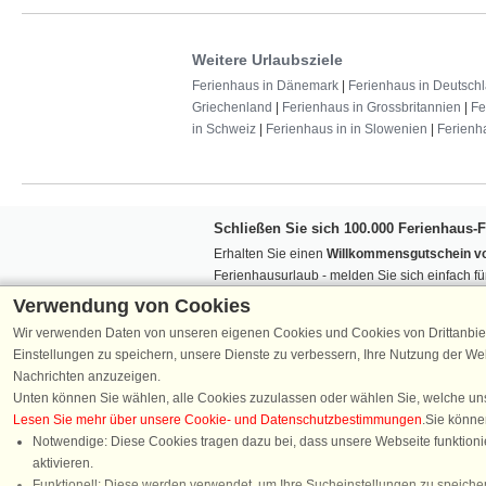
Weitere Urlaubsziele
Ferienhaus in Dänemark
|
Ferienhaus in Deutsch
Griechenland
|
Ferienhaus in Grossbritannien
|
Fe
in Schweiz
|
Ferienhaus in in Slowenien
|
Ferienh
Schließen Sie sich 100.000 Ferienhaus-
Erhalten Sie einen
Willkommensgutschein vo
Ferienhausurlaub - melden Sie sich einfach f
Verpassen Sie nie wieder exklusive Angebote
Verwendung von Cookies
Wir verwenden Daten von unseren eigenen Cookies und Cookies von Drittanbie
Einstellungen zu speichern, unsere Dienste zu verbessern, Ihre Nutzung der W
Nachrichten anzuzeigen.
Unten können Sie wählen, alle Cookies zuzulassen oder wählen Sie, welche un
Lesen Sie mehr über unsere Cookie- und Datenschutzbestimmungen
.Sie könne
Folgen Sie uns:
Notwendige: Diese Cookies tragen dazu bei, dass unsere Webseite funktionie
aktivieren.
Chatten
Funktionell: Diese werden verwendet, um Ihre Sucheinstellungen zu speicher