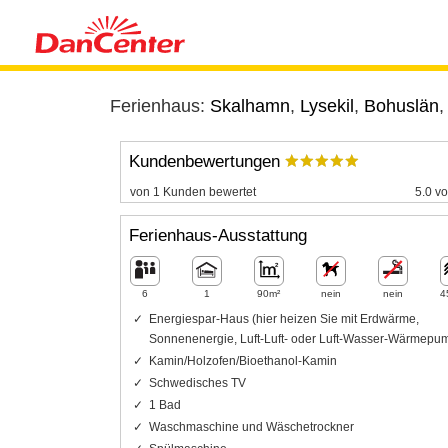
Ferienhaus:
Skalhamn
,
Lysekil
,
Bohuslän
Kundenbewertungen
von 1 Kunden bewertet
5.0 vo
Ferienhaus-Ausstattung
6
1
90m²
nein
nein
4
Energiespar-Haus (hier heizen Sie mit Erdwärme,
Sonnenenergie, Luft-Luft- oder Luft-Wasser-Wärmepu
Kamin/Holzofen/Bioethanol-Kamin
Schwedisches TV
1 Bad
Waschmaschine und Wäschetrockner