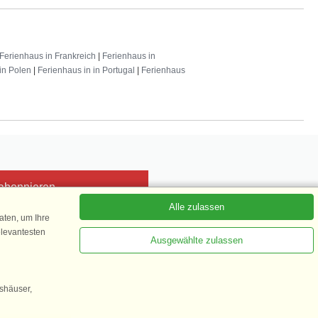
Ferienhaus in Frankreich
|
Ferienhaus in
in Polen
|
Ferienhaus in in Portugal
|
Ferienhaus
 abonnieren
Alle zulassen
ten, um Ihre
elevantesten
Ausgewählte zulassen
Kundenbewertung
1 von 5
gshäuser,
35.870 Kundenbewertungen