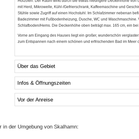
Holzofen. Der Raum wirkt durch die etwas niedrigere Deckenhöhe von 
mit Herd, Mikrowelle, Kühl-/Gefrierschrank, Kaffeemaschine und Geschir
Stühle sowie Zugriff auf einen Hochstuhl. Im Schlafzimmer nebenan bef
Badezimmer mit Fußbodenheizung, Dusche, WC und Waschmaschine. Vom
Schlafboden/Hems. Die Deckenhöhe oben beträgt max. 165 cm, ein bei K
Vorne am Eingang des Hauses liegt ein großer, wunderschön verglaster W
zum Entspannen nach einem schönen und erfrischenden Bad im Meer od
Über das Gebiet
Infos & Öffnungszeiten
Vor der Anreise
r in der Umgebung von Skalhamn: