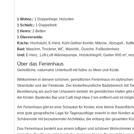
1 Wohnz.:
1 Doppelliege, Holzofen
1 Schlafz.:
1 Doppelbett
1 Hems:
2 Betten
1 Glasveranda:
Küche:
Hochstuhl, E-Herd, Kühl-Gefrier-Kombi, Mikrow., Abzugsh., Kaff
Bad:
Waschm, Trockner, WC, Waschb., Dusche, Fußbodenheiz.
Und:
E-Heiz., Luft-Luft-Wärmepumpe, Holzkohlegrill, Garten 800 m², reiz
Über das Ferienhaus
Gemütliche, naturnahe Unterkunft mit Nähe zu Meer und Küste.
Willkommen in diesem schönen, gemütlichen Ferienhaus im idyllischen
Strandufer und der Felsküste. Der kinderfreundliche Badebereich mit Toi
Bevölkerung als auch bei Urlaubern beliebt. Im gemütlichen Hafen gibt
die Kinder. Basteviks Bar und Café liegt etwa 2 km entfernt und ist mög
Am Ferienhaus gibt es eine Schaukel für Kinder, eine kleine Rasenflä
eine gute geografische Lage für Tagesausflüge sowohl in den Norden a
Schärenorte mit bezaubernder Architektur, die entlang der gesamten Kü
Das Ferienhaus besteht aus einem luftigen und schönen Wohnzimmer m