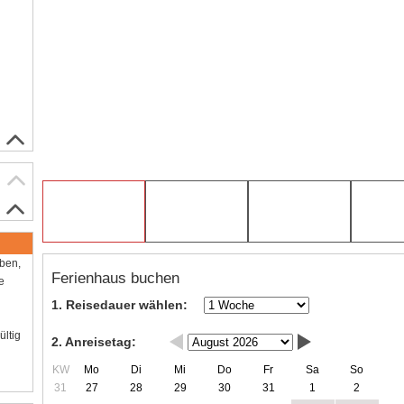
aben,
Ferienhaus buchen
e
1. Reisedauer wählen:
ültig
2. Anreisetag:
KW
Mo
Di
Mi
Do
Fr
Sa
So
31
27
28
29
30
31
1
2