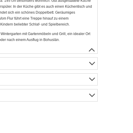
ca. 195 cm besonders wohnlich. Gut ausgestattete Küche
rspüler. In der Küche gibt es auch einen Küchentisch und
indet sich ein schönes Doppelbett. Geräumiges
 Flur führt eine Treppe hinauf zu einem
indern beliebter Schlaf- und Spielbereich.
intergarten mit Gartenmöbeln und Grill, ein idealer Ort
er nach einem Ausflug in Bohuslän.