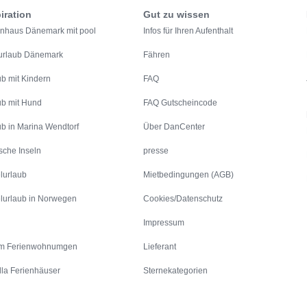
iration
Gut zu wissen
enhaus Dänemark mit pool
Infos für Ihren Aufenthalt
urlaub Dänemark
Fähren
ub mit Kindern
FAQ
ub mit Hund
FAQ Gutscheincode
ub in Marina Wendtorf
Über DanCenter
sche Inseln
presse
lurlaub
Mietbedingungen (AGB)
lurlaub in Norwegen
Cookies/Datenschutz
Impressum
m Ferienwohnumgen
Lieferant
lla Ferienhäuser
Sternekategorien