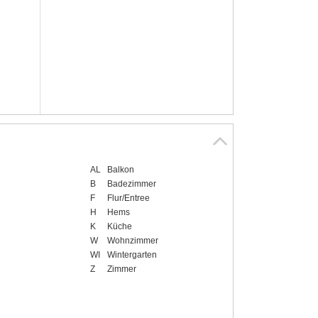
AL
Balkon
B
Badezimmer
F
Flur/Entree
H
Hems
K
Küche
W
Wohnzimmer
WI
Wintergarten
Z
Zimmer