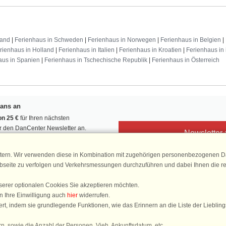
land
|
Ferienhaus in Schweden
|
Ferienhaus in Norwegen
|
Ferienhaus in Belgien
|
rienhaus in Holland
|
Ferienhaus in Italien
|
Ferienhaus in Kroatien
|
Ferienhaus in 
aus in Spanien
|
Ferienhaus in Tschechische Republik
|
Ferienhaus in Österreich
Fans an
n 25 €
für Ihren nächsten
ür den DanCenter Newsletter an.
Newsletter
, Gewinnspiele und Urlaubstipps!
tern. Wir verwenden diese in Kombination mit zugehörigen personenbezogenen Da
ebseite zu verfolgen und Verkehrsmessungen durchzuführen und dabei Ihnen die r
serer optionalen Cookies Sie akzeptieren möchten.
DanCenter 
n Ihre Einwilligung auch
hier
widerrufen.
4,
rt, indem sie grundlegende Funktionen, wie das Erinnern an die Liste der Lieblin
basierend auf mehr 1
n, sowie die Anzahl der Personen, Vieh, Ankunftsdatum, etc.