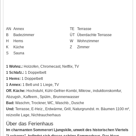
AN
Annex
TE
Terrasse
B
Badezimmer
ÜT
Überdachte Terrasse
H
Hems
W
Wohnzimmer
K
Küche
Z
Zimmer
S
Sauna
1 Wohnz.:
Holzofen, Chromecast, Netflix, TV
1 Schlafz.:
1 Doppelbett
1 Hems:
1 Doppelbett
1 Annex:
1 Bett und 1 Liege, TV
Off. Küche:
Hochstuhl, Kühl-Gefrier-Kombi, Mikrow., induktionskomfur,
Abzugsh., Kaffeem., Spülm., Brunnenwasser
Bad:
Waschm, Trockner, WC, Waschb., Dusche
Und:
Terrasse, E-Heiz., Erdwärme, Grill, Naturgrundst. m. Bäumen 1100 m²,
reizvolle Lage, Nichtraucherhaus
Über das Ferienhaus
Im charmanten Sommerort Ljungskile, unweit des historischen Viertels
"Lyckorna", befindet sich dieses schöne Sommerhaus. Das Haus