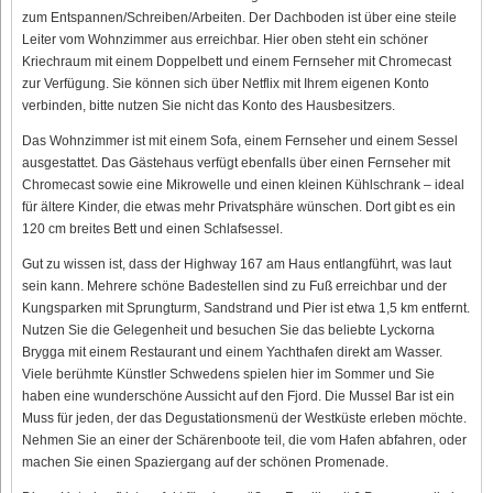
zum Entspannen/Schreiben/Arbeiten. Der Dachboden ist über eine steile
Leiter vom Wohnzimmer aus erreichbar. Hier oben steht ein schöner
Kriechraum mit einem Doppelbett und einem Fernseher mit Chromecast
zur Verfügung. Sie können sich über Netflix mit Ihrem eigenen Konto
verbinden, bitte nutzen Sie nicht das Konto des Hausbesitzers.
Das Wohnzimmer ist mit einem Sofa, einem Fernseher und einem Sessel
ausgestattet. Das Gästehaus verfügt ebenfalls über einen Fernseher mit
Chromecast sowie eine Mikrowelle und einen kleinen Kühlschrank – ideal
für ältere Kinder, die etwas mehr Privatsphäre wünschen. Dort gibt es ein
120 cm breites Bett und einen Schlafsessel.
Gut zu wissen ist, dass der Highway 167 am Haus entlangführt, was laut
sein kann. Mehrere schöne Badestellen sind zu Fuß erreichbar und der
Kungsparken mit Sprungturm, Sandstrand und Pier ist etwa 1,5 km entfernt.
Nutzen Sie die Gelegenheit und besuchen Sie das beliebte Lyckorna
Brygga mit einem Restaurant und einem Yachthafen direkt am Wasser.
Viele berühmte Künstler Schwedens spielen hier im Sommer und Sie
haben eine wunderschöne Aussicht auf den Fjord. Die Mussel Bar ist ein
Muss für jeden, der das Degustationsmenü der Westküste erleben möchte.
Nehmen Sie an einer der Schärenboote teil, die vom Hafen abfahren, oder
machen Sie einen Spaziergang auf der schönen Promenade.