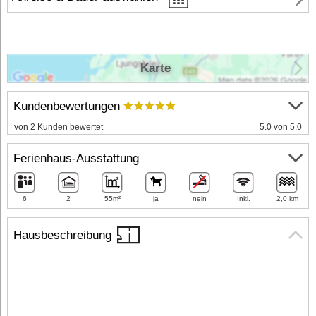
Karte
Kundenbewertungen
von 2 Kunden bewertet
5.0 von 5.0
Ferienhaus-Ausstattung
6
2
55m²
ja
nein
Inkl.
2,0 km
Hausbeschreibung