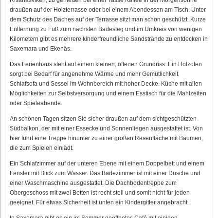
draußen auf der Holzterrasse oder bei einem Abendessen am Tisch. Unter
dem Schutz des Daches auf der Terrasse sitzt man schön geschützt. Kurze
Entfernung zu Fuß zum nächsten Badesteg und im Umkreis von wenigen
Kilometern gibt es mehrere kinderfreundliche Sandstrände zu entdecken in
Saxemara und Ekenäs.
Das Ferienhaus steht auf einem kleinen, offenen Grundriss. Ein Holzofen
sorgt bei Bedarf für angenehme Wärme und mehr Gemütlichkeit.
Schlafsofa und Sessel im Wohnbereich mit hoher Decke. Küche mit allen
Möglichkeiten zur Selbstversorgung und einem Esstisch für die Mahlzeiten
oder Spieleabende.
An schönen Tagen sitzen Sie sicher draußen auf dem sichtgeschützten
Südbalkon, der mit einer Essecke und Sonnenliegen ausgestattet ist. Von
hier führt eine Treppe hinunter zu einer großen Rasenfläche mit Bäumen,
die zum Spielen einlädt.
Ein Schlafzimmer auf der unteren Ebene mit einem Doppelbett und einem
Fenster mit Blick zum Wasser. Das Badezimmer ist mit einer Dusche und
einer Waschmaschine ausgestattet. Die Dachbodentreppe zum
Obergeschoss mit zwei Betten ist recht steil und somit nicht für jeden
geeignet. Für etwas Sicherheit ist unten ein Kindergitter angebracht.
In Saxemara gibt es ein im Sommer geöffnetes Café mit einigen