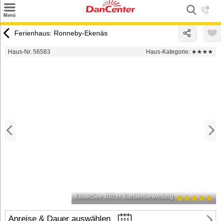
×
Menü
Suchen
Ferienhaus: Ronneby-Ekenäs
Urlaubsziele
Haus-Nr. 56583
Haus-Kategorie:
★★★★
Weitere Urlaubsziele
Angebote
Inspiration
Kontakt
Gut zu wissen
Login
Küste/See 400 m
Kundenbewertung
Anreise & Dauer auswählen