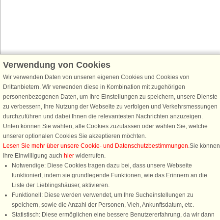
Verwendung von Cookies
Schließen Sie sich 100.000 Ferienhaus-Fans an
Erhalten Sie einen
Willkommensgutschein von 25 €
für Ihren nächsten
Wir verwenden Daten von unseren eigenen Cookies und Cookies von
Ferienhausurlaub - melden Sie sich einfach für den DanCenter Newsletter
Drittanbietern. Wir verwenden diese in Kombination mit zugehörigen
an. Verpassen Sie nie wieder exklusive Angebote, Gewinnspiele und
personenbezogenen Daten, um Ihre Einstellungen zu speichern, unsere Dienste
Urlaubstipps!
zu verbessern, Ihre Nutzung der Webseite zu verfolgen und Verkehrsmessungen
durchzuführen und dabei Ihnen die relevantesten Nachrichten anzuzeigen.
Unten können Sie wählen, alle Cookies zuzulassen oder wählen Sie, welche
unserer optionalen Cookies Sie akzeptieren möchten.
Lesen Sie mehr über unsere Cookie- und Datenschutzbestimmungen
.Sie können
Newsletter abonnieren
Ihre Einwilligung auch
hier
widerrufen.
Notwendige: Diese Cookies tragen dazu bei, dass unsere Webseite
funktioniert, indem sie grundlegende Funktionen, wie das Erinnern an die
Liste der Lieblingshäuser, aktivieren.
Funktionell: Diese werden verwendet, um Ihre Sucheinstellungen zu
Folgen Sie uns:
speichern, sowie die Anzahl der Personen, Vieh, Ankunftsdatum, etc.
Statistisch: Diese ermöglichen eine bessere Benutzererfahrung, da wir dann
DanCenter Kundenbewertung