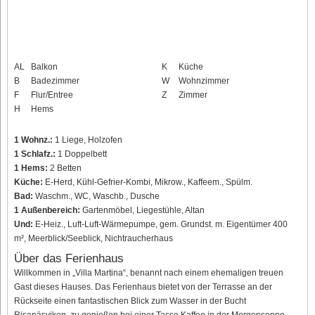
AL
Balkon
K
Küche
B
Badezimmer
W
Wohnzimmer
F
Flur/Entree
Z
Zimmer
H
Hems
1 Wohnz.:
1 Liege, Holzofen
1 Schlafz.:
1 Doppelbett
1 Hems:
2 Betten
Küche:
E-Herd, Kühl-Gefrier-Kombi, Mikrow., Kaffeem., Spülm.
Bad:
Waschm., WC, Waschb., Dusche
1 Außenbereich:
Gartenmöbel, Liegestühle, Altan
Und:
E-Heiz., Luft-Luft-Wärmepumpe, gem. Grundst. m. Eigentümer 400
m², Meerblick/Seeblick, Nichtraucherhaus
Über das Ferienhaus
Willkommen in „Villa Martina“, benannt nach einem ehemaligen treuen
Gast dieses Hauses. Das Ferienhaus bietet von der Terrasse an der
Rückseite einen fantastischen Blick zum Wasser in der Bucht
Risanäsviken, zu genießen bei einer Tasse Kaffee in der Morgensonne