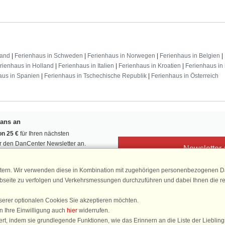
land
|
Ferienhaus in Schweden
|
Ferienhaus in Norwegen
|
Ferienhaus in Belgien
|
rienhaus in Holland
|
Ferienhaus in Italien
|
Ferienhaus in Kroatien
|
Ferienhaus in 
aus in Spanien
|
Ferienhaus in Tschechische Republik
|
Ferienhaus in Österreich
Fans an
n 25 €
für Ihren nächsten
ür den DanCenter Newsletter an.
Newsletter
, Gewinnspiele und Urlaubstipps!
tern. Wir verwenden diese in Kombination mit zugehörigen personenbezogenen Da
ebseite zu verfolgen und Verkehrsmessungen durchzuführen und dabei Ihnen die r
serer optionalen Cookies Sie akzeptieren möchten.
DanCenter 
n Ihre Einwilligung auch
hier
widerrufen.
4,
rt, indem sie grundlegende Funktionen, wie das Erinnern an die Liste der Lieblin
basierend auf mehr 1