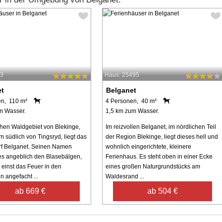
23
Haus: 25495
et
Belganet
en, 110 m²
4 Personen, 40 m²
m Wasser.
1,5 km zum Wasser.
chen Waldgebiet von Blekinge,
Im reizvollen Belganet, im nördlichen Teil
m südlich von Tingsryd, liegt das
der Region Blekinge, liegt dieses hell und
rf Belganet. Seinen Namen
wohnlich eingerichtete, kleinere
es angeblich den Blasebälgen,
Ferienhaus. Es steht oben in einer Ecke
 einst das Feuer in den
eines großen Naturgrundstücks am
 angefacht ...
Waldesrand ...
ab 669 €
ab 504 €