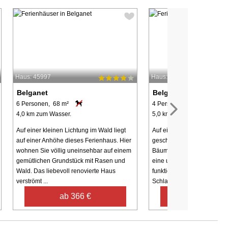
Haus: 45997
Haus: 29476
Belganet
Belganet
6 Personen, 68 m²
4 Personen, 70 m²
4,0 km zum Wasser.
5,0 km zum Wasser.
Auf einer kleinen Lichtung im Wald liegt
Auf einem gemeinschaftlic
auf einer Anhöhe dieses Ferienhaus. Hier
geschützten Grundstück mi
wohnen Sie völlig uneinsehbar auf einem
Bäumen steht dieses ältere
gemütlichen Grundstück mit Rasen und
eine u.a. geräumige Küche m
Wald. Das liebevoll renovierte Haus
funktionsfähigem Backofen 
verströmt ...
Schlafplätzen. Von ...
ab 366 €
ab 612 €