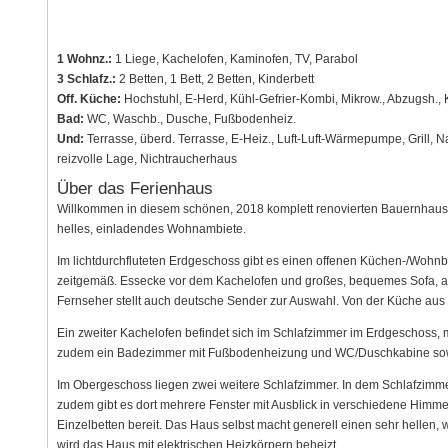
1 Wohnz.:
1 Liege, Kachelofen, Kaminofen, TV, Parabol
3 Schlafz.:
2 Betten, 1 Bett, 2 Betten, Kinderbett
Off. Küche:
Hochstuhl, E-Herd, Kühl-Gefrier-Kombi, Mikrow., Abzugsh., 
Bad:
WC, Waschb., Dusche, Fußbodenheiz.
Und:
Terrasse, überd. Terrasse, E-Heiz., Luft-Luft-Wärmepumpe, Grill,
reizvolle Lage, Nichtraucherhaus
Über das Ferienhaus
Willkommen in diesem schönen, 2018 komplett renovierten Bauernhaus
helles, einladendes Wohnambiete.
Im lichtdurchfluteten Erdgeschoss gibt es einen offenen Küchen-/Wohnb
zeitgemäß. Essecke vor dem Kachelofen und großes, bequemes Sofa, a
Fernseher stellt auch deutsche Sender zur Auswahl. Von der Küche aus
Ein zweiter Kachelofen befindet sich im Schlafzimmer im Erdgeschoss, mi
zudem ein Badezimmer mit Fußbodenheizung und WC/Duschkabine sowie
Im Obergeschoss liegen zwei weitere Schlafzimmer. In dem Schlafzimmer 
zudem gibt es dort mehrere Fenster mit Ausblick in verschiedene Himme
Einzelbetten bereit. Das Haus selbst macht generell einen sehr hellen, 
wird das Haus mit elektrischen Heizkörpern beheizt.