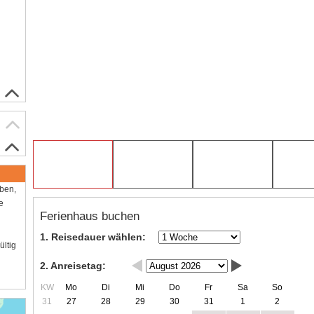
aben,
e
Ferienhaus buchen
1. Reisedauer wählen:
ültig
2. Anreisetag:
KW
Mo
Di
Mi
Do
Fr
Sa
So
31
27
28
29
30
31
1
2