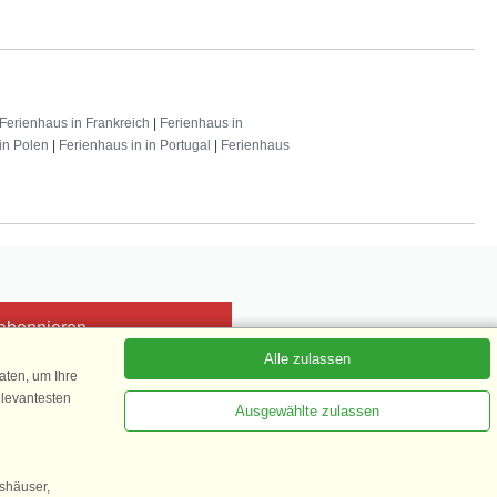
Ferienhaus in Frankreich
|
Ferienhaus in
in Polen
|
Ferienhaus in in Portugal
|
Ferienhaus
 abonnieren
Alle zulassen
ten, um Ihre
elevantesten
Ausgewählte zulassen
Kundenbewertung
1 von 5
gshäuser,
35.870 Kundenbewertungen