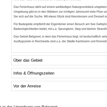
Das Ferienhaus steht auf einem weitläufigen Naturgrundstück umgeben v
Umgebung gibt es in den Wäldern zur richtigen Jahreszeit viele Pilze 
Sie sich auf die Suche. Mit etwas Glück sind Abendessen und Dessert s
Für Badegäste empfiehlt der Eigentümer einen Besuch am See Galtsjön, 
Bademöglichkeiten bietet, mit u.a. Sprungturm, Steg und kleiner Strandli
Das Gebiet Belganet, in dem das Ferienhaus liegt, ist landschaftlich seh
Ausflugsziele in Reichweite sind u.a. die Städte Karlshamn und Ronneb
Über das Gebiet
Infos & Öffnungszeiten
Vor der Anreise
r in der Umgebung von Belganet: