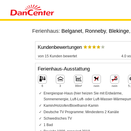
Ferienhaus:
Belganet
,
Ronneby
,
Blekinge
Kundenbewertungen
von 15 Kunden bewertet
4.0 vo
Ferienhaus-Ausstattung
6
3
99m²
nein
nein
5
Energiespar-Haus (hier heizen Sie mit Erdwärme,
Sonnenenergie, Luft-Luft- oder Luft-Wasser-Wärmepu
Kamin/Holzofen/Bioethanol-Kamin
Deutsche TV Programme: Mindestens 2 Kanäle
Schwedisches TV
1 Bad