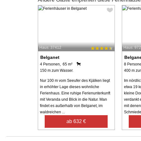
Haus: 37412
Haus: 97
Belganet
Belgan
4 Personen, 65 m²
8 Person
150 m zum Wasser.
400 m zu
Nur 100 m vom Seeufer des Kjälken liegt
Im nördli
in erhöhter Lage dieses wohnliche
etwa 19 k
Ferienhaus. Eine ruhige Ferienunterkunft
kleine Do
mit Veranda und Blick in die Natur. Man
verdankt 
findet es außerhalb von Belganet, im
mit denen
waldreichen ...
Schmieden
ab 632 €