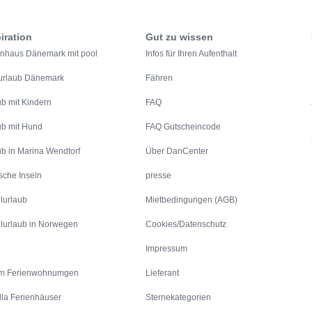
iration
Gut zu wissen
enhaus Dänemark mit pool
Infos für Ihren Aufenthalt
urlaub Dänemark
Fähren
ub mit Kindern
FAQ
ub mit Hund
FAQ Gutscheincode
ub in Marina Wendtorf
Über DanCenter
sche Inseln
presse
lurlaub
Mietbedingungen (AGB)
lurlaub in Norwegen
Cookies/Datenschutz
Impressum
m Ferienwohnumgen
Lieferant
lla Ferienhäuser
Sternekategorien