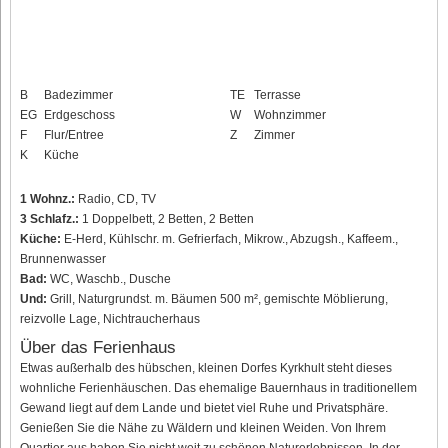
B
Badezimmer
TE
Terrasse
EG
Erdgeschoss
W
Wohnzimmer
F
Flur/Entree
Z
Zimmer
K
Küche
1 Wohnz.:
Radio, CD, TV
3 Schlafz.:
1 Doppelbett, 2 Betten, 2 Betten
Küche:
E-Herd, Kühlschr. m. Gefrierfach, Mikrow., Abzugsh., Kaffeem.,
Brunnenwasser
Bad:
WC, Waschb., Dusche
Und:
Grill, Naturgrundst. m. Bäumen 500 m², gemischte Möblierung,
reizvolle Lage, Nichtraucherhaus
Über das Ferienhaus
Etwas außerhalb des hübschen, kleinen Dorfes Kyrkhult steht dieses
wohnliche Ferienhäuschen. Das ehemalige Bauernhaus in traditionellem
Gewand liegt auf dem Lande und bietet viel Ruhe und Privatsphäre.
Genießen Sie die Nähe zu Wäldern und kleinen Weiden. Von Ihrem
Quartier aus haben Sie nicht weit zu schönen Naturerlebnissen. In der