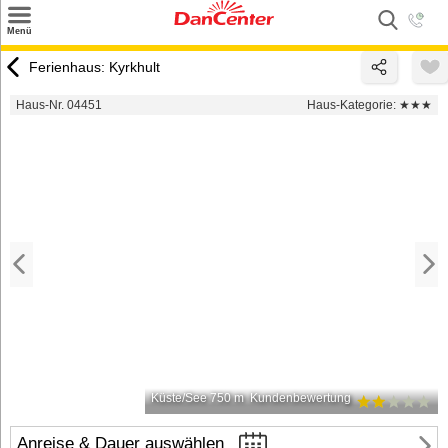
×
Menü
Suchen
Ferienhaus: Kyrkhult
Urlaubsziele
Haus-Nr. 04451
Haus-Kategorie:
★★★
Weitere Urlaubsziele
Angebote
Inspiration
Kontakt
Gut zu wissen
Login
Küste/See 750 m
Kundenbewertung
Anreise & Dauer auswählen