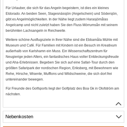
Für Urlauber, die sich für das Angeln begeistern, ist dies ein kleines
Eldorado. An beiden Seen, Slagesnässjön (Angelschein) und Södersjön,
gibt es Angelmöglichkeiten. In der Nähe liegt zudem Harasjömålas
Angelcamp und nicht zuletzt haben Sie den Fluss Mörrumsån mit seinem
berühmten Lachsangeln in Reichweite.
Weitere schöne Ausflugsziele in Ihrer Nähe sind die Ebbamåla Mühle mit
Museum und Café. Für Familien mit Kindern ist ein Besuch im Kreativum
außerhalb von Karlshamn ein Muss. Ein Wissenschaftszentrum für
Neugierige jeden Alters, ein fantastisches Haus voller Entdeckungsfreude
und Aha-Erlebnissen. Begeben Sie sich auf eine Safari-Tour durch den
größten Safaripark der nordischen Region, Eriksberg, mit Bewohnern wie
Rehe, Hirsche, Wisente, Mufflons und Wildschweine, die sich dort frei
untereinander bewegen.
Für Freunde des Golfsports liegt der Golfplatz des Boa Gk in Olofström am
nächsten.
Nebenkosten