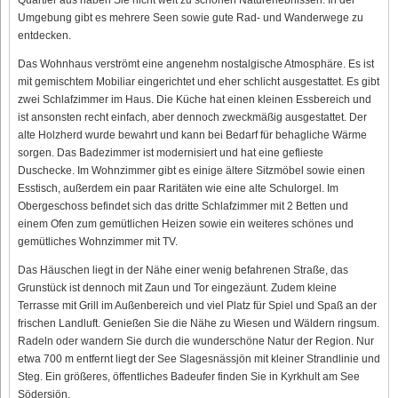
Umgebung gibt es mehrere Seen sowie gute Rad- und Wanderwege zu
entdecken.
Das Wohnhaus verströmt eine angenehm nostalgische Atmosphäre. Es ist
mit gemischtem Mobiliar eingerichtet und eher schlicht ausgestattet. Es gibt
zwei Schlafzimmer im Haus. Die Küche hat einen kleinen Essbereich und
ist ansonsten recht einfach, aber dennoch zweckmäßig ausgestattet. Der
alte Holzherd wurde bewahrt und kann bei Bedarf für behagliche Wärme
sorgen. Das Badezimmer ist modernisiert und hat eine geflieste
Duschecke. Im Wohnzimmer gibt es einige ältere Sitzmöbel sowie einen
Esstisch, außerdem ein paar Raritäten wie eine alte Schulorgel. Im
Obergeschoss befindet sich das dritte Schlafzimmer mit 2 Betten und
einem Ofen zum gemütlichen Heizen sowie ein weiteres schönes und
gemütliches Wohnzimmer mit TV.
Das Häuschen liegt in der Nähe einer wenig befahrenen Straße, das
Grunstück ist dennoch mit Zaun und Tor eingezäunt. Zudem kleine
Terrasse mit Grill im Außenbereich und viel Platz für Spiel und Spaß an der
frischen Landluft. Genießen Sie die Nähe zu Wiesen und Wäldern ringsum.
Radeln oder wandern Sie durch die wunderschöne Natur der Region. Nur
etwa 700 m entfernt liegt der See Slagesnässjön mit kleiner Strandlinie und
Steg. Ein größeres, öffentliches Badeufer finden Sie in Kyrkhult am See
Södersjön.