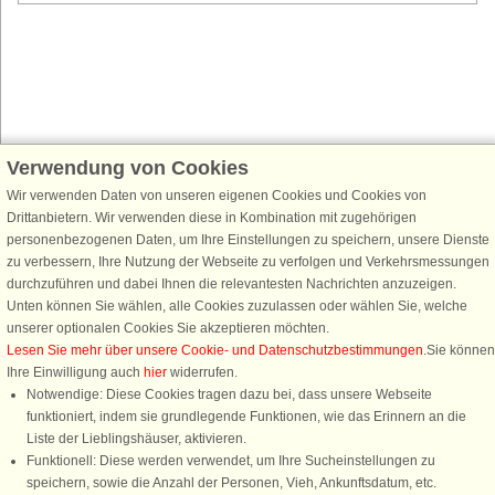
Verwendung von Cookies
Schließen Sie sich 100.000 Ferienhaus-Fans an
Wir verwenden Daten von unseren eigenen Cookies und Cookies von
Erhalten Sie einen
Willkommensgutschein von 25 €
für Ihren nächsten
Drittanbietern. Wir verwenden diese in Kombination mit zugehörigen
Ferienhausurlaub - melden Sie sich einfach für den DanCenter Newsletter
personenbezogenen Daten, um Ihre Einstellungen zu speichern, unsere Dienste
an. Verpassen Sie nie wieder exklusive Angebote, Gewinnspiele und
zu verbessern, Ihre Nutzung der Webseite zu verfolgen und Verkehrsmessungen
Urlaubstipps!
durchzuführen und dabei Ihnen die relevantesten Nachrichten anzuzeigen.
Unten können Sie wählen, alle Cookies zuzulassen oder wählen Sie, welche
unserer optionalen Cookies Sie akzeptieren möchten.
Lesen Sie mehr über unsere Cookie- und Datenschutzbestimmungen
.Sie können
Ihre Einwilligung auch
hier
widerrufen.
Newsletter abonnieren
Notwendige: Diese Cookies tragen dazu bei, dass unsere Webseite
funktioniert, indem sie grundlegende Funktionen, wie das Erinnern an die
Liste der Lieblingshäuser, aktivieren.
Funktionell: Diese werden verwendet, um Ihre Sucheinstellungen zu
speichern, sowie die Anzahl der Personen, Vieh, Ankunftsdatum, etc.
Folgen Sie uns: