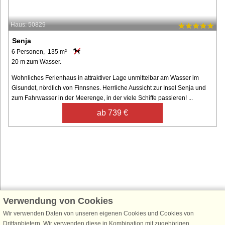
Haus: 50829
Senja
6 Personen, 135 m²
20 m zum Wasser.
Wohnliches Ferienhaus in attraktiver Lage unmittelbar am Wasser im
Gisundet, nördlich von Finnsnes. Herrliche Aussicht zur Insel Senja und
zum Fahrwasser in der Meerenge, in der viele Schiffe passieren! ...
ab 739 €
Verwendung von Cookies
Schließen Sie sich 100.000 Ferienhaus-Fans an
Wir verwenden Daten von unseren eigenen Cookies und Cookies von
Erhalten Sie einen
Willkommensgutschein von 25 €
für Ihren nächsten
Drittanbietern. Wir verwenden diese in Kombination mit zugehörigen