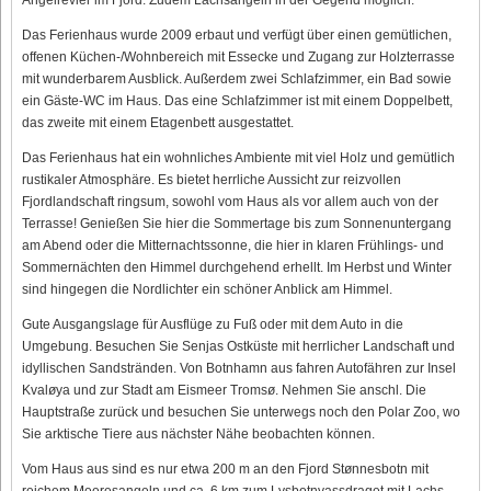
Das Ferienhaus wurde 2009 erbaut und verfügt über einen gemütlichen,
offenen Küchen-/Wohnbereich mit Essecke und Zugang zur Holzterrasse
mit wunderbarem Ausblick. Außerdem zwei Schlafzimmer, ein Bad sowie
ein Gäste-WC im Haus. Das eine Schlafzimmer ist mit einem Doppelbett,
das zweite mit einem Etagenbett ausgestattet.
Das Ferienhaus hat ein wohnliches Ambiente mit viel Holz und gemütlich
rustikaler Atmosphäre. Es bietet herrliche Aussicht zur reizvollen
Fjordlandschaft ringsum, sowohl vom Haus als vor allem auch von der
Terrasse! Genießen Sie hier die Sommertage bis zum Sonnenuntergang
am Abend oder die Mitternachtssonne, die hier in klaren Frühlings- und
Sommernächten den Himmel durchgehend erhellt. Im Herbst und Winter
sind hingegen die Nordlichter ein schöner Anblick am Himmel.
Gute Ausgangslage für Ausflüge zu Fuß oder mit dem Auto in die
Umgebung. Besuchen Sie Senjas Ostküste mit herrlicher Landschaft und
idyllischen Sandstränden. Von Botnhamn aus fahren Autofähren zur Insel
Kvaløya und zur Stadt am Eismeer Tromsø. Nehmen Sie anschl. Die
Hauptstraße zurück und besuchen Sie unterwegs noch den Polar Zoo, wo
Sie arktische Tiere aus nächster Nähe beobachten können.
Vom Haus aus sind es nur etwa 200 m an den Fjord Stønnesbotn mit
reichem Meeresangeln und ca. 6 km zum Lysbotnvassdraget mit Lachs,