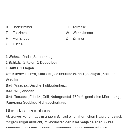
B
Badezimmer
TE
Terrasse
E
Esszimmer
W
Wohnzimmer
F
Flur/Entree
Z
Zimmer
K
Küche
1 Wohnz.:
Radio, Stereoanlage
2 Schlafz.:
2 Kojen, 1 Doppelbett
1 Hems:
2 Liegen
Off. Küche:
E-Herd, Kühlschr., Gefriertruhe 60-99 l., Abzugsh., Kaffeem.,
Waschm.
Bad:
Waschb., Dusche, Fußbodenheiz.
Bad:
WC, Waschb.
Und:
Terrasse, E-Heiz., Grill, Naturgrundst. 750 m², gemischte Möblierung,
Panorama-Seeblick, Nichtraucherhaus
Über das Ferienhaus
Attraktives Ferienhaus in urigem Stil, auf einem herrlichen Naturgrundstück
mit großartiger Aussicht, im Nordosten der Insel Senja gelegen. Gutes
Angelrevier im Fjord. Zudem Lachsangeln in der Gegend möglich.