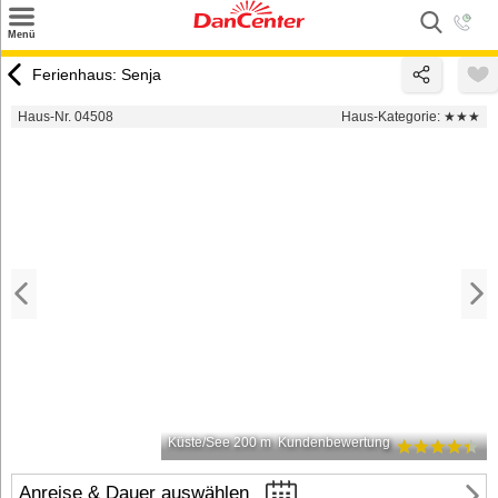
×
Menü
Suchen
Ferienhaus: Senja
Urlaubsziele
Haus-Nr. 04508
Haus-Kategorie:
★★★
Weitere Urlaubsziele
Angebote
Inspiration
Kontakt
Gut zu wissen
Login
Küste/See 200 m
Kundenbewertung
Anreise & Dauer auswählen