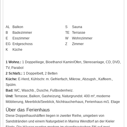
AL
Balkon
S
Sauna
B
Badezimmer
TE
Terrasse
E
Esszimmer
W
Wohnzimmer
EG
Erdgeschoss
Z
Zimmer
K
Küche
1 Wohnz.:
1 Doppelliege, Bioethanol Kamin/Ofen, Stereoanlage, CD, DVD,
TV, Parabol
2 Schlafz.:
1 Doppelbett, 2 Betten
Küche:
E-Herd, Kühlschr. m. Gefrierfach, Mikrow., Abzugsh., Kaffeem.,
Spülm.
Bad:
WC, Waschb., Dusche, Fußbodenheiz.
Und:
Terrasse, Balkon, Gasheizung, Naturgrundst. 400 m², moderne
Möblierung, Meerblick/Seeblick, Nichtraucherhaus, Ferienhaus m/1. Etage
Über das Ferienhaus
Diese Doppelhaushälften liegen in zweiter Reihe, umgeben von
Sandstränden und einem Naturgebiet in Marina Wendtorf an der Kieler
Förde. Die Häuser wurden modern im skandinavischen Stil auf zwei