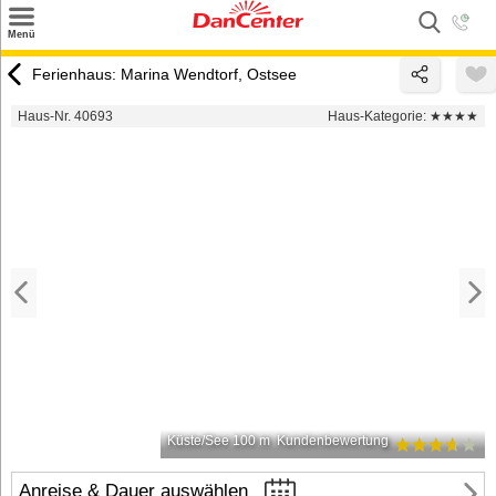
×
Menü
Suchen
Ferienhaus: Marina Wendtorf, Ostsee
Urlaubsziele
Haus-Nr. 40693
Haus-Kategorie:
★★★★
Weitere Urlaubsziele
Angebote
Inspiration
Kontakt
Gut zu wissen
Login
Küste/See 100 m
Kundenbewertung
Anreise & Dauer auswählen