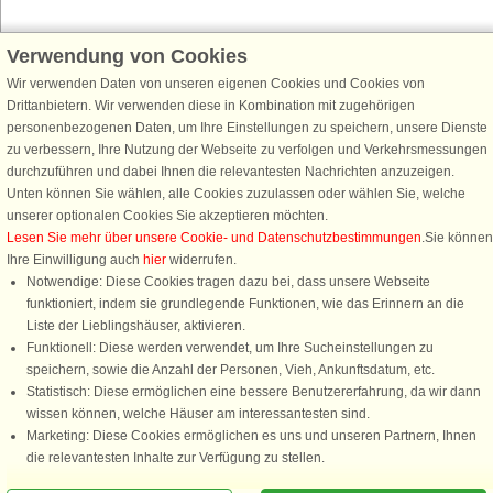
Verwendung von Cookies
Schließen Sie sich 100.000 Ferienhaus-Fans an
Wir verwenden Daten von unseren eigenen Cookies und Cookies von
Erhalten Sie einen
Willkommensgutschein von 25 €
für Ihren nächsten
Drittanbietern. Wir verwenden diese in Kombination mit zugehörigen
Ferienhausurlaub - melden Sie sich einfach für den DanCenter Newsletter
personenbezogenen Daten, um Ihre Einstellungen zu speichern, unsere Dienste
an. Verpassen Sie nie wieder exklusive Angebote, Gewinnspiele und
zu verbessern, Ihre Nutzung der Webseite zu verfolgen und Verkehrsmessungen
Urlaubstipps!
durchzuführen und dabei Ihnen die relevantesten Nachrichten anzuzeigen.
Unten können Sie wählen, alle Cookies zuzulassen oder wählen Sie, welche
unserer optionalen Cookies Sie akzeptieren möchten.
Lesen Sie mehr über unsere Cookie- und Datenschutzbestimmungen
.Sie können
Ihre Einwilligung auch
hier
widerrufen.
Newsletter abonnieren
Notwendige: Diese Cookies tragen dazu bei, dass unsere Webseite
funktioniert, indem sie grundlegende Funktionen, wie das Erinnern an die
Liste der Lieblingshäuser, aktivieren.
Funktionell: Diese werden verwendet, um Ihre Sucheinstellungen zu
speichern, sowie die Anzahl der Personen, Vieh, Ankunftsdatum, etc.
Folgen Sie uns:
Statistisch: Diese ermöglichen eine bessere Benutzererfahrung, da wir dann
wissen können, welche Häuser am interessantesten sind.
DanCenter Kundenbewertung
Marketing: Diese Cookies ermöglichen es uns und unseren Partnern, Ihnen
4,1 von 5
die relevantesten Inhalte zur Verfügung zu stellen.
basierend auf mehr 135.870 Kundenbewertungen