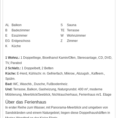
AL
Balkon
S
Sauna
B
Badezimmer
TE
Terrasse
E
Esszimmer
W
Wohnzimmer
EG
Erdgeschoss
Z
Zimmer
K
Küche
1 Wohnz.:
1 Doppelliege, Bioethanol Kamin/Ofen, Stereoanlage, CD, DVD,
TV, Parabol
2 Schlafz.:
1 Doppelbett, 2 Betten
Küche:
E-Herd, Kühlschr. m. Gefrierfach, Mikrow., Abzugsh., Kaffeem.,
Spülm.
Bad:
WC, Waschb., Dusche, Fußbodenheiz.
Und:
Terrasse, Balkon, Gasheizung, Naturgrundst. 400 m², moderne
Möblierung, Meerblick/Seeblick, Nichtraucherhaus, Ferienhaus m/1. Etage
Über das Ferienhaus
In erster Reihe zum Wasser, mit Panorama-Meerblick und umgeben von
Sandstränden und einem Naturgebiet, liegen diese Doppelhaushälften in
Marina Wendtorf an der Kieler Förde.