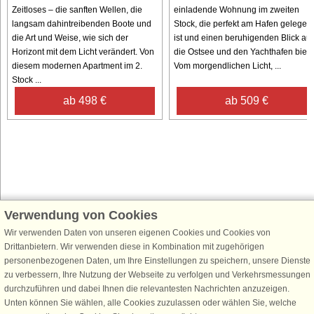
Zeitloses – die sanften Wellen, die
einladende Wohnung im zweiten
langsam dahintreibenden Boote und
Stock, die perfekt am Hafen gelegen
die Art und Weise, wie sich der
ist und einen beruhigenden Blick auf
Horizont mit dem Licht verändert. Von
die Ostsee und den Yachthafen bietet
diesem modernen Apartment im 2.
Vom morgendlichen Licht, ...
Stock ...
ab 498 €
ab 509 €
Verwendung von Cookies
Schließen Sie sich 100.000 Ferienhaus-Fans an
Wir verwenden Daten von unseren eigenen Cookies und Cookies von
Erhalten Sie einen
Willkommensgutschein von 25 €
für Ihren nächsten
Drittanbietern. Wir verwenden diese in Kombination mit zugehörigen
Ferienhausurlaub - melden Sie sich einfach für den DanCenter Newsletter
personenbezogenen Daten, um Ihre Einstellungen zu speichern, unsere Dienste
an. Verpassen Sie nie wieder exklusive Angebote, Gewinnspiele und
zu verbessern, Ihre Nutzung der Webseite zu verfolgen und Verkehrsmessungen
Urlaubstipps!
durchzuführen und dabei Ihnen die relevantesten Nachrichten anzuzeigen.
Unten können Sie wählen, alle Cookies zuzulassen oder wählen Sie, welche