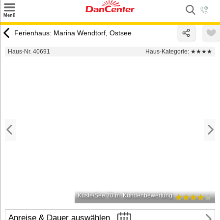
×
Menü
Suchen
Ferienhaus: Marina Wendtorf, Ostsee
Urlaubsziele
Haus-Nr. 40691
Haus-Kategorie:
★★★★
Weitere Urlaubsziele
Angebote
Inspiration
Kontakt
Gut zu wissen
Login
Küste/See 70 m
Kundenbewertung
Anreise & Dauer auswählen