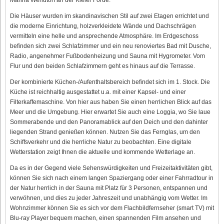
Die Häuser wurden im skandinavischen Stil auf zwei Etagen errichtet und
die moderne Einrichtung, holzverkleidete Wände und Dachschrägen
vermitteln eine helle und ansprechende Atmosphäre. Im Erdgeschoss
befinden sich zwei Schlafzimmer und ein neu renoviertes Bad mit Dusche,
Radio, angenehmer Fußbodenheizung und Sauna mit Hygrometer. Vom
Flur und den beiden Schlafzimmern geht es hinaus auf die Terrasse.
Der kombinierte Küchen-/Aufenthaltsbereich befindet sich im 1. Stock. Die
Küche ist reichhaltig ausgestattet u.a. mit einer Kapsel- und einer
Filterkaffemaschine. Von hier aus haben Sie einen herrlichen Blick auf das
Meer und die Umgebung. Hier erwartet Sie auch eine Loggia, wo Sie laue
Sommerabende und den Panoramablick auf den Deich und den dahinter
liegenden Strand genießen können. Nutzen Sie das Fernglas, um den
Schiffsverkehr und die herrliche Natur zu beobachten. Eine digitale
Wetterstation zeigt Ihnen die aktuelle und kommende Wetterlage an.
Da es in der Gegend viele Sehenswürdigkeiten und Freizeitaktivitäten gibt,
können Sie sich nach einem langen Spaziergang oder einer Fahrradtour in
der Natur herrlich in der Sauna mit Platz für 3 Personen, entspannen und
verwöhnen, und dies zu jeder Jahreszeit und unabhängig vom Wetter. Im
Wohnzimmer können Sie es sich vor dem Flachbildfernseher (smart TV) mit
Blu-ray Player bequem machen, einen spannenden Film ansehen und