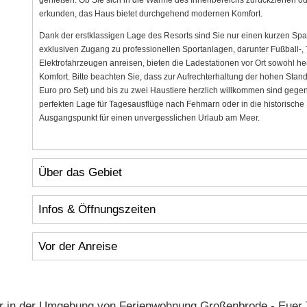
erkunden, das Haus bietet durchgehend modernen Komfort.
Dank der erstklassigen Lage des Resorts sind Sie nur einen kurzen Spa
exklusiven Zugang zu professionellen Sportanlagen, darunter Fußball-, T
Elektrofahrzeugen anreisen, bieten die Ladestationen vor Ort sowohl h
Komfort. Bitte beachten Sie, dass zur Aufrechterhaltung der hohen St
Euro pro Set) und bis zu zwei Haustiere herzlich willkommen sind gegen
perfekten Lage für Tagesausflüge nach Fehmarn oder in die historische S
Ausgangspunkt für einen unvergesslichen Urlaub am Meer.
Über das Gebiet
Infos & Öffnungszeiten
Vor der Anreise
r in der Umgebung von Ferienwohnung Großenbrode - Euer 