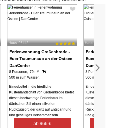
Haus: 96443
Haus: 58752
Ferienwohnung Großenbrode -
Ferienwohnung Groß
Euer Traumurlaub an der Ostsee |
Euer Traumurlaub an 
DanCenter
DanCenter
8 Personen, 79 m²
8 Personen, 79 m²
500 m zum Wasser.
500 m zum Wasser.
Eingebettet in die friedliche
Eingebettet in die friedliche
Küstenlandschaft von Großenbrode bietet
Küstenlandschaft von Groß
dieses hochwertige Ferienhaus im
dieses hochwertige Ferien
dänischen Stil einen stilvollen
dänischen Stil einen stilvol
Rückzugsort, der ganz auf Entspannung
Rückzugsort, der ganz auf
und geselliges Beisammensein ...
und geselliges Beisammense
ab 966 €
ab 966 €