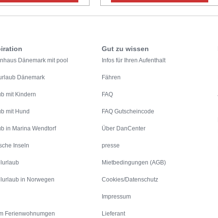
iration
Gut zu wissen
enhaus Dänemark mit pool
Infos für Ihren Aufenthalt
urlaub Dänemark
Fähren
ub mit Kindern
FAQ
ub mit Hund
FAQ Gutscheincode
ub in Marina Wendtorf
Über DanCenter
sche Inseln
presse
lurlaub
Mietbedingungen (AGB)
lurlaub in Norwegen
Cookies/Datenschutz
Impressum
m Ferienwohnumgen
Lieferant