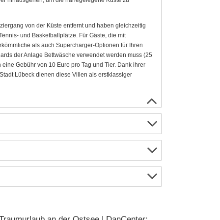
ziergang von der Küste entfernt und haben gleichzeitig
ennis- und Basketballplätze. Für Gäste, die mit
erkömmliche als auch Supercharger-Optionen für Ihren
andards der Anlage Bettwäsche verwendet werden muss (25
 eine Gebühr von 10 Euro pro Tag und Tier. Dank ihrer
tadt Lübeck dienen diese Villen als erstklassiger
Traumurlaub an der Ostsee | DanCenter: