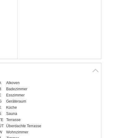
A
Alkoven
B
Badezimmer
E
Esszimmer
G
Geräteraum
K
Küche
S
Sauna
TE
Terrasse
ÜT
Überdachte Terrasse
W
Wohnzimmer