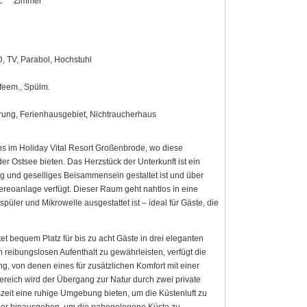
Z
Zimmer
, TV, Parabol, Hochstuhl
ffeem., Spülm.
erung, Ferienhausgebiet, Nichtraucherhaus
s im Holiday Vital Resort Großenbrode, wo diese
r Ostsee bieten. Das Herzstück der Unterkunft ist ein
g und geselliges Beisammensein gestaltet ist und über
ereoanlage verfügt. Dieser Raum geht nahtlos in eine
üler und Mikrowelle ausgestattet ist – ideal für Gäste, die
et bequem Platz für bis zu acht Gäste in drei eleganten
 reibungslosen Aufenthalt zu gewährleisten, verfügt die
, von denen eines für zusätzlichen Komfort mit einer
eich wird der Übergang zur Natur durch zwei private
szeit eine ruhige Umgebung bieten, um die Küstenluft zu
der hinausgehen, um die nahegelegene Küste zu