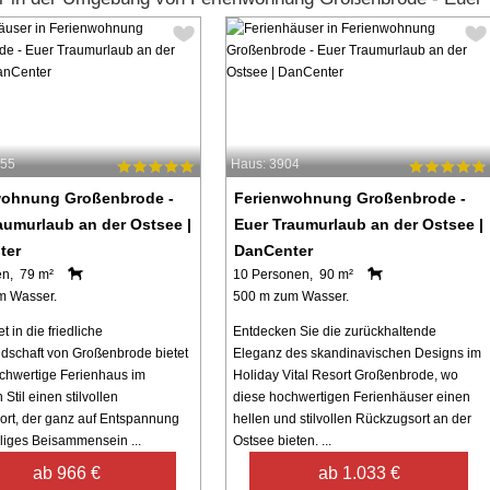
755
Haus: 3904
wohnung Großenbrode -
Ferienwohnung Großenbrode -
aumurlaub an der Ostsee |
Euer Traumurlaub an der Ostsee |
ter
DanCenter
en, 79 m²
10 Personen, 90 m²
m Wasser.
500 m zum Wasser.
t in die friedliche
Entdecken Sie die zurückhaltende
dschaft von Großenbrode bietet
Eleganz des skandinavischen Designs im
chwertige Ferienhaus im
Holiday Vital Resort Großenbrode, wo
Stil einen stilvollen
diese hochwertigen Ferienhäuser einen
rt, der ganz auf Entspannung
hellen und stilvollen Rückzugsort an der
liges Beisammensein ...
Ostsee bieten. ...
ab 966 €
ab 1.033 €