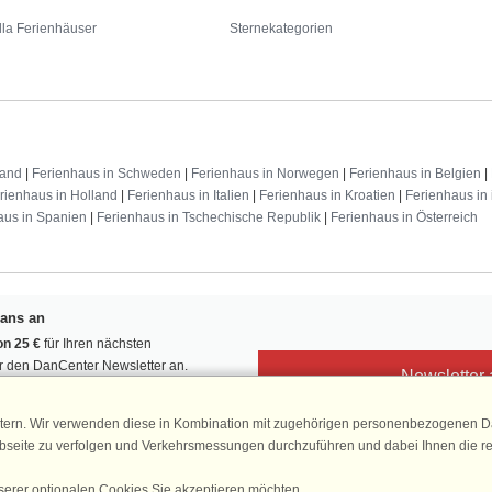
lla Ferienhäuser
Sternekategorien
land
|
Ferienhaus in Schweden
|
Ferienhaus in Norwegen
|
Ferienhaus in Belgien
|
rienhaus in Holland
|
Ferienhaus in Italien
|
Ferienhaus in Kroatien
|
Ferienhaus in 
aus in Spanien
|
Ferienhaus in Tschechische Republik
|
Ferienhaus in Österreich
Fans an
n 25 €
für Ihren nächsten
ür den DanCenter Newsletter an.
Newsletter
, Gewinnspiele und Urlaubstipps!
tern. Wir verwenden diese in Kombination mit zugehörigen personenbezogenen Da
ebseite zu verfolgen und Verkehrsmessungen durchzuführen und dabei Ihnen die r
serer optionalen Cookies Sie akzeptieren möchten.