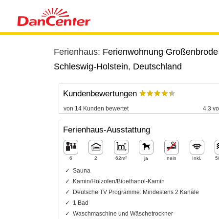
Ferienhaus:
Ferienwohnung Großenbrode -
Schleswig-Holstein
,
Deutschland
Kundenbewertungen
von 14 Kunden bewertet
4.3 vo
Ferienhaus-Ausstattung
6
2
62m²
ja
nein
Inkl.
5
Sauna
Kamin/Holzofen/Bioethanol-Kamin
Deutsche TV Programme: Mindestens 2 Kanäle
1 Bad
Waschmaschine und Wäschetrockner