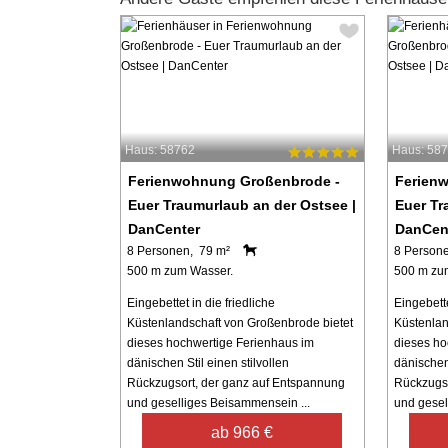
Haus: 58762
Haus: 58
Ferienwohnung Großenbrode -
Ferien
Euer Traumurlaub an der Ostsee |
Euer Tr
DanCenter
DanCen
8 Personen, 79 m²
8 Person
500 m zum Wasser.
500 m zu
Eingebettet in die friedliche
Eingebette
Küstenlandschaft von Großenbrode bietet
Küstenlan
dieses hochwertige Ferienhaus im
dieses ho
dänischen Stil einen stilvollen
dänischen 
Rückzugsort, der ganz auf Entspannung
Rückzugso
und geselliges Beisammensein ...
und gesel
ab 966 €