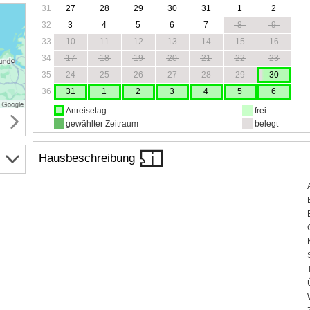
31
27
28
29
30
31
1
2
32
3
4
5
6
7
8
9
33
10
11
12
13
14
15
16
34
17
18
19
20
21
22
23
35
24
25
26
27
28
29
30
36
31
1
2
3
4
5
6
Anreisetag
frei
gewählter Zeitraum
belegt
Hausbeschreibung