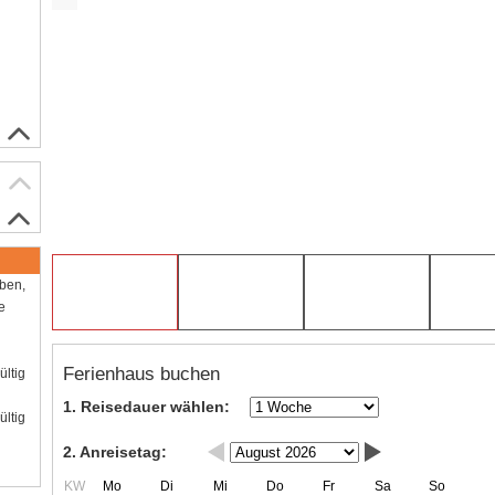
aben,
e
Ferienhaus buchen
ültig
1. Reisedauer wählen:
ültig
2. Anreisetag:
KW
Mo
Di
Mi
Do
Fr
Sa
So