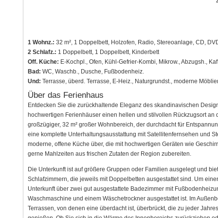
1 Wohnz.:
32 m², 1 Doppelbett, Holzofen, Radio, Stereoanlage, CD, DVD
2 Schlafz.:
1 Doppelbett, 1 Doppelbett, Kinderbett
Off. Küche:
E-Kochpl., Ofen, Kühl-Gefrier-Kombi, Mikrow., Abzugsh., Ka
Bad:
WC, Waschb., Dusche, Fußbodenheiz.
Und:
Terrasse, überd. Terrasse, E-Heiz., Naturgrundst., moderne Möbli
Über das Ferienhaus
Entdecken Sie die zurückhaltende Eleganz des skandinavischen Design
hochwertigen Ferienhäuser einen hellen und stilvollen Rückzugsort an de
großzügiger, 32 m² großer Wohnbereich, der durchdacht für Entspannun
eine komplette Unterhaltungsausstattung mit Satellitenfernsehen und St
moderne, offene Küche über, die mit hochwertigen Geräten wie Geschirrsp
gerne Mahlzeiten aus frischen Zutaten der Region zubereiten.
Die Unterkunft ist auf größere Gruppen oder Familien ausgelegt und biet
Schlafzimmern, die jeweils mit Doppelbetten ausgestattet sind. Um einen
Unterkunft über zwei gut ausgestattete Badezimmer mit Fußbodenheizung
Waschmaschine und einem Wäschetrockner ausgestattet ist. Im Außenber
Terrassen, von denen eine überdacht ist, überbrückt, die zu jeder Jahre
genießen. Ob Sie sich in die Wärme des Innenbereichs zurückziehen o