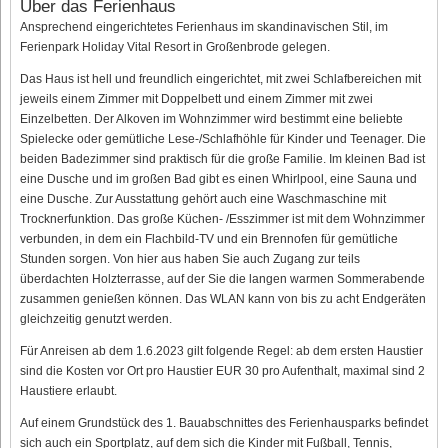
Über das Ferienhaus
Ansprechend eingerichtetes Ferienhaus im skandinavischen Stil, im
Ferienpark Holiday Vital Resort in Großenbrode gelegen.
Das Haus ist hell und freundlich eingerichtet, mit zwei Schlafbereichen mit
jeweils einem Zimmer mit Doppelbett und einem Zimmer mit zwei
Einzelbetten. Der Alkoven im Wohnzimmer wird bestimmt eine beliebte
Spielecke oder gemütliche Lese-/Schlafhöhle für Kinder und Teenager. Die
beiden Badezimmer sind praktisch für die große Familie. Im kleinen Bad ist
eine Dusche und im großen Bad gibt es einen Whirlpool, eine Sauna und
eine Dusche. Zur Ausstattung gehört auch eine Waschmaschine mit
Trocknerfunktion. Das große Küchen- /Esszimmer ist mit dem Wohnzimmer
verbunden, in dem ein Flachbild-TV und ein Brennofen für gemütliche
Stunden sorgen. Von hier aus haben Sie auch Zugang zur teils
überdachten Holzterrasse, auf der Sie die langen warmen Sommerabende
zusammen genießen können. Das WLAN kann von bis zu acht Endgeräten
gleichzeitig genutzt werden.
Für Anreisen ab dem 1.6.2023 gilt folgende Regel: ab dem ersten Haustier
sind die Kosten vor Ort pro Haustier EUR 30 pro Aufenthalt, maximal sind 2
Haustiere erlaubt.
Auf einem Grundstück des 1. Bauabschnittes des Ferienhausparks befindet
sich auch ein Sportplatz, auf dem sich die Kinder mit Fußball, Tennis,