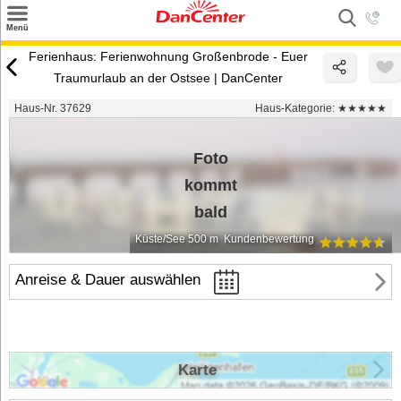
×
Menü
Suchen
Ferienhaus: Ferienwohnung Großenbrode - Euer
Traumurlaub an der Ostsee | DanCenter
Urlaubsziele
Haus-Nr. 37629
Haus-Kategorie:
★★★★★
Weitere Urlaubsziele
Foto
Angebote
kommt
Inspiration
bald
Kontakt
Küste/See 500 m
Kundenbewertung
Gut zu wissen
Anreise & Dauer auswählen
Login
Karte