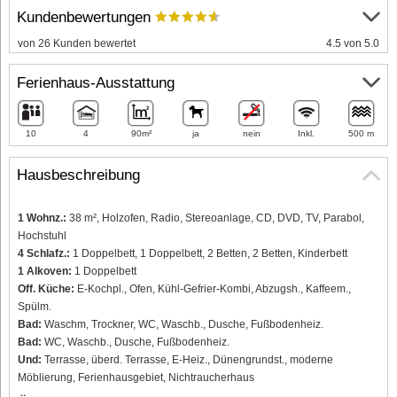
Kundenbewertungen
von 26 Kunden bewertet
4.5 von 5.0
Ferienhaus-Ausstattung
10
4
90m²
ja
nein
Inkl.
500 m
Hausbeschreibung
1 Wohnz.:
38 m², Holzofen, Radio, Stereoanlage, CD, DVD, TV, Parabol,
Hochstuhl
4 Schlafz.:
1 Doppelbett, 1 Doppelbett, 2 Betten, 2 Betten, Kinderbett
1 Alkoven:
1 Doppelbett
Off. Küche:
E-Kochpl., Ofen, Kühl-Gefrier-Kombi, Abzugsh., Kaffeem.,
Spülm.
Bad:
Waschm, Trockner, WC, Waschb., Dusche, Fußbodenheiz.
Bad:
WC, Waschb., Dusche, Fußbodenheiz.
Und:
Terrasse, überd. Terrasse, E-Heiz., Dünengrundst., moderne
Möblierung, Ferienhausgebiet, Nichtraucherhaus