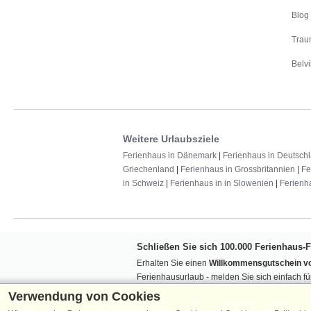
Blog
Trau
Belvi
Weitere Urlaubsziele
Ferienhaus in Dänemark
|
Ferienhaus in Deutsch
Griechenland
|
Ferienhaus in Grossbritannien
|
Fe
in Schweiz
|
Ferienhaus in in Slowenien
|
Ferienh
Schließen Sie sich 100.000 Ferienhaus-
Erhalten Sie einen
Willkommensgutschein vo
Ferienhausurlaub - melden Sie sich einfach f
Verpassen Sie nie wieder exklusive Angebote
Verwendung von Cookies