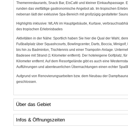
Themenrestaurants, Snack Bar, EisCafé und kleiner Einkaufspassage. Ei
runden das vielfältige gastronomische Angebot ab. Im tropischen Erle
nebenan lädt der exklusive Spa-Bereich mit großzügig gestalteter Sa
Highlights inklusive: WLAN im Hauptgebäude, Kurtaxe, verbrauchsabhä
des tropischen Erlebnisbades
Aktivitäten in der Nähe: Sportlich haben Sie hier die Qual der Wahl, de
Fußballplatz über Squashcourts, Bowlingcenter, Darts, Boccia, Minigolf,
bis hin zu Badminton, Tischtennis und einer Trampolin-Anlage. Unterne
Badesee mit Strand (1 Kilometer entfernt). Der hoteleigene Golfplatz, fü
Kilometer entfernt. Auf dem Resortgelände gibt es auch eine Westernstadt
Aufführungen und abenteuerlichen Übernachtungen einen echter Spaßfakt
Aufgrund von Renovierungsarbeiten bzw. dem Neubau der Dampfsauna b
geschlossen.
Über das Gebiet
Infos & Öffnungszeiten