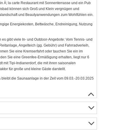
n À; la carte Restaurant mit Sonnenterrasse und ein Pub
bnisbad können sich Groß und Klein vergnügen und
unalandschaft und Beautyanwendungen zum Wohlfühlen ein.
ngige Energiekosten, Bettwäsche, Endreinigung, Nutzung
nn es gibt viele In- und Outdoor-Angebote: Vom Tennis- und
 Reitanlage, Angelteich (gg. Gebühr) und Fahrradverleih,
hmen Sie eine Kremserfahrt oder tauchen Sie ein im
r den Sie eine Greenfee-Ermäßigung erhalten, liegt nur 6
 mit Tipi-Indianerdorf, die mit ihren saisonalen
or für große und kleine Gäste darstellt.
leibt die Saunaanlage in der Zeit vom 09.03.-20.03.2025