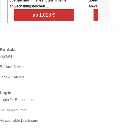
überdachtes Innenzentrum mit einer
überdachtes Innenzentrum 
abwechslungsreichen ...
abwechslungsreichen ...
ab 1.018 €
ab 907 €
Kontakt
Kontakt
Rückruf-Service
Jobs & Karriere
Login
Login für Reisebüros
Hauseigentümer
Responsible Disclosure