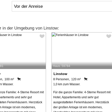
Vor der Anreise
r in der Umgebung von Linstow:
781
Haus: 59784
w
Linstow
en, 100 m²
8 Personen, 120 m²
m Wasser.
1,0 km zum Wasser.
anze Familie: 4-Sterne Resort mit
Für die ganze Familie: 4-Sterne Resort mit
partements und sehr gut
Hotel, Appartements und sehr gut
teten Ferienhäusern. Herzstück
ausgestatteten Ferienhäusern. Herzstück
n Anlage ist ein modernes,
der großen Anlage ist ein modernes,