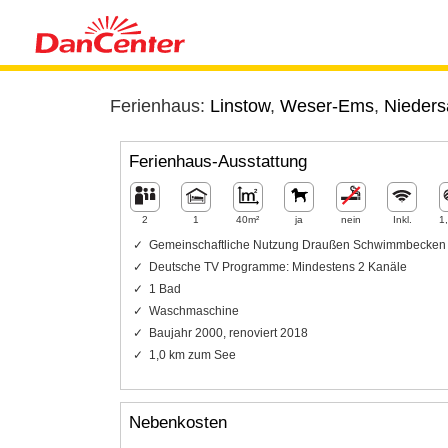
Ferienhaus:
Linstow
,
Weser-Ems
,
Nieder
Ferienhaus-Ausstattung
2
1
40m²
ja
nein
Inkl.
1
Gemeinschaftliche Nutzung Draußen Schwimmbecken
Deutsche TV Programme: Mindestens 2 Kanäle
1 Bad
Waschmaschine
Baujahr 2000, renoviert 2018
1,0 km zum See
Nebenkosten