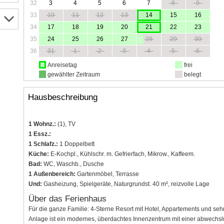
32
3
4
5
6
7
8
9
33
10
11
12
13
14
15
16
34
17
18
19
20
21
22
23
35
24
25
26
27
28
29
30
36
31
1
2
3
4
5
6
Anreisetag
frei
gewählter Zeitraum
belegt
Hausbeschreibung
1 Wohnz.:
(1), TV
1 Essz.:
1 Schlafz.:
1 Doppelbett
Küche:
E-Kochpl., Kühlschr. m. Gefrierfach, Mikrow., Kaffeem.
Bad:
WC, Waschb., Dusche
1 Außenbereich:
Gartenmöbel, Terrasse
Und:
Gasheizung, Spielgeräte, Naturgrundst. 40 m², reizvolle Lage
Über das Ferienhaus
Für die ganze Familie: 4-Sterne Resort mit Hotel, Appartements und seh
Anlage ist ein modernes, überdachtes Innenzentrum mit einer abwechsl