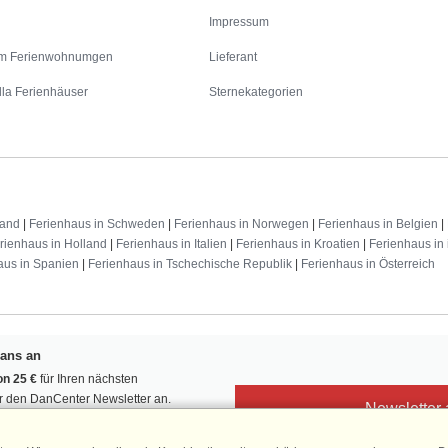
Impressum
m Ferienwohnumgen
Lieferant
lla Ferienhäuser
Sternekategorien
land
|
Ferienhaus in Schweden
|
Ferienhaus in Norwegen
|
Ferienhaus in Belgien
|
rienhaus in Holland
|
Ferienhaus in Italien
|
Ferienhaus in Kroatien
|
Ferienhaus in 
aus in Spanien
|
Ferienhaus in Tschechische Republik
|
Ferienhaus in Österreich
Fans an
n 25 €
für Ihren nächsten
ür den DanCenter Newsletter an.
Newsletter
, Gewinnspiele und Urlaubstipps!