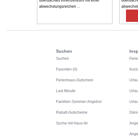
überdachtes Innenzentrum mit einer
überdacht
abwechslungsreichen ...
abwechslu
Suchen
Insp
Suchen
Feri
Favoriten (0)
Kurz
Ferienhaus-Gutschein
Urla
Last Minute
Urla
Familien-Sommer-Angebot
Urla
Rabatt-Gutscheine
Däni
Suche mit Haus-Nr.
Ange
Ange