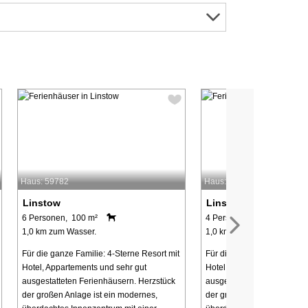
Haus: 59782
Haus: 59789
Linstow
Linstow
6 Personen, 100 m²
4 Personen, 80 m²
1,0 km zum Wasser.
1,0 km zum Wasser.
Für die ganze Familie: 4-Sterne Resort mit
Für die ganze Familie: 4-St
Hotel, Appartements und sehr gut
Hotel, Appartements und se
ausgestatteten Ferienhäusern. Herzstück
ausgestatteten Ferienhäuse
der großen Anlage ist ein modernes,
der großen Anlage ist ein 