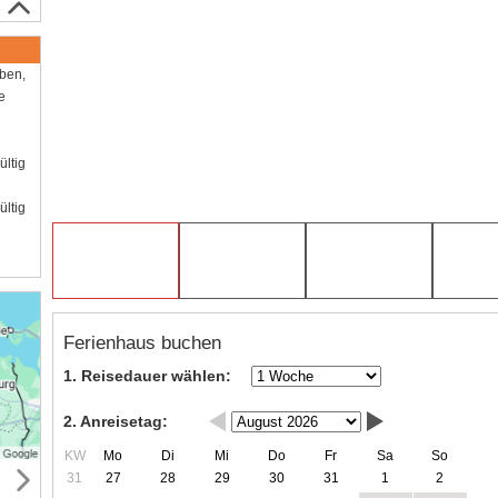
aben,
e
ültig
ültig
Ferienhaus buchen
1. Reisedauer wählen:
2. Anreisetag:
KW
Mo
Di
Mi
Do
Fr
Sa
So
31
27
28
29
30
31
1
2