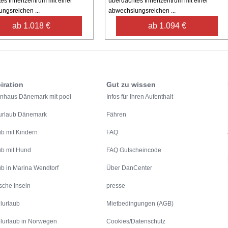
es Innenzentrum mit einer
überdachtes Innenzentrum mit einer
ngsreichen ...
abwechslungsreichen ...
ab 1.018 €
ab 1.094 €
iration
Gut zu wissen
enhaus Dänemark mit pool
Infos für Ihren Aufenthalt
urlaub Dänemark
Fähren
ub mit Kindern
FAQ
ub mit Hund
FAQ Gutscheincode
ub in Marina Wendtorf
Über DanCenter
sche Inseln
presse
lurlaub
Mietbedingungen (AGB)
lurlaub in Norwegen
Cookies/Datenschutz