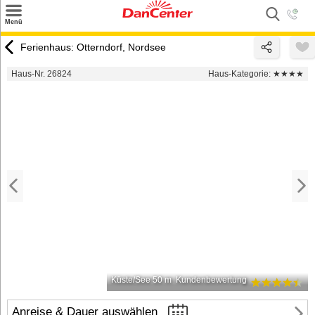
×
Menü
Suchen
Ferienhaus: Otterndorf, Nordsee
Urlaubsziele
Haus-Nr. 26824
Haus-Kategorie:
★★★★
Weitere Urlaubsziele
Angebote
Inspiration
Kontakt
Gut zu wissen
Login
Küste/See 50 m
Kundenbewertung
Anreise & Dauer auswählen