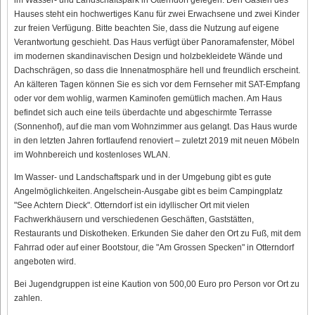
Hauses steht ein hochwertiges Kanu für zwei Erwachsene und zwei Kinder
zur freien Verfügung. Bitte beachten Sie, dass die Nutzung auf eigene
Verantwortung geschieht. Das Haus verfügt über Panoramafenster, Möbel
im modernen skandinavischen Design und holzbekleidete Wände und
Dachschrägen, so dass die Innenatmosphäre hell und freundlich erscheint.
An kälteren Tagen können Sie es sich vor dem Fernseher mit SAT-Empfang
oder vor dem wohlig, warmen Kaminofen gemütlich machen. Am Haus
befindet sich auch eine teils überdachte und abgeschirmte Terrasse
(Sonnenhof), auf die man vom Wohnzimmer aus gelangt. Das Haus wurde
in den letzten Jahren fortlaufend renoviert – zuletzt 2019 mit neuen Möbeln
im Wohnbereich und kostenloses WLAN.
Im Wasser- und Landschaftspark und in der Umgebung gibt es gute
Angelmöglichkeiten. Angelschein-Ausgabe gibt es beim Campingplatz
"See Achtern Dieck". Otterndorf ist ein idyllischer Ort mit vielen
Fachwerkhäusern und verschiedenen Geschäften, Gaststätten,
Restaurants und Diskotheken. Erkunden Sie daher den Ort zu Fuß, mit dem
Fahrrad oder auf einer Bootstour, die "Am Grossen Specken" in Otterndorf
angeboten wird.
Bei Jugendgruppen ist eine Kaution von 500,00 Euro pro Person vor Ort zu
zahlen.