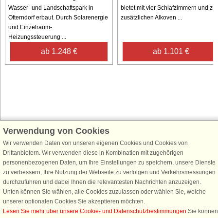
Wasser- und Landschaftspark in
bietet mit vier Schlafzimmern und zw
Otterndorf erbaut. Durch Solarenergie
zusätzlichen Alkoven ...
und Einzelraum-
Heizungssteuerung ...
ab 1.248 €
ab 1.101 €
Verwendung von Cookies
Schließen Sie sich 100.000 Ferienhaus-Fans an
Wir verwenden Daten von unseren eigenen Cookies und Cookies von
Erhalten Sie einen
Willkommensgutschein von 25 €
für Ihren nächsten
Drittanbietern. Wir verwenden diese in Kombination mit zugehörigen
Ferienhausurlaub - melden Sie sich einfach für den DanCenter Newsletter
personenbezogenen Daten, um Ihre Einstellungen zu speichern, unsere Dienste
an. Verpassen Sie nie wieder exklusive Angebote, Gewinnspiele und
zu verbessern, Ihre Nutzung der Webseite zu verfolgen und Verkehrsmessungen
Urlaubstipps!
durchzuführen und dabei Ihnen die relevantesten Nachrichten anzuzeigen.
Unten können Sie wählen, alle Cookies zuzulassen oder wählen Sie, welche
unserer optionalen Cookies Sie akzeptieren möchten.
Lesen Sie mehr über unsere Cookie- und Datenschutzbestimmungen
.Sie können