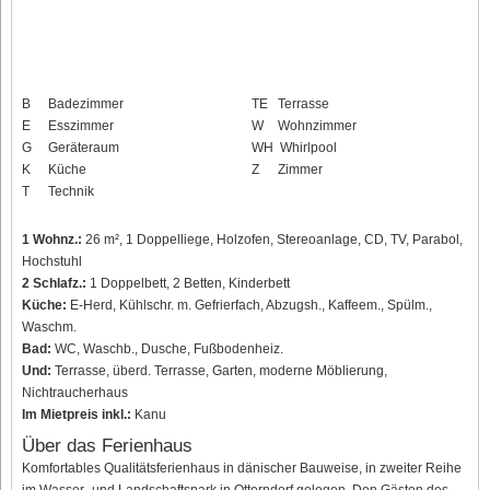
B
Badezimmer
TE
Terrasse
E
Esszimmer
W
Wohnzimmer
G
Geräteraum
WH
Whirlpool
K
Küche
Z
Zimmer
T
Technik
1 Wohnz.:
26 m², 1 Doppelliege, Holzofen, Stereoanlage, CD, TV, Parabol,
Hochstuhl
2 Schlafz.:
1 Doppelbett, 2 Betten, Kinderbett
Küche:
E-Herd, Kühlschr. m. Gefrierfach, Abzugsh., Kaffeem., Spülm.,
Waschm.
Bad:
WC, Waschb., Dusche, Fußbodenheiz.
Und:
Terrasse, überd. Terrasse, Garten, moderne Möblierung,
Nichtraucherhaus
Im Mietpreis inkl.:
Kanu
Über das Ferienhaus
Komfortables Qualitätsferienhaus in dänischer Bauweise, in zweiter Reihe
im Wasser- und Landschaftspark in Otterndorf gelegen. Den Gästen des