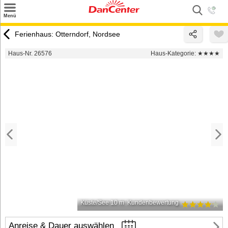
×
Menü
Suchen
Ferienhaus: Otterndorf, Nordsee
Urlaubsziele
Haus-Nr. 26576
Haus-Kategorie:
★★★★
Weitere Urlaubsziele
Angebote
Inspiration
Kontakt
Gut zu wissen
Login
Küste/See 10 m
Kundenbewertung
Anreise & Dauer auswählen