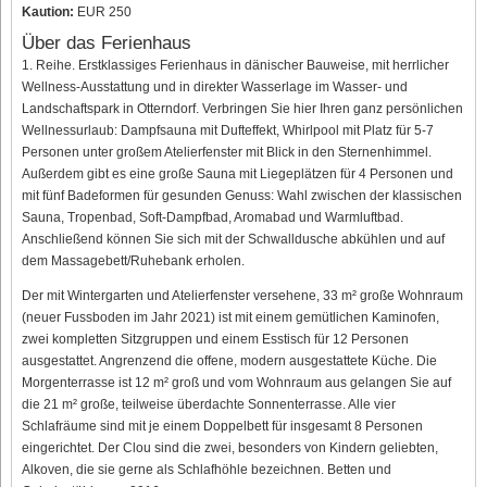
Kaution:
EUR 250
Über das Ferienhaus
1. Reihe. Erstklassiges Ferienhaus in dänischer Bauweise, mit herrlicher
Wellness-Ausstattung und in direkter Wasserlage im Wasser- und
Landschaftspark in Otterndorf. Verbringen Sie hier Ihren ganz persönlichen
Wellnessurlaub: Dampfsauna mit Dufteffekt, Whirlpool mit Platz für 5-7
Personen unter großem Atelierfenster mit Blick in den Sternenhimmel.
Außerdem gibt es eine große Sauna mit Liegeplätzen für 4 Personen und
mit fünf Badeformen für gesunden Genuss: Wahl zwischen der klassischen
Sauna, Tropenbad, Soft-Dampfbad, Aromabad und Warmluftbad.
Anschließend können Sie sich mit der Schwalldusche abkühlen und auf
dem Massagebett/Ruhebank erholen.
Der mit Wintergarten und Atelierfenster versehene, 33 m² große Wohnraum
(neuer Fussboden im Jahr 2021) ist mit einem gemütlichen Kaminofen,
zwei kompletten Sitzgruppen und einem Esstisch für 12 Personen
ausgestattet. Angrenzend die offene, modern ausgestattete Küche. Die
Morgenterrasse ist 12 m² groß und vom Wohnraum aus gelangen Sie auf
die 21 m² große, teilweise überdachte Sonnenterrasse. Alle vier
Schlafräume sind mit je einem Doppelbett für insgesamt 8 Personen
eingerichtet. Der Clou sind die zwei, besonders von Kindern geliebten,
Alkoven, die sie gerne als Schlafhöhle bezeichnen. Betten und