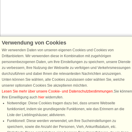
Verwendung von Cookies
Schließen Sie sich 100.000 Ferienhaus-Fans an
Erhalten Sie einen
Willkommensgutschein von 25 €
für Ihren nächsten
Wir verwenden Daten von unseren eigenen Cookies und Cookies von
Ferienhausurlaub - melden Sie sich einfach für den DanCenter Newsletter
Drittanbietern. Wir verwenden diese in Kombination mit zugehörigen
an. Verpassen Sie nie wieder exklusive Angebote, Gewinnspiele und
personenbezogenen Daten, um Ihre Einstellungen zu speichern, unsere Dienste
Urlaubstipps!
zu verbessern, Ihre Nutzung der Webseite zu verfolgen und Verkehrsmessungen
durchzuführen und dabei Ihnen die relevantesten Nachrichten anzuzeigen.
Unten können Sie wählen, alle Cookies zuzulassen oder wählen Sie, welche
unserer optionalen Cookies Sie akzeptieren möchten.
Lesen Sie mehr über unsere Cookie- und Datenschutzbestimmungen
.Sie können
Newsletter abonnieren
Ihre Einwilligung auch
hier
widerrufen.
Notwendige: Diese Cookies tragen dazu bei, dass unsere Webseite
funktioniert, indem sie grundlegende Funktionen, wie das Erinnern an die
Liste der Lieblingshäuser, aktivieren.
Funktionell: Diese werden verwendet, um Ihre Sucheinstellungen zu
Folgen Sie uns:
speichern, sowie die Anzahl der Personen, Vieh, Ankunftsdatum, etc.