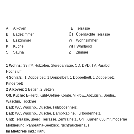
A
Alkoven
TE
Terrasse
B
Badezimmer
ÜT
Überdachte Terrasse
E
Esszimmer
W
Wohnzimmer
K
Küche
WH
Whirlpool
S
Sauna
Z
Zimmer
1 Wohnz.:
33 m², Holzofen, Stereoanlage, CD, DVD, TV, Parabol,
Hochstuhl
4 Schlafz.:
1 Doppelbett, 1 Doppelbett, 1 Doppelbett, 1 Doppelbett,
Kinderbett
2 Alkoven:
2 Betten, 2 Betten
Off. Küche:
E-Herd, Kühl-Gefrier-Kombi, Mikrow., Abzugsh., Spülm.,
Waschm, Trockner
Bad:
WC, Waschb., Dusche, Fußbodenheiz.
Bad:
WC, Waschb., Dusche, Dampfkabine, Fußbodenheiz.
Und:
Terrasse, überd. Terrasse, Zentralheiz., Grill, Garten 650 m², moderne
Möblierung, Panorama-Seeblick, Nichtraucherhaus
Im Mietpreis inkl.:
Kanu