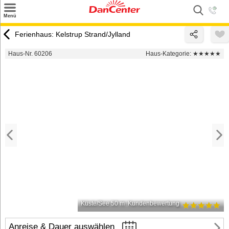
×
Menü
Suchen
Ferienhaus: Kelstrup Strand/Jylland
Urlaubsziele
Haus-Nr. 60206
Haus-Kategorie:
★★★★★
Weitere Urlaubsziele
Angebote
Inspiration
Kontakt
Gut zu wissen
Login
Küste/See 50 m
Kundenbewertung
Anreise & Dauer auswählen