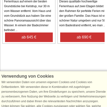
Ferienhaus auf einem der besten
Dieses qualitativ hochwertige
Grundstücke bei Kelstrup, nur 30 m
Ferienhaus auf zwei Etagen bildet
vom Wasser entfernt. Vom Haus und
den Rahmen für perfekte Ferien mit
vom Grundstück aus haben Sie eine
der großen Familie. Das Haus ist vo
schöne Panoramaaussicht über das
schöner Natur umgeben und nur 50
Wasser. In einem der Badezimmer
vom Badestrand entfernt, wo man ...
befindet ...
ab 645 €
ab 690 €
Verwendung von Cookies
Schließen Sie sich 100.000 Ferienhaus-Fans an
Wir verwenden Daten von unseren eigenen Cookies und Cookies von
Erhalten Sie einen
Willkommensgutschein von 25 €
für Ihren nächsten
Drittanbietern. Wir verwenden diese in Kombination mit zugehörigen
Ferienhausurlaub - melden Sie sich einfach für den DanCenter Newsletter
personenbezogenen Daten, um Ihre Einstellungen zu speichern, unsere Dienste
an. Verpassen Sie nie wieder exklusive Angebote, Gewinnspiele und
zu verbessern, Ihre Nutzung der Webseite zu verfolgen und Verkehrsmessungen
Urlaubstipps!
durchzuführen und dabei Ihnen die relevantesten Nachrichten anzuzeigen.
Unten können Sie wählen, alle Cookies zuzulassen oder wählen Sie, welche