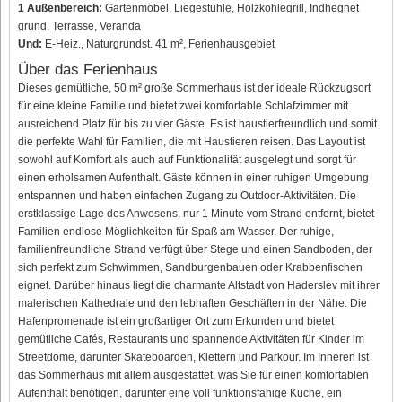
1 Außenbereich:
Gartenmöbel, Liegestühle, Holzkohlegrill, Indhegnet
grund, Terrasse, Veranda
Und:
E-Heiz., Naturgrundst. 41 m², Ferienhausgebiet
Über das Ferienhaus
Dieses gemütliche, 50 m² große Sommerhaus ist der ideale Rückzugsort
für eine kleine Familie und bietet zwei komfortable Schlafzimmer mit
ausreichend Platz für bis zu vier Gäste. Es ist haustierfreundlich und somit
die perfekte Wahl für Familien, die mit Haustieren reisen. Das Layout ist
sowohl auf Komfort als auch auf Funktionalität ausgelegt und sorgt für
einen erholsamen Aufenthalt. Gäste können in einer ruhigen Umgebung
entspannen und haben einfachen Zugang zu Outdoor-Aktivitäten. Die
erstklassige Lage des Anwesens, nur 1 Minute vom Strand entfernt, bietet
Familien endlose Möglichkeiten für Spaß am Wasser. Der ruhige,
familienfreundliche Strand verfügt über Stege und einen Sandboden, der
sich perfekt zum Schwimmen, Sandburgenbauen oder Krabbenfischen
eignet. Darüber hinaus liegt die charmante Altstadt von Haderslev mit ihrer
malerischen Kathedrale und den lebhaften Geschäften in der Nähe. Die
Hafenpromenade ist ein großartiger Ort zum Erkunden und bietet
gemütliche Cafés, Restaurants und spannende Aktivitäten für Kinder im
Streetdome, darunter Skateboarden, Klettern und Parkour. Im Inneren ist
das Sommerhaus mit allem ausgestattet, was Sie für einen komfortablen
Aufenthalt benötigen, darunter eine voll funktionsfähige Küche, ein