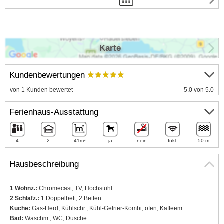
Karte
Kundenbewertungen
von 1 Kunden bewertet
5.0 von 5.0
Ferienhaus-Ausstattung
4
2
41m²
ja
nein
Inkl.
50 m
Hausbeschreibung
1 Wohnz.:
Chromecast, TV, Hochstuhl
2 Schlafz.:
1 Doppelbett, 2 Betten
Küche:
Gas-Herd, Kühlschr., Kühl-Gefrier-Kombi, ofen, Kaffeem.
Bad:
Waschm., WC, Dusche