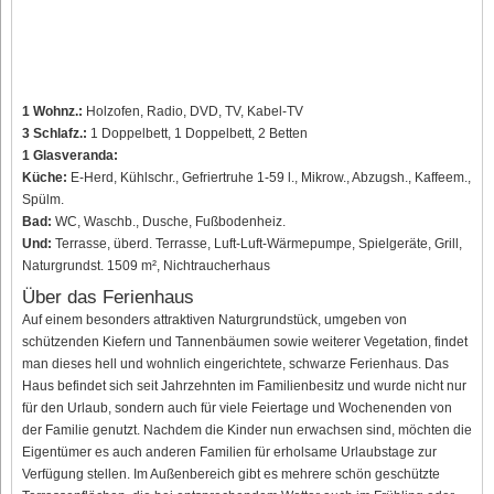
1 Wohnz.:
Holzofen, Radio, DVD, TV, Kabel-TV
3 Schlafz.:
1 Doppelbett, 1 Doppelbett, 2 Betten
1 Glasveranda:
Küche:
E-Herd, Kühlschr., Gefriertruhe 1-59 l., Mikrow., Abzugsh., Kaffeem.,
Spülm.
Bad:
WC, Waschb., Dusche, Fußbodenheiz.
Und:
Terrasse, überd. Terrasse, Luft-Luft-Wärmepumpe, Spielgeräte, Grill,
Naturgrundst. 1509 m², Nichtraucherhaus
Über das Ferienhaus
Auf einem besonders attraktiven Naturgrundstück, umgeben von
schützenden Kiefern und Tannenbäumen sowie weiterer Vegetation, findet
man dieses hell und wohnlich eingerichtete, schwarze Ferienhaus. Das
Haus befindet sich seit Jahrzehnten im Familienbesitz und wurde nicht nur
für den Urlaub, sondern auch für viele Feiertage und Wochenenden von
der Familie genutzt. Nachdem die Kinder nun erwachsen sind, möchten die
Eigentümer es auch anderen Familien für erholsame Urlaubstage zur
Verfügung stellen. Im Außenbereich gibt es mehrere schön geschützte