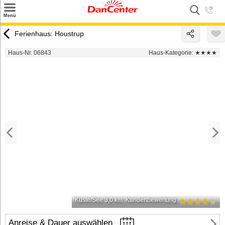
×
Menü
Suchen
Ferienhaus: Houstrup
Urlaubsziele
Haus-Nr. 06843
Haus-Kategorie:
★★★★
Weitere Urlaubsziele
Angebote
Inspiration
Kontakt
Gut zu wissen
Login
Küste/See 3,0 km
Kundenbewertung
Anreise & Dauer auswählen