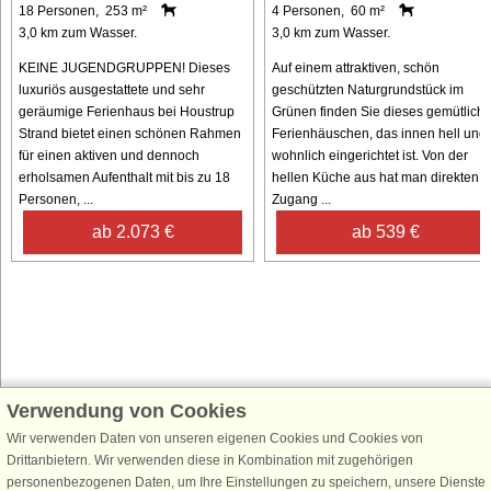
18 Personen, 253 m²
4 Personen, 60 m²
3,0 km zum Wasser.
3,0 km zum Wasser.
KEINE JUGENDGRUPPEN! Dieses
Auf einem attraktiven, schön
luxuriös ausgestattete und sehr
geschützten Naturgrundstück im
geräumige Ferienhaus bei Houstrup
Grünen finden Sie dieses gemütlich
Strand bietet einen schönen Rahmen
Ferienhäuschen, das innen hell und
für einen aktiven und dennoch
wohnlich eingerichtet ist. Von der
erholsamen Aufenthalt mit bis zu 18
hellen Küche aus hat man direkten
Personen, ...
Zugang ...
ab 2.073 €
ab 539 €
Verwendung von Cookies
Schließen Sie sich 100.000 Ferienhaus-Fans an
Wir verwenden Daten von unseren eigenen Cookies und Cookies von
Erhalten Sie einen
Willkommensgutschein von 25 €
für Ihren nächsten
Drittanbietern. Wir verwenden diese in Kombination mit zugehörigen
Ferienhausurlaub - melden Sie sich einfach für den DanCenter Newsletter
personenbezogenen Daten, um Ihre Einstellungen zu speichern, unsere Dienste