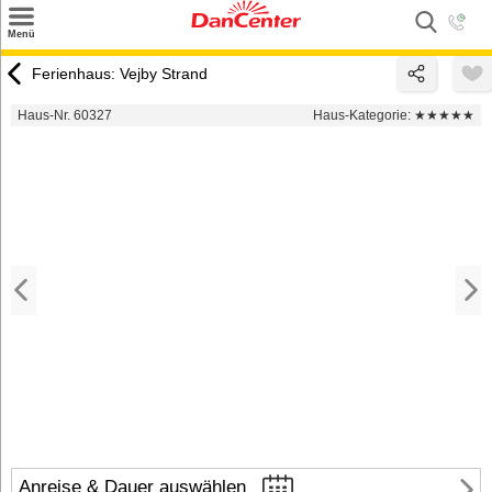
×
Menü
Suchen
Ferienhaus: Vejby Strand
Urlaubsziele
Haus-Nr. 60327
Haus-Kategorie:
★★★★★
Weitere Urlaubsziele
Angebote
Inspiration
Kontakt
Gut zu wissen
Login
Anreise & Dauer auswählen