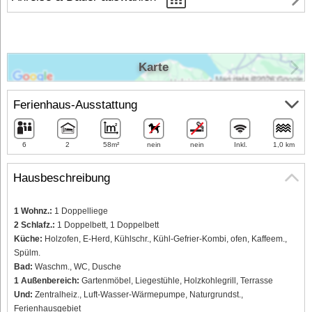
Karte
Ferienhaus-Ausstattung
6
2
58m²
nein
nein
Inkl.
1,0 km
Hausbeschreibung
1 Wohnz.:
1 Doppelliege
2 Schlafz.:
1 Doppelbett, 1 Doppelbett
Küche:
Holzofen, E-Herd, Kühlschr., Kühl-Gefrier-Kombi, ofen, Kaffeem.,
Spülm.
Bad:
Waschm., WC, Dusche
1 Außenbereich:
Gartenmöbel, Liegestühle, Holzkohlegrill, Terrasse
Und:
Zentralheiz., Luft-Wasser-Wärmepumpe, Naturgrundst.,
Ferienhausgebiet