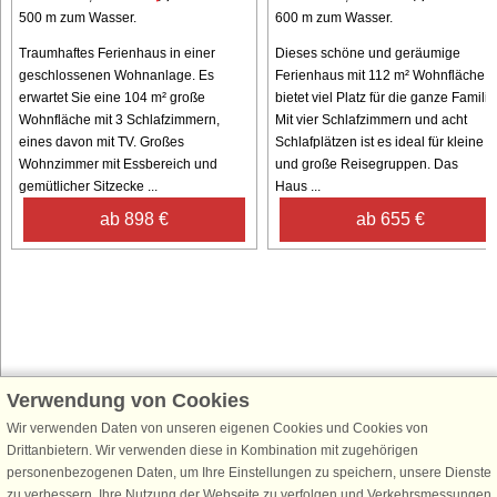
500 m zum Wasser.
600 m zum Wasser.
Traumhaftes Ferienhaus in einer
Dieses schöne und geräumige
geschlossenen Wohnanlage. Es
Ferienhaus mit 112 m² Wohnfläche
erwartet Sie eine 104 m² große
bietet viel Platz für die ganze Familie
Wohnfläche mit 3 Schlafzimmern,
Mit vier Schlafzimmern und acht
eines davon mit TV. Großes
Schlafplätzen ist es ideal für kleine
Wohnzimmer mit Essbereich und
und große Reisegruppen. Das
gemütlicher Sitzecke ...
Haus ...
ab 898 €
ab 655 €
Verwendung von Cookies
Schließen Sie sich 100.000 Ferienhaus-Fans an
Wir verwenden Daten von unseren eigenen Cookies und Cookies von
Erhalten Sie einen
Willkommensgutschein von 25 €
für Ihren nächsten
Drittanbietern. Wir verwenden diese in Kombination mit zugehörigen
Ferienhausurlaub - melden Sie sich einfach für den DanCenter Newsletter
personenbezogenen Daten, um Ihre Einstellungen zu speichern, unsere Dienste
an. Verpassen Sie nie wieder exklusive Angebote, Gewinnspiele und
zu verbessern, Ihre Nutzung der Webseite zu verfolgen und Verkehrsmessungen