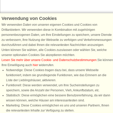
Verwendung von Cookies
Schließen Sie sich 100.000 Ferienhaus-Fans an
Erhalten Sie einen
Willkommensgutschein von 25 €
für Ihren nächsten
Wir verwenden Daten von unseren eigenen Cookies und Cookies von
Ferienhausurlaub - melden Sie sich einfach für den DanCenter Newsletter
Drittanbietern. Wir verwenden diese in Kombination mit zugehörigen
an. Verpassen Sie nie wieder exklusive Angebote, Gewinnspiele und
personenbezogenen Daten, um Ihre Einstellungen zu speichern, unsere Dienste
Urlaubstipps!
zu verbessern, Ihre Nutzung der Webseite zu verfolgen und Verkehrsmessungen
durchzuführen und dabei Ihnen die relevantesten Nachrichten anzuzeigen.
Unten können Sie wählen, alle Cookies zuzulassen oder wählen Sie, welche
unserer optionalen Cookies Sie akzeptieren möchten.
Lesen Sie mehr über unsere Cookie- und Datenschutzbestimmungen
.Sie können
Newsletter abonnieren
Ihre Einwilligung auch
hier
widerrufen.
Notwendige: Diese Cookies tragen dazu bei, dass unsere Webseite
funktioniert, indem sie grundlegende Funktionen, wie das Erinnern an die
Liste der Lieblingshäuser, aktivieren.
Funktionell: Diese werden verwendet, um Ihre Sucheinstellungen zu
Folgen Sie uns:
speichern, sowie die Anzahl der Personen, Vieh, Ankunftsdatum, etc.
Statistisch: Diese ermöglichen eine bessere Benutzererfahrung, da wir dann
Rufen Sie an, um zu buchen
DanCenter Kundenbewertung
wissen können, welche Häuser am interessantesten sind.
4,1 von 5
Marketing: Diese Cookies ermöglichen es uns und unseren Partnern, Ihnen
basierend auf mehr 135.870 Kundenbewertungen
die relevantesten Inhalte zur Verfügung zu stellen.