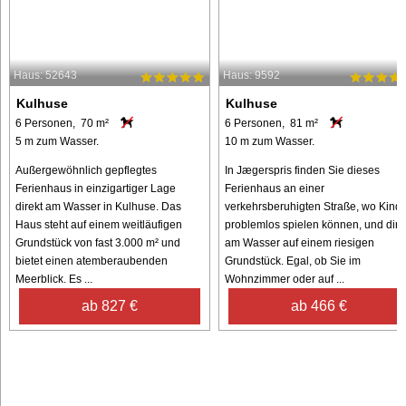
Haus: 52643
Haus: 9592
Kulhuse
Kulhuse
6 Personen, 70 m²
6 Personen, 81 m²
5 m zum Wasser.
10 m zum Wasser.
Außergewöhnlich gepflegtes
In Jægerspris finden Sie dieses
Ferienhaus in einzigartiger Lage
Ferienhaus an einer
direkt am Wasser in Kulhuse. Das
verkehrsberuhigten Straße, wo Kinde
Haus steht auf einem weitläufigen
problemlos spielen können, und dire
Grundstück von fast 3.000 m² und
am Wasser auf einem riesigen
bietet einen atemberaubenden
Grundstück. Egal, ob Sie im
Meerblick. Es ...
Wohnzimmer oder auf ...
ab 827 €
ab 466 €