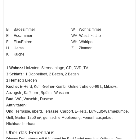
B
Badezimmer
W
Wohnzimmer
E
Esszimmer
WA
Waschküche
F
Flur/Entree
WH
Whirlpool
H
Hems
Z
Zimmer
K
Küche
1 Wohnz.:
Holzofen, Stereoanlage, CD, DVD, TV
3 Schlafz.:
1 Doppelbett, 2 Betten, 2 Betten
1 Hems:
3 Liegen
Küche:
E-Herd, Kühl-Gefrier-Kombi, Gefriertruhe 60-99 l., Mikrow.,
Abzugsh., Kaffeem., Spülm., Waschm.
Bad:
WC, Waschb., Dusche
Aktivitäten:
Und:
Terrasse, überd. Terrasse, Carport, E-Heiz., Luft-Luft-Wärmepumpe,
Grill, Garten 1250 m², gemischte Möblierung, Ferienhausgebiet,
Nichtraucherhaus
Über das Ferienhaus
Dieses Ferienhaus mit Whirlpool im Bad findet man bei Kulhuse. Das