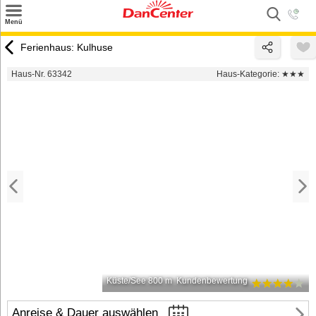
×
Menü
Suchen
Ferienhaus: Kulhuse
Urlaubsziele
Haus-Nr. 63342
Haus-Kategorie:
★★★
Weitere Urlaubsziele
Angebote
Inspiration
Kontakt
Gut zu wissen
Login
Küste/See 800 m
Kundenbewertung
Anreise & Dauer auswählen