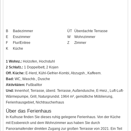
B
Badezimmer
ÜT
Überdachte Terrasse
E
Esszimmer
W
Wohnzimmer
F
Flur/Entree
Z
Zimmer
K
Küche
1 Wohnz.:
Holzofen, Hochstuhl
2 Schlafz.:
1 Doppelbett, 2 Kojen
Off. Küche:
E-Herd, Kühl-Gefrier-Kombi, Abzugsh., Kaffeem.
Bad:
WC, Waschb., Dusche
Aktivitäten:
Fußballtor
Und:
Innenhof, Terrasse, überd. Terrasse, Außendusche, E-Heiz., Luft-Luft-
Wärmepumpe, Grill, Naturgrundst. 1964 m², gemütliche Möblierung,
Ferienhausgebiet, Nichtraucherhaus
Über das Ferienhaus
In Kulhuse finden Sie dieses ruhig gelegene Ferienhaus. Von der Küche
mit Essbereich und dem Wohnzimmer aus haben Sie durch
Panoramafenster direkten Zugang zur großen Terrasse von 2021. Ein Teil