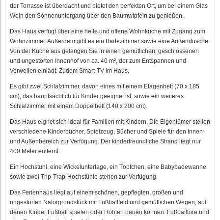
der Terrasse ist überdacht und bietet den perfekten Ort, um bei einem Glas
Wein den Sonnenuntergang über den Baumwipfeln zu genießen.
Das Haus verfügt über eine helle und offene Wohnküche mit Zugang zum
Wohnzimmer. Außerdem gibt es ein Badezimmer sowie eine Außendusche.
Von der Küche aus gelangen Sie in einen gemütlichen, geschlossenen
und ungestörten Innenhof von ca. 40 m², der zum Entspannen und
Verweilen einlädt. Zudem Smart-TV im Haus.
Es gibt zwei Schlafzimmer, davon eines mit einem Etagenbett (70 x 185
cm), das hauptsächlich für Kinder geeignet ist, sowie ein weiteres
Schlafzimmer mit einem Doppelbett (140 x 200 cm).
Das Haus eignet sich ideal für Familien mit Kindern. Die Eigentümer stellen
verschiedene Kinderbücher, Spielzeug, Bücher und Spiele für den Innen-
und Außenbereich zur Verfügung. Der kinderfreundliche Strand liegt nur
400 Meter entfernt.
Ein Hochstuhl, eine Wickelunterlage, ein Töpfchen, eine Babybadewanne
sowie zwei Trip-Trap-Hochstühle stehen zur Verfügung.
Das Ferienhaus liegt auf einem schönen, gepflegten, großen und
ungestörten Naturgrundstück mit Fußballfeld und gemütlichen Wegen, auf
denen Kinder Fußball spielen oder Höhlen bauen können. Fußballtore und