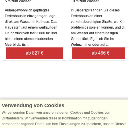
5 m zum Wasser.
10 m zum Wasser.
Außergewöhnlich gepflegtes
In Jægerspris finden Sie dieses
Ferienhaus in einzigartiger Lage
Ferienhaus an einer
direkt am Wasser in Kulhuse. Das
verkehrsberuhigten Straße, wo Kinde
Haus steht auf einem weitläufigen
problemlos spielen können, und dire
Grundstück von fast 3.000 m² und
am Wasser auf einem riesigen
bietet einen atemberaubenden
Grundstück. Egal, ob Sie im
Meerblick. Es ...
Wohnzimmer oder auf ...
ab 827 €
ab 466 €
Verwendung von Cookies
Schließen Sie sich 100.000 Ferienhaus-Fans an
Erhalten Sie einen
Willkommensgutschein von 25 €
für Ihren nächsten
Wir verwenden Daten von unseren eigenen Cookies und Cookies von
Ferienhausurlaub - melden Sie sich einfach für den DanCenter Newsletter
Drittanbietern. Wir verwenden diese in Kombination mit zugehörigen
an. Verpassen Sie nie wieder exklusive Angebote, Gewinnspiele und
personenbezogenen Daten, um Ihre Einstellungen zu speichern, unsere Dienste