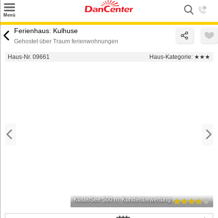
×
Menü
Suchen
Ferienhaus: Kulhuse
Gehostet über Traum ferienwohnungen
Urlaubsziele
Haus-Nr. 09661
Haus-Kategorie:
★★★
Weitere Urlaubsziele
Angebote
Inspiration
Kontakt
Gut zu wissen
Login
Küste/See 500 m
Kundenbewertung