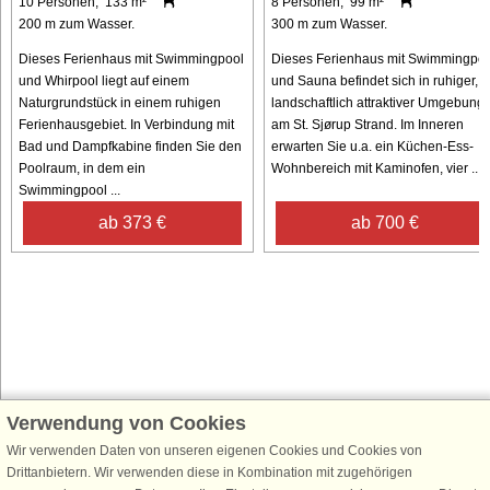
10 Personen, 133 m²
8 Personen, 99 m²
200 m zum Wasser.
300 m zum Wasser.
Dieses Ferienhaus mit Swimmingpool
Dieses Ferienhaus mit Swimmingpoo
und Whirpool liegt auf einem
und Sauna befindet sich in ruhiger,
Naturgrundstück in einem ruhigen
landschaftlich attraktiver Umgebung
Ferienhausgebiet. In Verbindung mit
am St. Sjørup Strand. Im Inneren
Bad und Dampfkabine finden Sie den
erwarten Sie u.a. ein Küchen-Ess-
Poolraum, in dem ein
Wohnbereich mit Kaminofen, vier ...
Swimmingpool ...
ab 373 €
ab 700 €
Verwendung von Cookies
Schließen Sie sich 100.000 Ferienhaus-Fans an
Erhalten Sie einen
Willkommensgutschein von 25 €
für Ihren nächsten
Wir verwenden Daten von unseren eigenen Cookies und Cookies von
Ferienhausurlaub - melden Sie sich einfach für den DanCenter Newsletter
Drittanbietern. Wir verwenden diese in Kombination mit zugehörigen