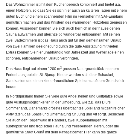
Das Wohnzimmer ist mit dem Küchenbereich kombiniert und bietet u.a.
einen Holzofen, so dass Sie es sich hier auch an kälteren Tagen mit einem
guten Buch und einem spannenden Film im Fernseher mit SAT-Empfang
gemütlich machen und das Knistern des wärmenden Holzofens geniessen
können. Ausserdem können Sie sich auch herrlich in der hauseigenen
Sauna aufwärmen und gleichzeitig wunderbar entspannen. Mit seinen
zwei Badezimmern ist das Haus auch gut für den gemeinsamen Urlaub
von zwei Familien geeignet und durch die gute Ausstattung mit vielen
Extras können Sie hier unabhängig von Jahreszeit und Wetterlage einen
schönen, entspannenden Urlaub verbringen.
2
Das Haus liegt auf einem 1200 m
grossen Naturgrundstück in einem
Ferienhausgebiet in St. Sjørup. Kinder werden sich über Schaukel,
Sandkasten und einen kinderfreundlichen Spielturm auf dem Grundstück
freuen.
In Norddjursland finden Sie viele gute Angelstellen und Golfplätze sowie
gute Ausflugsmöglichkeiten in der Umgebung, wie z.B. das Djurs
Sommerland, Dänemarks grösstes überdachtes Spielland mit zahlreichen
Aktivitäten, das Spass und Unterhaltung für Jung und Alt sorgt. Besuchen
Sie auch den Regenwald in Randers, zwei Kuppelanlagen mit
subtropischer und tropischer Fauna und freilebenden Tieren, oder die
gemütliche Stadt Grenå mit dem Kattegatcenter. Hier kann die ganze