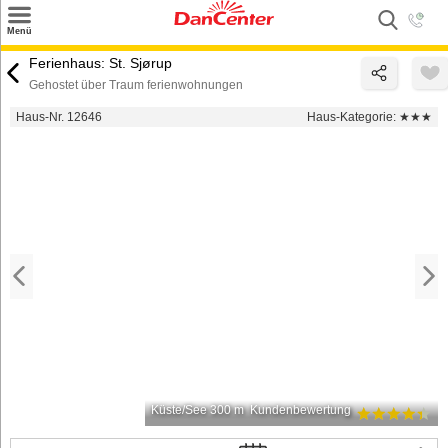
×
Menü
Suchen
Ferienhaus: St. Sjørup
Gehostet über Traum ferienwohnungen
Urlaubsziele
Haus-Nr. 12646
Haus-Kategorie:
★★★
Weitere Urlaubsziele
Angebote
Inspiration
Kontakt
Gut zu wissen
Login
Küste/See 300 m
Kundenbewertung