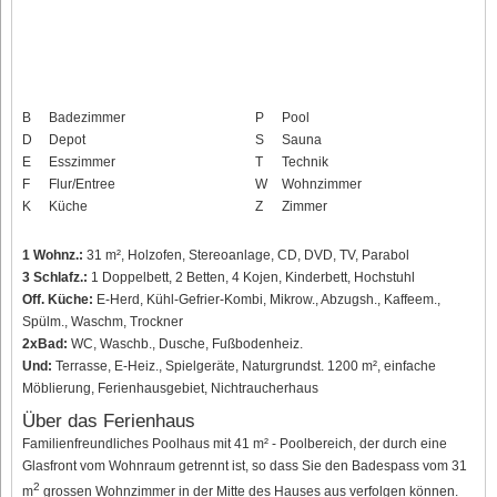
B
Badezimmer
P
Pool
D
Depot
S
Sauna
E
Esszimmer
T
Technik
F
Flur/Entree
W
Wohnzimmer
K
Küche
Z
Zimmer
1 Wohnz.:
31 m², Holzofen, Stereoanlage, CD, DVD, TV, Parabol
3 Schlafz.:
1 Doppelbett, 2 Betten, 4 Kojen, Kinderbett, Hochstuhl
Off. Küche:
E-Herd, Kühl-Gefrier-Kombi, Mikrow., Abzugsh., Kaffeem.,
Spülm., Waschm, Trockner
2xBad:
WC, Waschb., Dusche, Fußbodenheiz.
Und:
Terrasse, E-Heiz., Spielgeräte, Naturgrundst. 1200 m², einfache
Möblierung, Ferienhausgebiet, Nichtraucherhaus
Über das Ferienhaus
Familienfreundliches Poolhaus mit 41 m² - Poolbereich, der durch eine
Glasfront vom Wohnraum getrennt ist, so dass Sie den Badespass vom 31
2
m
grossen Wohnzimmer in der Mitte des Hauses aus verfolgen können.