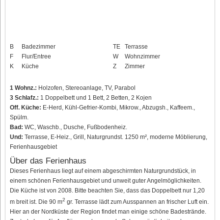
B
Badezimmer
TE
Terrasse
F
Flur/Entree
W
Wohnzimmer
K
Küche
Z
Zimmer
1 Wohnz.:
Holzofen, Stereoanlage, TV, Parabol
3 Schlafz.:
1 Doppelbett und 1 Bett, 2 Betten, 2 Kojen
Off. Küche:
E-Herd, Kühl-Gefrier-Kombi, Mikrow., Abzugsh., Kaffeem.,
Spülm.
Bad:
WC, Waschb., Dusche, Fußbodenheiz.
Und:
Terrasse, E-Heiz., Grill, Naturgrundst. 1250 m², moderne Möblierung,
Ferienhausgebiet
Über das Ferienhaus
Dieses Ferienhaus liegt auf einem abgeschirmten Naturgrundstück, in
einem schönen Ferienhausgebiet und unweit guter Angelmöglichkeiten.
Die Küche ist von 2008. Bitte beachten Sie, dass das Doppelbett nur 1,20
2
m breit ist. Die 90 m
gr. Terrasse lädt zum Ausspannen an frischer Luft ein.
Hier an der Nordküste der Region findet man einige schöne Badestrände.