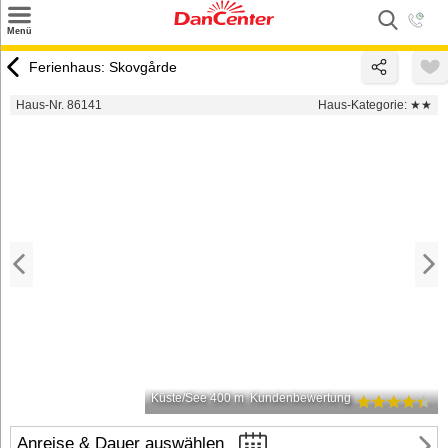
×
Menü
Suchen
Ferienhaus: Skovgårde
Urlaubsziele
Haus-Nr. 86141
Haus-Kategorie:
★★
Weitere Urlaubsziele
Angebote
Inspiration
Kontakt
Gut zu wissen
Login
Küste/See 400 m
Kundenbewertung
Anreise & Dauer auswählen