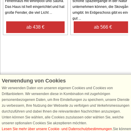
Ferienhaus mit Whirlpool und Sauna.
schöne Spaziergänge in der Natur
Das Haus ist hell eingerichtet und hat
unternehmen können, die Skovgård
große Fenster, die viel Licht ...
umgibt. Im Erdgeschoss gibt es eine
gut ...
ab 438 €
ab 566 €
Verwendung von Cookies
Schließen Sie sich 100.000 Ferienhaus-Fans an
Erhalten Sie einen
Willkommensgutschein von 25 €
für Ihren nächsten
Wir verwenden Daten von unseren eigenen Cookies und Cookies von
Ferienhausurlaub - melden Sie sich einfach für den DanCenter Newsletter
Drittanbietern. Wir verwenden diese in Kombination mit zugehörigen
an. Verpassen Sie nie wieder exklusive Angebote, Gewinnspiele und
personenbezogenen Daten, um Ihre Einstellungen zu speichern, unsere Dienste
Urlaubstipps!
zu verbessern, Ihre Nutzung der Webseite zu verfolgen und Verkehrsmessungen
durchzuführen und dabei Ihnen die relevantesten Nachrichten anzuzeigen.
Unten können Sie wählen, alle Cookies zuzulassen oder wählen Sie, welche
unserer optionalen Cookies Sie akzeptieren möchten.
Lesen Sie mehr über unsere Cookie- und Datenschutzbestimmungen
.Sie können