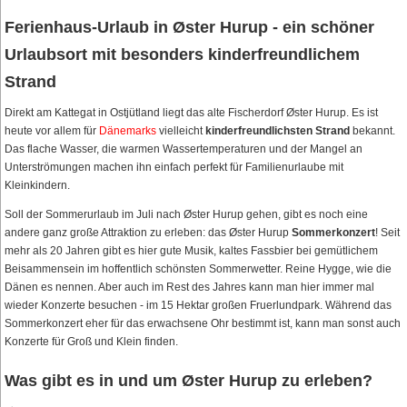
Ferienhaus-Urlaub in Øster Hurup - ein schöner
Urlaubsort mit besonders kinderfreundlichem
Strand
Direkt am Kattegat in Ostjütland liegt das alte Fischerdorf Øster Hurup. Es ist
heute vor allem für
Dänemarks
vielleicht
kinderfreundlichsten Strand
bekannt.
Das flache Wasser, die warmen Wassertemperaturen und der Mangel an
Unterströmungen machen ihn einfach perfekt für Familienurlaube mit
Kleinkindern.
Soll der Sommerurlaub im Juli nach Øster Hurup gehen, gibt es noch eine
andere ganz große Attraktion zu erleben: das Øster Hurup
Sommerkonzert
! Seit
mehr als 20 Jahren gibt es hier gute Musik, kaltes Fassbier bei gemütlichem
Beisammensein im hoffentlich schönsten Sommerwetter. Reine Hygge, wie die
Dänen es nennen. Aber auch im Rest des Jahres kann man hier immer mal
wieder Konzerte besuchen - im 15 Hektar großen Fruerlundpark. Während das
Sommerkonzert eher für das erwachsene Ohr bestimmt ist, kann man sonst auch
Konzerte für Groß und Klein finden.
Was gibt es in und um Øster Hurup zu erleben?