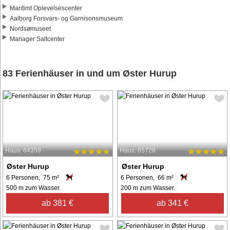
Maritimt Oplevelsescenter
Aalborg Forsvars- og Garnisonsmuseum
Nordsømuseet
Mariager Saltcenter
83 Ferienhäuser in und um Øster Hurup
Haus: 64359
Haus: 65728
Øster Hurup
Øster Hurup
6 Personen, 75 m²
6 Personen, 66 m²
500 m zum Wasser.
200 m zum Wasser.
ab 381 €
ab 341 €