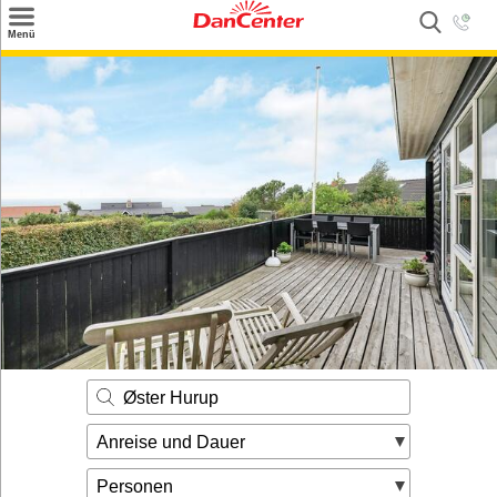
×
Menü
Suchen
Urlaubsziele
Weitere Urlaubsziele
Angebote
Inspiration
Kontakt
Gut zu wissen
Login
Øster Hurup
Anreise und Dauer
Personen