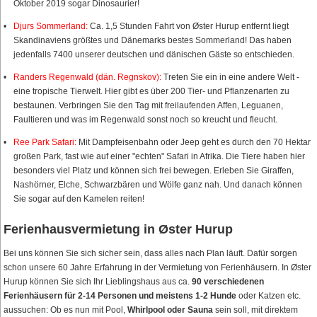
Oktober 2019 sogar Dinosaurier!
Djurs Sommerland:
Ca. 1,5 Stunden Fahrt von Øster Hurup entfernt liegt
Skandinaviens größtes und Dänemarks bestes Sommerland! Das haben
jedenfalls 7400 unserer deutschen und dänischen Gäste so entschieden.
Randers Regenwald (dän. Regnskov):
Treten Sie ein in eine andere Welt -
eine tropische Tierwelt. Hier gibt es über 200 Tier- und Pflanzenarten zu
bestaunen. Verbringen Sie den Tag mit freilaufenden Affen, Leguanen,
Faultieren und was im Regenwald sonst noch so kreucht und fleucht.
Ree Park Safari:
Mit Dampfeisenbahn oder Jeep geht es durch den 70 Hektar
großen Park, fast wie auf einer "echten" Safari in Afrika. Die Tiere haben hier
besonders viel Platz und können sich frei bewegen. Erleben Sie Giraffen,
Nashörner, Elche, Schwarzbären und Wölfe ganz nah. Und danach können
Sie sogar auf den Kamelen reiten!
Ferienhausvermietung in Øster Hurup
Bei uns können Sie sich sicher sein, dass alles nach Plan läuft. Dafür sorgen
schon unsere 60 Jahre Erfahrung in der Vermietung von Ferienhäusern. In Øster
Hurup können Sie sich Ihr Lieblingshaus aus ca.
90 verschiedenen
Ferienhäusern für 2-14 Personen und meistens 1-2 Hunde
oder Katzen etc.
aussuchen: Ob es nun mit Pool,
Whirlpool oder Sauna
sein soll, mit direktem