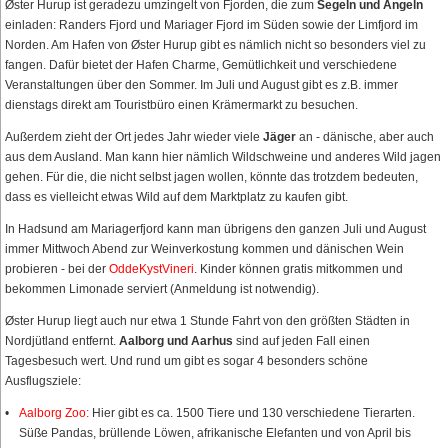
Øster Hurup ist geradezu umzingelt von Fjorden, die zum
Segeln und Angeln
einladen: Randers Fjord und Mariager Fjord im Süden sowie der Limfjord im
Norden. Am Hafen von Øster Hurup gibt es nämlich nicht so besonders viel zu
fangen. Dafür bietet der Hafen Charme, Gemütlichkeit und verschiedene
Veranstaltungen über den Sommer. Im Juli und August gibt es z.B. immer
dienstags direkt am Touristbüro einen Krämermarkt zu besuchen.
Außerdem zieht der Ort jedes Jahr wieder viele
Jäger
an - dänische, aber auch
aus dem Ausland. Man kann hier nämlich Wildschweine und anderes Wild jagen
gehen. Für die, die nicht selbst jagen wollen, könnte das trotzdem bedeuten,
dass es vielleicht etwas Wild auf dem Marktplatz zu kaufen gibt.
In Hadsund am Mariagerfjord kann man übrigens den ganzen Juli und August
immer Mittwoch Abend zur Weinverkostung kommen und dänischen Wein
probieren - bei der
OddeKystVineri
. Kinder können gratis mitkommen und
bekommen Limonade serviert (Anmeldung ist notwendig).
Øster Hurup liegt auch nur etwa 1 Stunde Fahrt von den größten Städten in
Nordjütland entfernt.
Aalborg und Aarhus
sind auf jeden Fall einen
Tagesbesuch wert. Und rund um gibt es sogar 4 besonders schöne
Ausflugsziele:
Aalborg Zoo:
Hier gibt es ca. 1500 Tiere und 130 verschiedene Tierarten.
Süße Pandas, brüllende Löwen, afrikanische Elefanten und von April bis