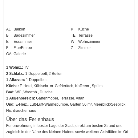
AL
Balkon
K
Küche
B
Badezimmer
TE
Terrasse
E
Esszimmer
W
Wohnzimmer
F
Flur/Entree
Z
Zimmer
GA
Galerie
1 Wohnz.:
TV
2 Schlafz.:
1 Doppelbett, 2 Betten
1 Alkoven:
1 Doppelbett
Küche:
E-Herd, Kühlschr. m. Gefrierfach, Kaffeem., Spülm.
Bad:
WC, Waschb., Dusche
1 Außenbereich:
Gartenmöbel, Terrasse, Altan
Und:
E-Heiz., Luft-Luft-Wärmepumpe, Garten 50 m², Meerblick/Seeblick,
Nichtraucherhaus
Über das Ferienhaus
Ferienwohnung in bester Lage der Stadt, direkt am besten Strand und
zugleich in der Nähe des kleinen Hafens sowie weiterer Aktivitäten im Ort.