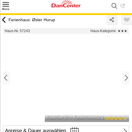
×
Menü
Suchen
Ferienhaus: Øster Hurup
Urlaubsziele
Haus-Nr. 57243
Haus-Kategorie:
★★★
Weitere Urlaubsziele
Angebote
Inspiration
Kontakt
Gut zu wissen
Login
Küste/See 50 m
Kundenbewertung
Anreise & Dauer auswählen