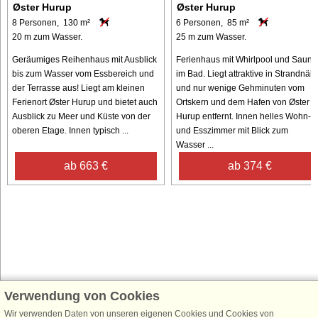
Øster Hurup
Øster Hurup
8 Personen, 130 m²
6 Personen, 85 m²
20 m zum Wasser.
25 m zum Wasser.
Geräumiges Reihenhaus mit Ausblick
Ferienhaus mit Whirlpool und Sauna
bis zum Wasser vom Essbereich und
im Bad. Liegt attraktive in Strandnäh
der Terrasse aus! Liegt am kleinen
und nur wenige Gehminuten vom
Ferienort Øster Hurup und bietet auch
Ortskern und dem Hafen von Øster
Ausblick zu Meer und Küste von der
Hurup entfernt. Innen helles Wohn-
oberen Etage. Innen typisch ...
und Esszimmer mit Blick zum
Wasser ...
ab 663 €
ab 374 €
Verwendung von Cookies
Schließen Sie sich 100.000 Ferienhaus-Fans an
Erhalten Sie einen
Willkommensgutschein von 25 €
für Ihren nächsten
Wir verwenden Daten von unseren eigenen Cookies und Cookies von