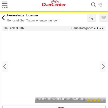
×
Menü
Suchen
Ferienhaus: Egense
Gehostet über Traum ferienwohnungen
Urlaubsziele
Haus-Nr. 35982
Haus-Kategorie:
★★★★
Weitere Urlaubsziele
Angebote
Inspiration
Kontakt
Gut zu wissen
Login
Küste/See 400 m
Kundenbewertung