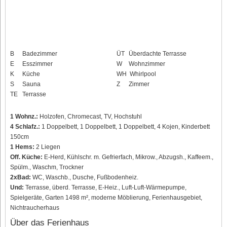
B
Badezimmer
ÜT
Überdachte Terrasse
E
Esszimmer
W
Wohnzimmer
K
Küche
WH
Whirlpool
S
Sauna
Z
Zimmer
TE
Terrasse
1 Wohnz.:
Holzofen, Chromecast, TV, Hochstuhl
4 Schlafz.:
1 Doppelbett, 1 Doppelbett, 1 Doppelbett, 4 Kojen, Kinderbett
150cm
1 Hems:
2 Liegen
Off. Küche:
E-Herd, Kühlschr. m. Gefrierfach, Mikrow., Abzugsh., Kaffeem.,
Spülm., Waschm, Trockner
2xBad:
WC, Waschb., Dusche, Fußbodenheiz.
Und:
Terrasse, überd. Terrasse, E-Heiz., Luft-Luft-Wärmepumpe,
Spielgeräte, Garten 1498 m², moderne Möblierung, Ferienhausgebiet,
Nichtraucherhaus
Über das Ferienhaus