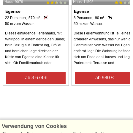
Haus: 9079
Haus: 11505
Egense
Egense
22 Personen, 570 m²
8 Personen, 90 m²
50 m zum Wasser.
50 m zum Wasser.
Dieses einladende Ferienhaus, mit
Diese Ferienwohnung ist Teil eines
Whirlpool in einem der beiden Bäder,
größeren Anwesens, das nur wenige
ist in Bezug auf Einrichtung, Größe
Gehminuten vom Wasser bei Egens
und herrlicher Lage direkt an der
entfernt liegt. Die Wohnung befindet
Küste von Egense eine Klasse für
sich am Ende des Hauses und liegt 
sich. Ob Familienurlaub oder ...
Parterre mit Terrasse und ...
ab 3.674 €
ab 980 €
Verwendung von Cookies
Schließen Sie sich 100.000 Ferienhaus-Fans an